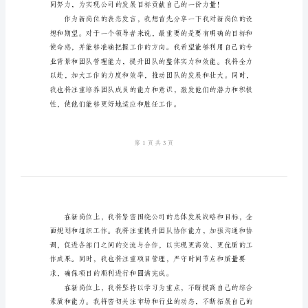
文
到
新
岗
位
肩上的责任和使命十分重大。
的
表
态
发
言
范
文