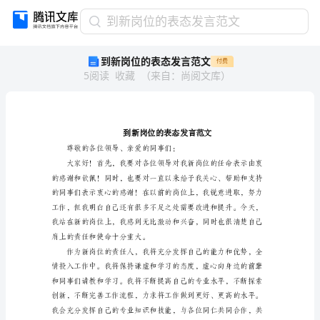
到
到新岗位的表态发言范文
新
到新岗位的表态发言范文
付费
岗
5
阅读
收藏
（
来自
：
尚阅文库
）
位
的
表
态
发
言
范