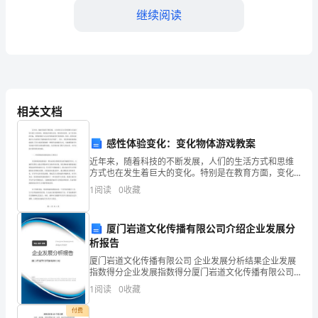
大
继续阅读
家
好！
首
先，
相关文档
我
感性体验变化：变化物体游戏教案
要
近年来，随着科技的不断发展，人们的生活方式和思维
方式也在发生着巨大的变化。特别是在教育方面，变化
对
更是显著。由于信息化的兴起，传统的教育方式已经很
1
阅读
0
收藏
难适应时代的发展。因而，现代化的教育方式也得到了
越来越多
各
厦门岩道文化传播有限公司介绍企业发展分
位
析报告
领
厦门岩道文化传播有限公司 企业发展分析结果企业发展
指数得分企业发展指数得分厦门岩道文化传播有限公司
导
综合得分说明：企业发展指数根据企业规模、企业创
1
阅读
0
收藏
新、企业风险、企业活力四个维度对企业发展情况进行
评价。
对
付费