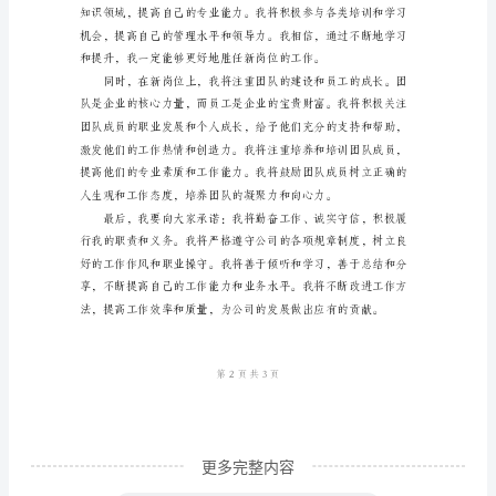
尊
敬
的
各
位
领
导、
亲
爱
的
同
事
更多完整内容
们：