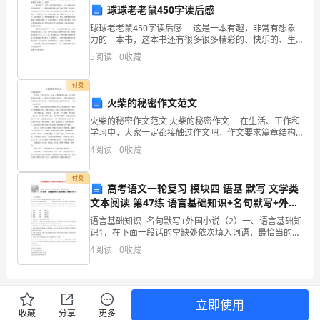
球球老老鼠450字读后感
我
球球老老鼠450字读后感 这是一本有趣，非常有想象
新
力的一本书，这本书还有很多很多精彩的、快乐的、生
动的！ “遇上笨贼”，这是一个非常好玩的段落，一
5
阅读
0
收藏
天，球球老老鼠的风油精用完了，笑猫和球球老老鼠
岗
付费
位
火柴的秘密作文范文
的
火柴的秘密作文范文 火柴的秘密作文 在生活、工作和
学习中，大家一定都接触过作文吧，作文要求篇章结构
任
完整，一定要防止无结尾作文的出现。一篇什么样的作
4
阅读
0
收藏
文才能称之为优秀作文呢？下面是帮大家的火柴的秘密
命
作
付费
高考语文一轮复习 模块四 语基 默写 文学类
表
文本阅读 第47练 语言基础知识+名句默写+外国
示
小说（2）
语言基础知识+名句默写+外国小说（2）一、语言基础知
识1．在下面一段话的空缺处依次填入词语，最恰当的一
由
组是( )更多的时候，我们都是在抱怨中________。其实
4
阅读
0
收藏
生活永远是公平的，没有什么好抱怨的，
衷
的
立即使用
收藏
分享
更多
感