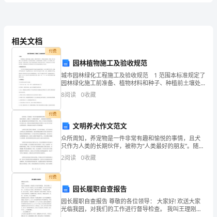
B、每年
品
C、每两年
行
D、每三年
管
化
3、餐饮服务许可审查和日常监督
理量
相关文档
业
A、A级
付费
B、B级
人
园林植物施工及验收规范
C、C级
城市园林绿化工程施工及验收规范 1 范围本标准规定了
员
D、以上均是
园林绿化施工前准备、植物材料和种子、种植前土壤处
理、种植穴（槽）的挖掘、苗木运输和假植、苗木种植
专
8
阅读
0
收藏
前的修剪、各类植物的种植、屋顶绿化、地下设施覆土
A、100℃以上，10分钟以上
绿化
B、120℃以上，10分钟以上
业
付费
C、120℃以上，15分钟以上
文明养犬作文范文
知
D、100℃以上，15分钟以上
众所周知，养宠物是一件非常有趣和愉悦的事情，且犬
识
只作为人类的长期伙伴，被称为“人类最好的朋友”。随着
A.1
城市化进程的加速，越来越多的人们在现代城市中养
2
阅读
0
收藏
B.2
犬。但是，在享受犬只带来的欢乐与快乐之余，我们也
测
应该慎
C.3
付费
试
D.4
园长履职自查报告
试
园长履职自查报告 尊敬的各位领导： 大家好! 欢送大家
光临我园，对我们的工作进行督导检查。 我叫王理刚，
大专毕业，从xx年9月起任xx县xx幼儿园园长，至今己有