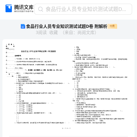
食
食品行业人员专业知识测试试题D卷 附解析
品
食品行业人员专业知识测试试题D卷 附解析
付费
行
3
阅读
收藏
（
来自
：
尚阅文库
）
业
人
员
专
业
知
识
市