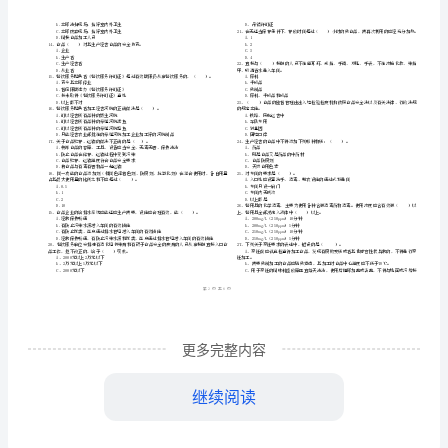
（区县）
测
姓名
单位
试
………
食品行
员专
知识测试试题
业人
业
D
密
……….………
试
…
注意事项
：
封
………………
题
…
1、考试时间：90分钟，本卷满分为100分。
线
………………
D
…
内
……..………
………
卷
不
………………
单选题
本大题共
小题
每小题
分
共
…….
一、
（
45
，
1
，
45
附
准
………………
管
1、国家（）对进出口食品安全实施监督
答
…….
解
A.海关
更多完整内容
题
……………
管
B.食品药品监
部门
C.出入境检验检疫部门
析
继续阅读
管
D.食品药品监
部门会同出入境
食
A、每半年