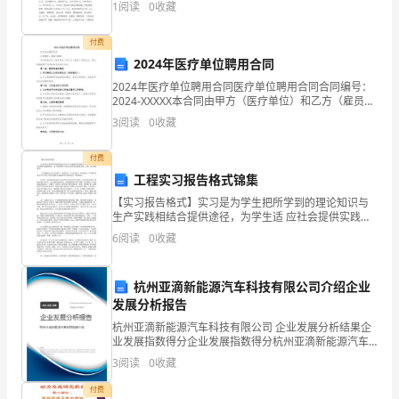
题
1
阅读
0
收藏
五年的时间了，在任园长这五年时间，我坚持
D
付费
卷
2024年医疗单位聘用合同
附
2024年医疗单位聘用合同医疗单位聘用合同合同编号：
2024-XXXXX本合同由甲方（医疗单位）和乙方（雇员）
共同订立，双方同意按照下列条款和条件进行合作。第
解
3
阅读
0
收藏
一条：聘用的基本情况1.甲方聘用乙方担任职
析
B.立即清扫现场，搞好室内外卫生
付费
C.立即废弃现场，搞好室内外卫生
注
工程实习报告格式锦集
D.调换食品加工人员
【实习报告格式】实习是为学生把所学到的理论知识与
意
1
生产实践相结合提供途径，为学生适 应社会提供实践的
A.企业
机会。以下是整理的工程实习报告格式锦集五篇，大家
6
阅读
0
收藏
事
一起 来看看吧。一个星期的认识实习结束了，虽然只是
B.生产者
一个
C.生产经营者
项：
D.从业者
杭州亚滴新能源汽车科技有限公司介绍企业
1、
发展分析报告
A.责令其立即停业
杭州亚滴新能源汽车科技有限公司 企业发展分析结果企
考
B.督促限期续办《餐饮服务许可证》
业发展指数得分企业发展指数得分杭州亚滴新能源汽车
科技有限公司综合得分说明：企业发展指数根据企业规
C.按未取得《餐饮服务许可证》查处
3
阅读
0
收藏
试
模、企业创新、企业风险、企业活力四个维度对企业发
D.以上都不对
展情
付费