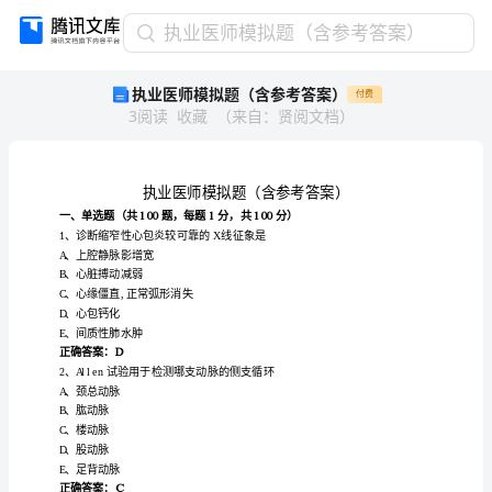
执
执业医师模拟题（含参考答案）
业
执业医师模拟题（含参考答案）
付费
医
3
阅读
收藏
（
来自
：
贤阅文档
）
师
模
拟
题
（含
参
考