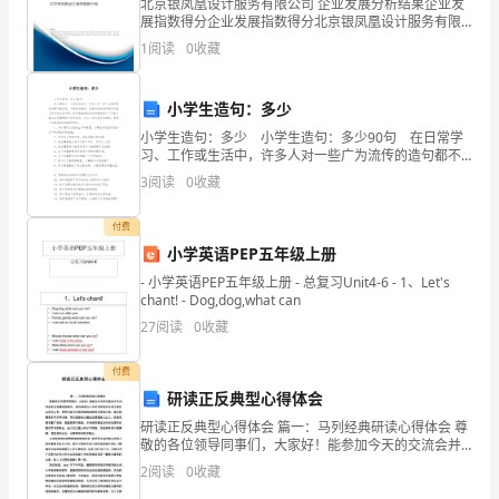
脉
北京银凤凰设计服务有限公司 企业发展分析结果企业发
确答案
E
展指数得分企业发展指数得分北京银凤凰设计服务有限
正
：
影
公司综合得分说明：企业发展指数根据企业规模、企业
1
阅读
0
收藏
创新、企业风险、企业活力四个维度对企业发展情况进
增
行评
泌激素
多的肿瘤
5、分
最
小学生造句：多少
宽
小学生造句：多少 小学生造句：多少90句 在日常学
B、
习、工作或生活中，许多人对一些广为流传的造句都不
陌生吧，不同的关键词，在造句的语言环境中的意义和
3
阅读
0
收藏
心
作用大有不同。你知道经典的造句有哪些吗？以下是小
脏
付费
小学英语PEP五年级上册
搏
- 小学英语PEP五年级上册 - 总复习Unit4-6 - 1、Let's
chant! - Dog,dog,what can
动
27
阅读
0
收藏
减
付费
弱
研读正反典型心得体会
C、
研读正反典型心得体会 篇一：马列经典研读心得体会 尊
敬的各位领导同事们，大家好！能参加今天的交流会并
心
作为代表发言我感到很意外，因为觉得自己并没有资格
2
阅读
0
收藏
在这里交流什么读书心得，领导们读
胰腺癌
A、