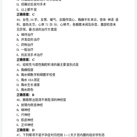
答
包钙化
D、心
案）
间
性
肿
E、
质
肺水
一、
单
确答案
D
正
：
选
题
试验
检测
脉的侧
循
2、Allen
用于
哪支动
支
（共
总
脉
A、颈
动
100
题，
脉
B、肱动
每
题
楼
脉
C、
动
1
脉
分，
D、股动