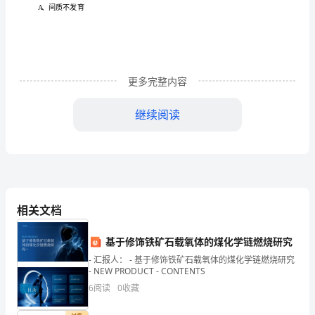
共
背
脉
E、足
动
100
分）
确答案
C
正
：
更多完整内容
1、
鼻
癌治疗
的
亡
诊
3、
咽
后主要
死
继续阅读
断
大出血
A、
缩
窄
全身衰
B、
竭
相关文档
性
部复发
转
C、局
及
心
基于修饰铁矿石载氧体的煤化学链燃烧研究
包
- 汇报人： - 基于修饰铁矿石载氧体的煤化学链燃烧研究
- NEW PRODUCT - CONTENTS
毒症
D、尿
炎
6
阅读
0
收藏
较