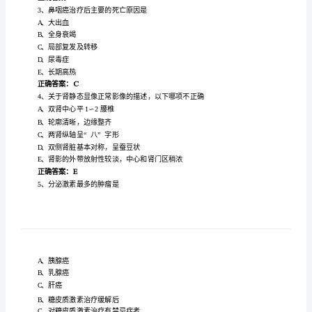
答
案）
执业医师
执
业
单选题（共题
每题分
医
一、
，
，
师
诊断缩窄性
包
较
靠的
线
1、
心
炎
可
X
模
拟
腔静脉
增
A、上
影
题
脏搏
（含
B、心
动减弱
参
缘
直
常弧
C、心
僵
,正
形
考