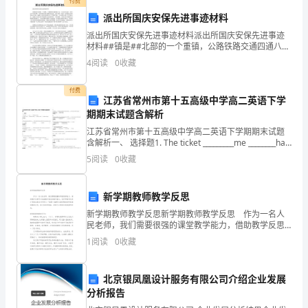
高热
E、长期
付费
可
派出所国庆安保先进事迹材料
派出所国庆安保先进事迹材料派出所国庆安保先进事迹
确答案
C
正
：
靠
材料##镇是##北部的一个重镇，公路铁路交通四通八
达，治安形式复杂，新旧社会矛盾不断，每年的控访形
4
阅读
0
收藏
的
式都不容乐观。前几年的“两会”安保和去年的奥运
关
静态
常
的描
4、
于肾
显像正
影像
述，以下哪项不正
X
付费
江苏省常州市第十五高级中学高二英语下学
线
期期末试题含解析
中
A、双肾
心平12腰
〜
江苏省常州市第十五高级中学高二英语下学期期末试题
征
含解析一、 选择题1. The ticket _________me ________half
price on trains.A. enable, t
5
阅读
0
收藏
象
轮廓清
B、
晰，边
是
新学期教师教学反思
轴
字
C、两肾纵
呈“八”
A、
新学期教师教学反思新学期教师教学反思 作为一名人
民老师，我们需要很强的课堂教学能力，借助教学反思
上
可以快速提升我们的教学能力，怎样写教学反思才更能
侧
脏基本对称
1
阅读
0
收藏
D、双
肾
，呈蚕豆
起到其作用呢？下面是小编帮大家整理的新学期教师教
腔
学
北京银凤凰设计服务有限公司介绍企业发展
的
放
性较
中
门
稍
静
E、肾影
外带
射
淡，
心和肾
区
分析报告