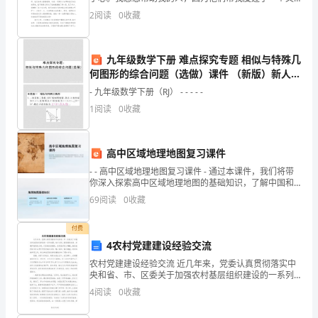
展
一个难关;感恩老师，因为他们教给了我知识。其中最感
2
阅读
0
收藏
恩的是父母。 为什么要感恩父母呢?原因是数不胜数
了
一
九年级数学下册 难点探究专题 相似与特殊几
何图形的综合问题（选做）课件 （新版）新人教
系
版
- 九年级数学下册（RJ） - - - - -
列
1
阅读
0
收藏
丰
高中区域地理地图复习课件
富
- - 高中区域地理地图复习课件 - 通过本课件，我们将带
多
你深入探索高中区域地理地图的基础知识，了解中国和
世界区域地理地图的重要内容，掌握地图使用技巧，并
69
阅读
0
收藏
彩
的
付费
4农村党建建设经验交流
科
农村党建建设经验交流 近几年来，党委认真贯彻落实中
央和省、市、区委关于加强农村基层组织建设的一系列
普
部署，结合实际，紧紧围绕改革、发展和稳定的大局，
4
阅读
0
收藏
以促进农民增收、农村经济实力增强，推进农村经济社
宣