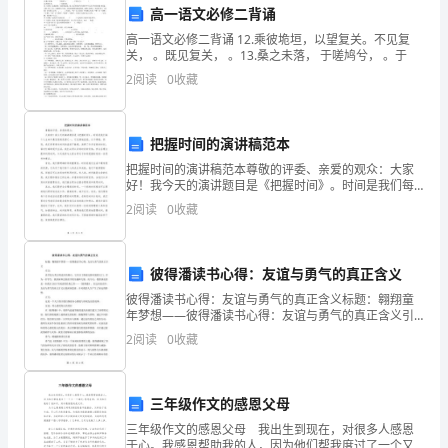
素
高一语文必修二背诵
养
高一语文必修二背诵 12.乘彼垝垣，以望复关。不见复
关， 。既见复关， 。13.桑之未落， 于嗟鸠兮， 。于
的
队精神。
2
阅读
0
收藏
提
升，
把握时间的演讲稿范本
把握时间的演讲稿范本尊敬的评委、亲爱的观众：大家
我
好！我今天的演讲题目是《把握时间》。时间是我们每
个人生命中最宝贵的资源之一，它无情地流逝，从不停
2
阅读
0
收藏
校
歇。然而，我们却常常对时间的流逝不敏感，浪费了许
多宝贵的
于
过程。
彼得潘读书心得：友谊与勇气的真正含义
____
彼得潘读书心得：友谊与勇气的真正含义标题：翱翔童
年
年梦想——彼得潘读书心得：友谊与勇气的真正含义引
言：读书是人类文明进步的基石，它开启了探索无限可
2
阅读
0
收藏
能的大门。作为一名学生，我深深体会到读书的乐趣和
11
力量。而
月
三年级作文的感恩父母
开
三年级作文的感恩父母 我出生到现在，对很多人感恩
于心。我感恩帮助我的人，因为他们帮我度过了一个又