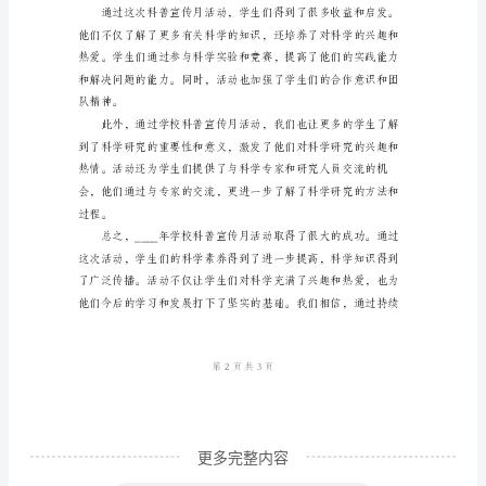
活
了解科技创新的过程和应用。
动
总
结
为
了
提
高
学
生
对
科
更多完整内容