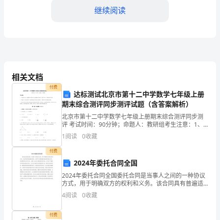
学
继续阅读
知
识
的
兴
相关文档
趣
付费
达标测试北京市第十二中学数学七年级上册
和
期末综合测评同步测评试题（含答案解析）
北京市第十二中学数学七年级上册期末综合测评同步测
理
评 考试时间：90分钟；命题人：教研组考生注意：1、
本卷分第I卷（选择题）和第Ⅱ卷（非选择题）两部分，满
解，
1
阅读
0
收藏
分100分，考试时间90分钟2、答卷前，考生务必
促
付费
三、活动效果
2024年委托合同全国
进
2024年委托合同全国委托合同是当事人之间的一种协议
方式，用于明确双方的权利和义务。该合同具有普遍适
科
用性，适用于全国范围内的各种委托关系。在签署委托
4
阅读
0
收藏
合同之前，当事人应该认真阅读合同内容，并充分了解
学
其中
付费