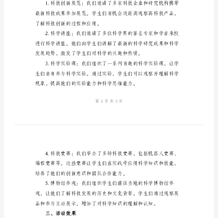
动
总
动的总结。
结
一、活动准备
2024
年
学
校
“科
普
划和推广工作。
宣
二、活动内容
传
月”