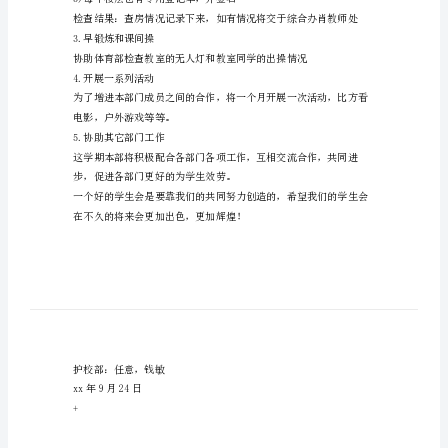
校
部
工
作
检查者签名
方
案
范
2.星期天-星期四晚上的查房
文
检查人员：护校部的全体成员
1.
双
休
3)每个楼层也有专用登记本，并签名
日
查
3.早锻炼和课间操