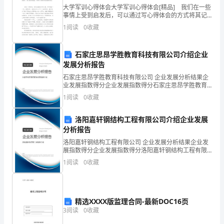
个
大学军训心得体会大学军训心得体会[精品] 我们在一些
楼
事情上受到启发后，可以通过写心得体会的方式将其记
录下来，这样就可以总结出具体的经验和想法。到底应
1
阅读
0
收藏
如何写心得体会呢？以下是小编整理的大学军训心得
层
由
石家庄思昂学胜教育科技有限公司介绍企业
发展分析报告
两
石家庄思昂学胜教育科技有限公司 企业发展分析结果企
名
业发展指数得分企业发展指数得分石家庄思昂学胜教育
科技有限公司综合得分说明：企业发展指数根据企业规
1
阅读
0
收藏
模、企业创新、企业风险、企业活力四个维度对企业发
检
展情
洛阳嘉轩钢结构工程有限公司介绍企业发展
查
分析报告
人
洛阳嘉轩钢结构工程有限公司 企业发展分析结果企业发
展指数得分企业发展指数得分洛阳嘉轩钢结构工程有限
员
公司综合得分说明：企业发展指数根据企业规模、企业
1
阅读
0
收藏
创新、企业风险、企业活力四个维度对企业发展情况进
检
行评
查，
精选XXXX版监理合同-最新DOC16页
采
3
阅读
0
收藏