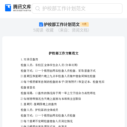
护
护校部工作计划范文
校
护校部工作计划范文
付费
部
5
阅读
收藏
（
来自
：
贤阅文档
）
工
作
计
划
范
文
1.双休日查房
护