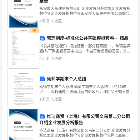
报告
正
永安市大永建材有限公司 企业发展分析结果企业发展指
小结：正数的任何次幂都是；
确
数得分企业发展指数得分永安市大永建材有限公司综合
得分说明：企业发展指数根据企业规模、企业创新、企
4
阅读
0
收藏
理
业风险、企业活力四个维度对企业发展情况进行评价。
该企
8．计算：
付费
解
管理制度-标准化公共基础模拟套卷一 精品
课堂练习：
底
《公共基础知识》模拟题第一部分客观题 一、单项选择
题(从下列各题答案中选出一个最符合题意的答案，并将
数、
字母符号填入题后括号内) 1．物质是运动的() A．主体
0
阅读
0
收藏
B．形式 C．属性 D．
指
数
幼师学期末个人总结
幼师学期末个人总结 幼师学期末个人总结1（约1265
和
的倒数，那么这个数是；
字） 顺利通过乙级幼儿园的验收后，我们又不知不觉
地结束了一个学期的工作，虽然还是那么忙碌，那么辛
1
阅读
0
收藏
幂
苦，但自己仍一如既往地认真工作着，为课改的实施探
索
的
桦洁商贸（上海）有限公司义乌第二分公司
概
介绍企业发展分析报告
桦洁商贸（上海）有限公司义乌第二分公司 企业发展分
念；
析结果企业发展指数得分企业发展指数得分桦洁商贸