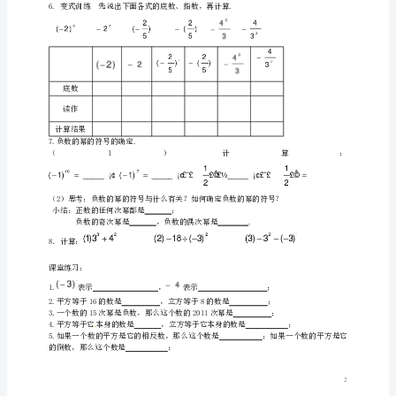
理
12个
数
的
注意：当底数是负数和分数时，底数应.
乘
方
（2）把写成几个相同因数相乘的形式.
5．例题教学
教
学
目
标：
在
现
实