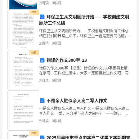
（上海）有限公司义乌第二分公司综合得分说明：企业
3
阅读
0
收藏
会
发展指数根据企业规模、企业创新、企业风险、企业活
力四个
付费
进
环保卫生从文明厕所开始——学校创建文明
厕所工作总结
行
环保卫生从文明厕所开始——学校创建文明厕所工作总
有
结在我们的日常生活中，环保卫生一直是重要的话题。
而在这个话题中，文明厕所作为其中的一部分，也越来
2
阅读
0
收藏
越受到了大家的关注。因为，一个干净、整洁、舒适、
理
让人放心
付费
数
错误的作文300字_23
错误的作文300字 【必备】错误的作文300字集锦七篇
的
在学习、工作或生活中，大家一定都接触过作文吧，写
作文是培养人们的观察力、联想力、想象力、思考力和
乘
2
阅读
0
收藏
记忆力的重要手段。那么一般作文是怎
方
不是亲人胜似亲人高二写人作文
运
不是亲人胜似亲人高二写人作文 不是亲人胜似亲人高二
算.
写人作文 爱，只介乎与亲人之间吗? ——题记
“晓”，是别人称呼她的用语。我刚认识她时，“漂亮”是我
5
阅读
0
收藏
教
对她的第一印象;“亲切，平易近人”，是
学
付费
2025届莆田市重点中学高二化学下学期期末