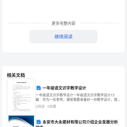
背
例1．计算
景
例2．计算
中
更多完整内容
理
6.变式训练先说出下面各式的底数、指数，再计算.
继续阅读
解
有
理
数
底数
相关文档
乘
读作
一年级语文识字教学设计
方
计算结果
一年级语文识字教学设计一年级语文识字教学设计15
的
篇 作为一名老师，通常需要准备好一份教学设计，借
7.负数的幂的符号的确定.
助教学设计可以提高教学效率和教学质量。那么你有了
2
阅读
0
收藏
意
解过教学设计吗？下面是小编收集整理的一年级语文识
字教
义；
永安市大永建材有限公司介绍企业发展分析