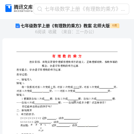
七
七年级数学上册《有理数的乘方》教案 北师大版
年
七年级数学上册《有理数的乘方》教案 北师大版
付费
级
6
阅读
收藏
（
来自
：
三一办公
）
数
学
上
册
有理数的乘方
《有
概念；会进行有理数的乘方运算.
教学重点：学会进行有理数的乘方运算.
理
教学过程：
数
一、情境引入