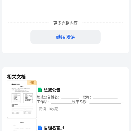
叶
在
更多完整内容
林
中
继续阅读
吟
唱，
谱
写
相关文档
付费
着
惩戒公告
一
惩戒公告姓名：＿＿＿＿＿ 职称：＿＿＿＿＿＿＿
工作站：＿＿＿＿＿＿餐厅名称：＿＿＿＿＿＿＿＿＿
曲
日期与时间：＿＿＿＿年＿＿＿月＿＿＿日＿＿＿时＿
1
阅读
0
收藏
＿＿分 兹详列违反公司政策或未达公司规定标准之行
曲
为考核
戴
哲理名言_1