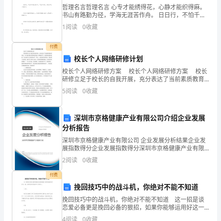
哲理名言哲理名言 心专才能绣得花，心静才能织得麻。
德
书山有路勤为径，学海无涯苦作舟。 日日行，不怕千万
里;时时学，不怕千万卷。多练多乖，不练就呆。 只有努
的
1
阅读
0
收藏
力攀登顶峰的人，才能把顶峰踩在
乐
付费
校长个人网络研修计划
章，
校长个人网络研修方案 校长个人网络研修方案 校长
那
研修立足于校长的自我开展，充分表达了当前素质教育
的理念。对于现代教育管理理论要深入不断地学习，接
5
阅读
0
收藏
是
受现代教育思想，努力提升自己的管理水平。所以，在
大
深圳市京格健康产业有限公司介绍企业发展
分析报告
树
深圳市京格健康产业有限公司 企业发展分析结果企业发
我们做起！回报社会，从我们开始！
对
展指数得分企业发展指数得分深圳市京格健康产业有限
公司综合得分说明：企业发展指数根据企业规模、企业
2
阅读
0
收藏
滋
创新、企业风险、企业活力四个维度对企业发展情况进
行评
付费
养
挽回技巧中的战斗机，你绝对不能不知道
它
挽回技巧中的战斗机，你绝对不能不知道 这一招是谈
恋爱必备更是挽回必备的狠招，如果你能够运用好这一
招，我相信没有你挽回不了的男人。 三种人 我们先
大
4
阅读
0
收藏