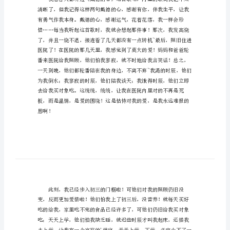
文
回
报
社
会
从
我
们
开
于我们欠他们的恩其实是太多
始
作
文