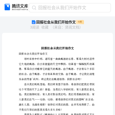
回
回报社会从我们开始作文
报
回报社会从我们开始作文
付费
社
3
阅读
收藏
（
来自
：
贤阅文档
）
会
从
我
们
开
始
回报社会从我们开始作文
作