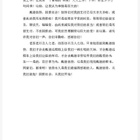
回
报
社
会
从
我
们
开
始
作
恩啊！
文
绿