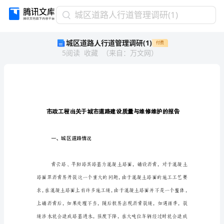
城
城区道路人行道管理调研(1)
区
城区道路人行道管理调研(1)
付费
道
5
阅读
收藏
（
来自
：
万文网
）
路
人
行
道
管
理
莅
调