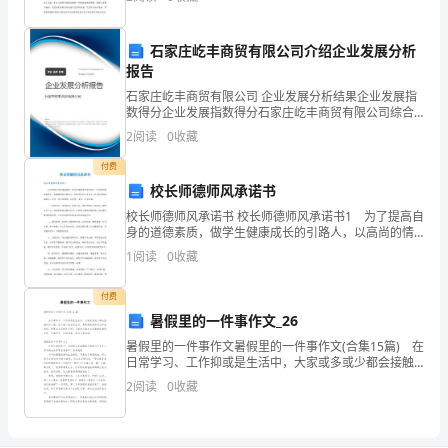
铺
所学的理论知识，掌握了DJ-6经纬仪的基本操作，并达
设
石家庄屹丰商贸有限公司介绍企业发展分析
沥
报告
石家庄屹丰商贸有限公司 企业发展分析结果企业发展指
青，
数得分企业发展指数得分石家庄屹丰商贸有限公司综合
得分说明：企业发展指数根据企业规模、企业创新、企
2
阅读
0
收藏
对
业风险、企业活力四个维度对企业发展情况进行评价。
该企
付费
于
校长师德师风承诺书
混
校长师德师风承诺书 校长师德师风承诺书1 为了提高自
身的道德素质，做学生健康成长的引路人，以高尚的情
凝
操感染人，以渊博的知识教育人，以科学的方法引导
1
阅读
0
收藏
人，以良好的形象影响人，作为一名光荣教师，向学
土
校、家
付费
路
暑假里的一件事作文_26
暑假里的一件事作文暑假里的一件事作文(合集15篇) 在
面
日常学习、工作抑或是生活中，大家或多或少都会接触
过作文吧，作文是一种言语活动，具有高度的综合性和
罩
2
阅读
0
收藏
创造性。那要怎么写好作文呢？下面是小编为大家
沥