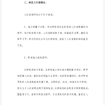
道
路
建
袈
设
质
量
与
维
修
维
护
的
报