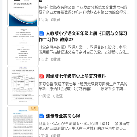
路、
杭州利德肠衣有限公司 企业发展分析结果企业发展指数
平
得分企业发展指数得分杭州利德肠衣有限公司综合得分
说明：企业发展指数根据企业规模、企业创新、企业风
1
阳
1
阅读
0
收藏
节
险、企业活力四个维度对企业发展情况进行评价。该企
业的
路
人教版小学语文五年级上册《口语与交际习
作二习作》教案27
其
《父亲母亲的爱》教课方案一、教课目的1.知识与水平：
路
能用细节描绘记述父亲母亲对自己的爱。2.过程与方法：
选择父亲母亲关爱你的一件小事各抒己见。3.感情态度与
1
阅读
0
收藏
基
价值观：领会父亲母亲的爱，学会关怀父亲母亲，
下沉。
为
部编版七年级历史上册复习资料
混
学习必备 欢迎下载七年上册历史级复习资料生产工具的
革新：原始社会初期（打制石器）——原始社会中期
2
、管道施工造成损坏。
（磨制石器）——原始社会后期（铜器）——奴隶社会
凝
虿
44
阅读
0
收藏
夏、商、周时期（青铜器制作工艺发展达到鼎盛）——
春秋后期
土
付费
路
测量专业实习心得
测量专业实习心得 测量专业实习心得【篇1】 紧张而有
膄
面，
难忘的两周测量实习生活在一片胜利的欢呼声中结束
了。通过本次实习，巩固、扩大和加深了我们从课堂上
2
阅读
0
收藏