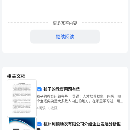
告
莃
更多完整内容
一、
继续阅读
城
区
道
5cm
路
相关文档
情
况
孩子的教育问题有些
二、城区人行道情况：
莇
孩子的教育问题有些 导语：人才培养就象一座塔，哪
袂
个宝塔尖尖是大多数人向往的地方，在哪里学习过，可
能会比常人掌握更多的技能，拥有更高的能力，和建立
青
4
阅读
0
收藏
更广泛的人脉搏，对以后的人生带来更多的时机。以下
为大
云
人行道损坏有以下几个情况：
螅
杭州利德肠衣有限公司介绍企业发展分析报
告