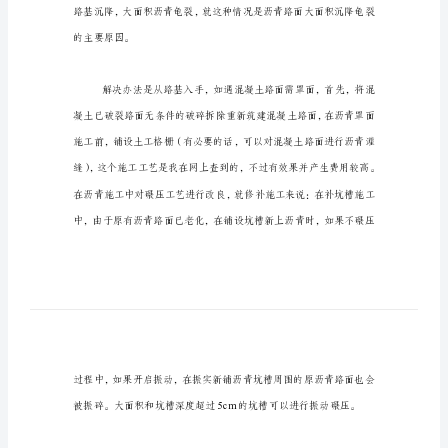
研
一、城区道路情况
(1)
莃
莅
市
袂
政
工
程
出
关
于
城
市
的主要原因。