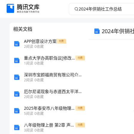
2024
年
相关文档
2024年供销
供
APP创意设计方案
付费
销
2
阅读
0
收藏
社
重点大学办高职刍议[修改版]
付费
1
阅读
0
收藏
工
深圳市宝颜福商贸有限公司介绍企业发展分析报告
2
阅读
0
收藏
作
厄尔尼诺现象与赤道西太平洋、印度洋、黑潮之间海温变化的相互关系分析
2
阅读
0
收藏
总
2025年泰安市八年级物理上学期期中经典模拟试题（含答案）
付费
结
5
阅读
0
收藏
八年级物理上册 第2章 声音与环境单元测试（新版）粤教沪版-（新版）粤教沪版初中八年级上册物理试题
2024
付费
3
阅读
0
收藏