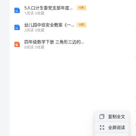
年
5人口计生委党支部年度工作计划
付费
供
1
阅读
0
收藏
销
幼儿园中班安全教案《一个人在家》含反思
付费
2
阅读
0
收藏
社
四年级数学下册 三角形三边的关系 3课件 冀教版 课件
工
8
阅读
0
收藏
作
总
结
2024
年，
作
复制全文
为
全屏阅读
供