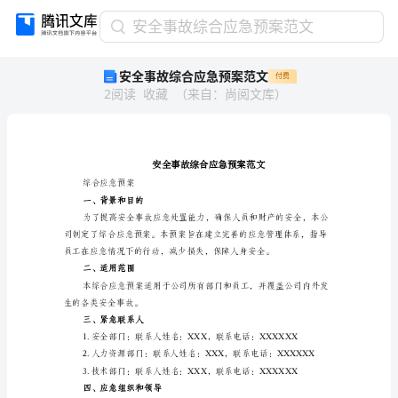
安
安全事故综合应急预案范文
全
安全事故综合应急预案范文
付费
事
2
阅读
收藏
（
来自
：
尚阅文库
）
故
综
合
应
急
预
综合应急预案
一、背景和目的
案