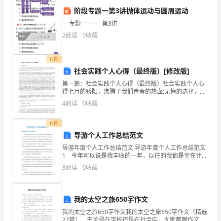
置
1.发现安全事故：
阶段专题一第3讲抛体运动与圆周运动
能
- - 专题一 - - - - 第3讲 -
力，
2
阅读
0
收藏
最合适的行动。
确
2.启动应急响应：
付费
保
社会实践个人心得（最终版）[修改版]
第一篇：社会实践个人心得（最终版）社会实践个人心
人
得七月的骄阳，沸腾了我们青春的热血;无悔的选择，辉
会议，确定具体的应急措施。
煌了我们年轻的岁月。我们带着朝气蓬勃来到了人民最
员
4
阅读
0
收藏
需要的地方，奉献我们的美丽青春，燃烧我们的激情岁
3.通知和警示：
月;我
和
付费
导游个人工作总结范文
财
导游年度个人工作总结范文 导游年度个人工作总结范文
产
1 今年可以说是我丰收的一年，以往的我都是坐在计调
的位置操纵团队，安排客人吃住行游购娱。但是今年我
4.救援和处置：
3
阅读
0
收藏
的
可以冲到旅游工作的第一线去，去给客人介绍我们祖国
的
安
我的太空之旅650字作文
全，
我的太空之旅650字作文我的太空之旅650字作文（精选
22篇） 无论是在学校还是在社会中，大家都跟作文打
5.事故信息收集和处理：