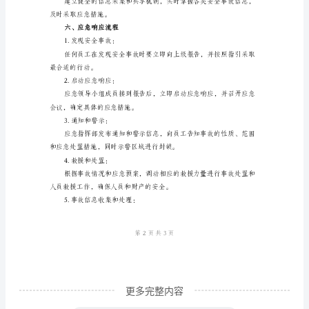
范
文
2.应急指挥部：
综
合
调应急工作、发布相关通知和指示。
应
3.应急队伍：
急
预
案
五、应急准备工作
一、
背
景
和
更多完整内容
目