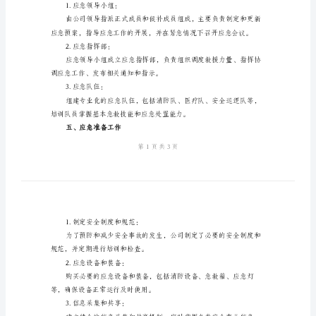
范
文
安
二、适用范围
全
事
生的各类安全事故。
故
三、紧急联系人
综
合
应
急
四、应急组织和领导
预
1.应急领导小组：
案