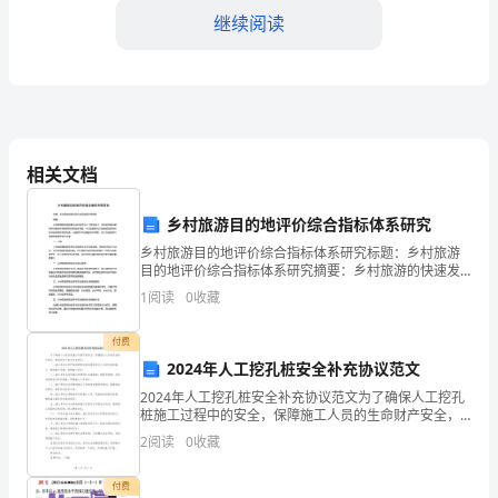
继续阅读
的
为
了
1.制定安全制度和规范：
提
相关文档
高
规范，并定期进行培训和检查。
安
乡村旅游目的地评价综合指标体系研究
2.应急设备和装备：
乡村旅游目的地评价综合指标体系研究标题：乡村旅游
全
目的地评价综合指标体系研究摘要：乡村旅游的快速发
展为乡村经济注入了新的活力，但乡村旅游目的地评价
1
阅读
0
收藏
事
指标体系的研究仍然相对滞后。本文旨在探讨乡村旅游
等，确保设备正常运行及时使用。
目的地评
故
付费
3.信息采集和共享：
2024年人工挖孔桩安全补充协议范文
应
2024年人工挖孔桩安全补充协议范文为了确保人工挖孔
桩施工过程中的安全，保障施工人员的生命财产安全，
急
及时采取应急措施。
特拟定如下安全补充协议：一、施工单位必须严格按照
2
阅读
0
收藏
相关规范要求进行人工挖孔桩的施工，确保施工质量，
处
保障
六、应急响应流程
付费