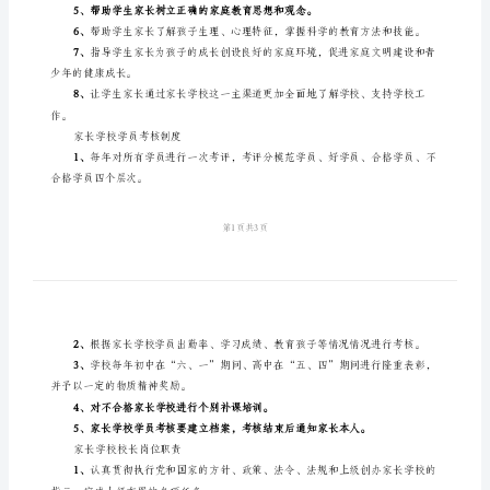
学
1、
校
际，制订计划并严格按计划加以实施。
各
项
3、
制
度
家长学校职责
为
1、
全
落实科学的教育发展观。
面
2、
提
高
4、
家
长