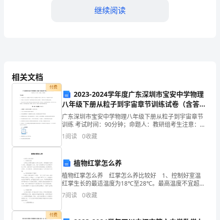
和
继续阅读
学
校
2、
教
3、
相关文档
育
并予以一定的物质精神奖励。
付费
的
2023-2024学年度广东深圳市宝安中学物理
八年级下册从粒子到宇宙章节训练试卷（含答案
有
解析）
广东深圳市宝安中学物理八年级下册从粒子到宇宙章节
训练 考试时间：90分钟；命题人：教研组考生注意：
机
1、本卷分第I卷（选择题）和第Ⅱ卷（非选择题）两部
家长学校校长岗位职责
1
阅读
0
收藏
分，满分100分，考试时间90分钟2、答卷前，考生务
结
1、
合，
植物红掌怎么养
指示，完成上级布置的各项任务。
植物红掌怎么养 红掌怎么养比较好 1、控制好室温
促
红掌生长的最适温度为18℃至28℃。最高温度不宜超过
2、
35℃，最低温度为14℃，低于10℃随时会产生冻害的可
7
阅读
0
收藏
进
能。夏季，当温度高于32℃时需采取
学
付费