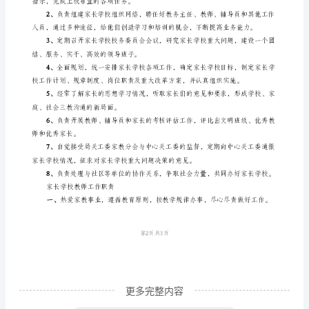
6、
学
7、
校
少年的健康成长。
的
8、
办
作。
学
水
家长学校学员考核制度
平，
1、
推
合格学员四个层次。
动
家
庭
教
更多完整内容
育