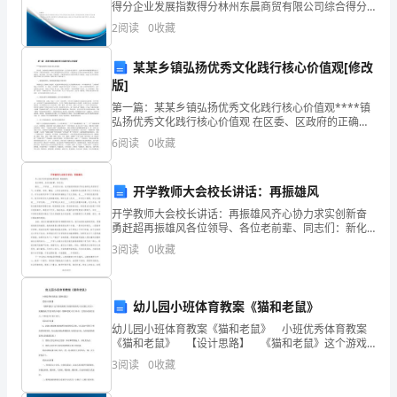
订
得分企业发展指数得分林州东晨商贸有限公司综合得分
说明：企业发展指数根据企业规模、企业创新、企业风
家
2
阅读
0
收藏
险、企业活力四个维度对企业发展情况进行评价。该企
业的
长
某某乡镇弘扬优秀文化践行核心价值观[修改
版]
学
第一篇：某某乡镇弘扬优秀文化践行核心价值观****镇
校
弘扬优秀文化践行核心价值观 在区委、区政府的正确领
导以及区委宣传部、区文明办有力指导下，近两年来
6
阅读
0
收藏
工
****镇紧紧围绕全乡工作实际，以提升群众素质、培育
作
开学教师大会校长讲话：再振雄风
制
开学教师大会校长讲话：再振雄风齐心协力求实创新奋
勇赶超再振雄风各位领导、各位老前辈、同志们：新化
____中学自____年创办以来，在历届校领导班子和全体师
度:1、
3
阅读
0
收藏
生共同努力下，以爱国、求实、勤奋、上进为治校
认
真
幼儿园小班体育教案《猫和老鼠》
幼儿园小班体育教案《猫和老鼠》 小班优秀体育教案
领
《猫和老鼠》 【设计思路】 《猫和老鼠》这个游戏
来源于传统体育游戏《小老鼠上灯台》，我根据孩子们
3
阅读
0
收藏
会
喜欢的卡通片《猫和老鼠》给予命名。它的活动量比较
小