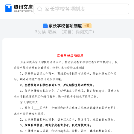
家
家长学校各项制度
长
家长学校各项制度
付费
学
3
阅读
收藏
（
来自
：
尚阅文库
）
校
各
项
制
度
家
长