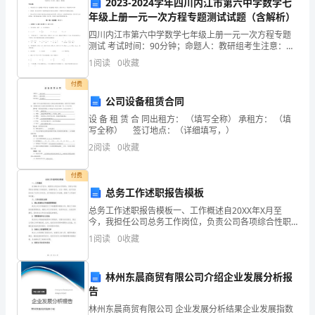
2023-2024学年四川内江市第六中学数学七
3、
生
年级上册一元一次方程专题测试试题（含解析）
结、服务、实干、高效的领导班子。
四川内江市第六中学数学七年级上册一元一次方程专题
综
测试 考试时间：90分钟；命题人：教研组考生注意：
1、本卷分第I卷（选择题）和第Ⅱ卷（非选择题）两部
4、
1
阅读
0
收藏
合
分，满分100分，考试时间90分钟2、答卷前，考生务
付费
素
公司设备租赁合同
5、
质
设 备 租 赁 合 同出租方： （填写全称） 承租方： （填
写全称） 签订地点：（详细填写，）
庭、社会三教沟通的新局面。
的
2
阅读
0
收藏
6、
全
付费
师和优秀家长。
面
总务工作述职报告模板
总务工作述职报告模板一、工作概述自20XX年X月至
7、
提
今，我担任公司总务工作岗位，负责公司各项综合性职
能工作的组织、协调和执行。在这一期间，我不仅按时
高，
1
阅读
0
收藏
完成了各项工作任务，还不断改进工作流程，提高了工
作效率
特
8、
林州东晨商贸有限公司介绍企业发展分析报
制
家长学校教师工作职责
告
林州东晨商贸有限公司 企业发展分析结果企业发展指数
一、