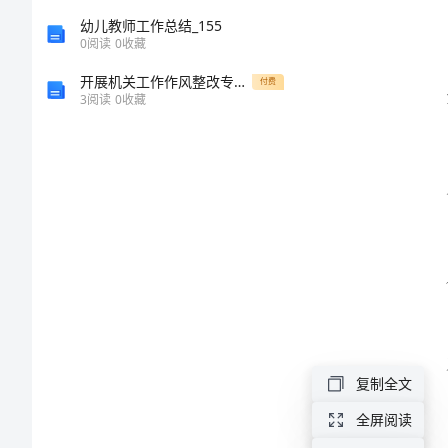
的
幼儿教师工作总结_155
0
阅读
0
收藏
奖
开展机关工作作风整改专项行动实施方案
付费
3
阅读
0
收藏
罚
规
定
模
版
某
公
复制全文
司
全屏阅读