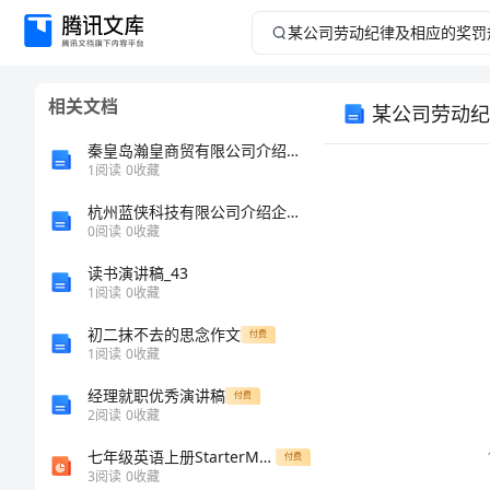
某
公
相关文档
某公司劳动纪
司
秦皇岛瀚皇商贸有限公司介绍企业发展分析报告
劳
1
阅读
0
收藏
杭州蓝侠科技有限公司介绍企业发展分析报告
动
0
阅读
0
收藏
纪
读书演讲稿_43
1
阅读
0
收藏
律
初二抹不去的思念作文
付费
1
阅读
0
收藏
及
经理就职优秀演讲稿
付费
相
2
阅读
0
收藏
七年级英语上册StarterModule1MyteacherandmyfriendsUnit1GoodmorningMissZhou作业课件新版外研版
付费
应
3
阅读
0
收藏