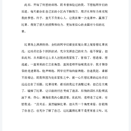
作
文
的氛围里，我却胆怯了。
导
读：
作
文
简
介，
人
们
总
会
在