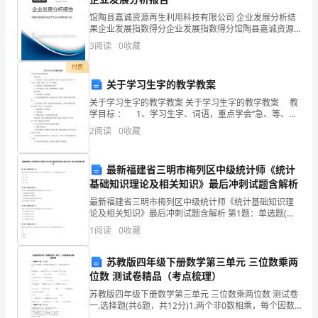
使
馆陶县嘉诚资源再生利用科技有限公司 企业发展分析结
你
果企业发展指数得分企业发展指数得分馆陶县嘉诚资源
赛。
再生利用科技有限公司综合得分说明：企业发展指数根
3
阅读
0
收藏
迷
据企业规模、企业创新、企业风险、企业活力四个维度
对企
付费
茫。
关于学习生字的教学教案
如
关于学习生字的教学教案 关于学习生字的教学教案 教
学目标 ： 1、学习生字、词语，重点学会”急、等、
果
最、捆、束、麻”6个生字，理解“性急、等一等”的意思。
2
阅读
0
收藏
2、初读课文，初步感知课文内容。
我
最新福建省三明市梅列区中级统计师《统计
们
基础知识理论及相关知识》最后冲刺试题含解析
换
最新福建省三明市梅列区中级统计师《统计基础知识理
论及相关知识》最后冲刺试题含解析 第1题：单选题(本
个
题1分)粮食亩产量报告期比基期增长5%，其总产量却减
1
阅读
0
收藏
产5.5%，粮食播种面积比基期 ( )。
角
苏教版四年级下册数学第三单元 三位数乘两
度，
位数 测试卷精品（考点梳理）
苏教版四年级下册数学第三单元 三位数乘两位数 测试卷
去
一.选择题(共6题，共12分)1.两个非0数相乘，每个因数
的末尾都有一个0，则积的末尾至少有（ ）个0。A.1 B.2