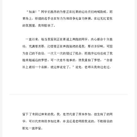
作
文
以
换
阅读交流！
一
个
篇一：换一个角度的精彩作文
角
度
为
话
题
的