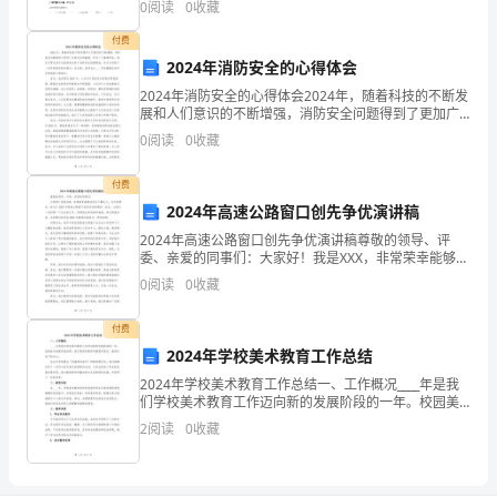
选
0
阅读
0
收藏
择
付费
2024年消防安全的心得体会
去
2024年消防安全的心得体会2024年，随着科技的不断发
展和人们意识的不断增强，消防安全问题得到了更加广
决
泛的关注和重视。作为一个普通市民，我在日常生活中
0
阅读
0
收藏
也深刻体会到了消防安全的重要性，并从中汲取了一些
定，
付费
可
2024年高速公路窗口创先争优演讲稿
能
2024年高速公路窗口创先争优演讲稿尊敬的领导、评
委、亲爱的同事们：大家好！我是XXX，非常荣幸能够站
会
在这个舞台上，为大家带来一份关于2023年高速公路窗
0
阅读
0
收藏
口创先争优的演讲。首先，让我们一起回顾一下过去
让
付费
你
2024年学校美术教育工作总结
2024年学校美术教育工作总结一、工作概况____年是我
得
们学校美术教育工作迈向新的发展阶段的一年。校园美
术氛围逐渐浓厚，美术教育的教学质量稳步提升，教师
2
阅读
0
收藏
到
队伍不断壮大。自去年学校提出“创意源自美术”的教
意