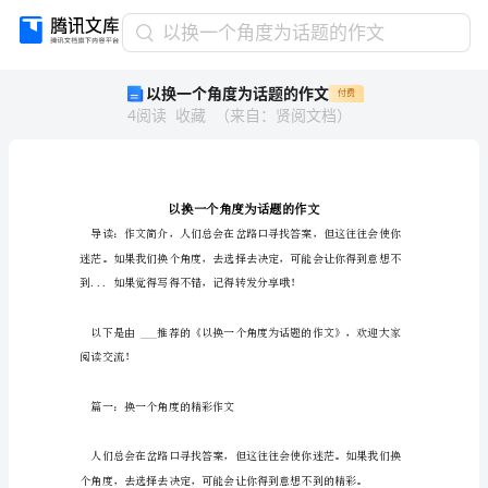
以
以换一个角度为话题的作文
换
以换一个角度为话题的作文
付费
一
4
阅读
收藏
（
来自
：
贤阅文档
）
个
角
度
为
话
题
的