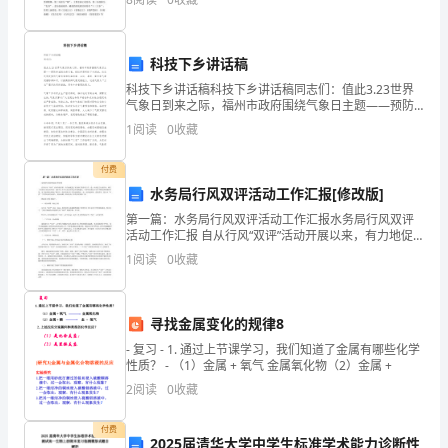
于藏戏的400字，一起来看看奇妙的藏戏。 今天我
转
化。
科技下乡讲话稿
2、
科技下乡讲话稿科技下乡讲话稿同志们：值此3.23世界
气象日到来之际，福州市政府围绕气象日主题——预防
和减轻自然灾害，组织开展科技下乡活动，向农民朋友
理
1
阅读
0
收藏
宣传气象科普和低温冻害、台风、暴雨、雷击等气象
解
付费
水务局行风双评活动工作汇报[修改版]
机
第一篇：水务局行风双评活动工作汇报水务局行风双评
械
活动工作汇报 自从行风“双评”活动开展以来，有力地促
进了水务部门的各项工作，进一步改进了行业作风，树
1
阅读
0
收藏
能
立了水务部门的良好形象，使水务工作在全区经济社会
实现
守
寻找金属变化的规律8
恒
- 复习 - 1. 通过上节课学习，我们知道了金属有哪些化学
性质？ - （1）金属 + 氧气 金属氧化物（2）金属 +
定
2
阅读
0
收藏
律
付费
的
2025届清华大学中学生标准学术能力诊断性