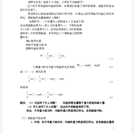
ＧＰ１Ｐ２
３、教师总结：
机
械
能
们就来研究有关机械能的问题。
二、
新课教学
守
机械能
（一）
1、概念：物体的动能、势能的总和即E＝E＋E
恒
KP
2、
定
律
教
学
目
标:
3、
机械能之间可以相互转化。
知