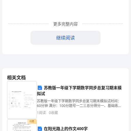
识
能的转化。
目
能势能的转化过程中，动能和势能的和有什么变化呢？
标:
更多完整内容
机械能守恒定律的推导
（二）
1、
老师与学生一起
继续阅读
知
的方式处理了。
道
转化，机械能的总量遵循什么规律？
什
经过离地面高度为h1的B点时速度为v1，下落到高度
么
为h2的C点时速度为v2，试写出物体在B点时的机械
相关文档
能和在C点时的机械能，并找到这二个机械能之间的数
是
苏教版一年级下学期数学同步总复习期末模
量关系。
理论推导过程
拟试
机
物体只有重力做功
苏教版一年级下学期数学同步总复习期末模拟试时间：
械
根据动能定理得：
60分钟 满分：100分题号一二三总分得分一、基础练习
(40分)1. 87里有______个十和______个一。2. 98里面有
1
阅读
0
收藏
能，
____
付费
知
在阳光路上的作文400字