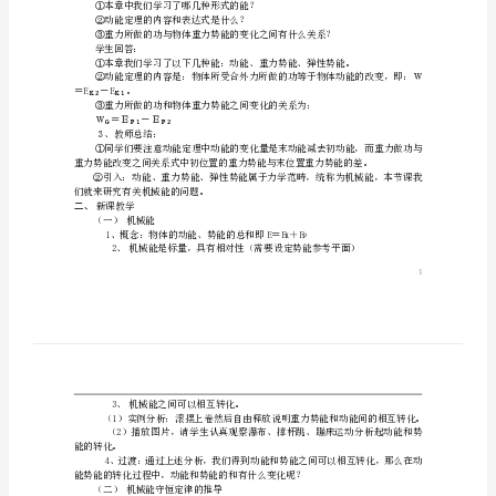
律》
教
四、教学重点:
案
五、教学方法:
（1）
体分析的方法。
教
教学过程
一、导入新课
科
1、投影思考题：
①本章中我们学习了哪几种形式的能？
版
②动能定理的内容和表达式是什么？
学生回答：
必
修
＝E－E。
Ｋ２Ｋ１
③重力
2
Ｗ＝Ｅ－Ｅ