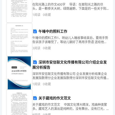
道
在阳光路上的作文400字 导语：在那阳光之路的尽
头，是一颗参天大树，绿荫遍野。下面是的一些关于阳
由（1）（2）两式可得
物
光的，欢送查阅，谢谢! 无论走在星夜的月光小路，还
1
阅读
0
收藏
是走在雨天的泥泞小路，我总会看见一径的光斑点点
体
的
午睡中的照料工作
移项得：
午睡中的照料工作1、哄幼儿入睡故事结束后，要用手势
动
告诉孩子该睡觉了，等幼儿躺好了再用手势语 送给他们
一个〃棒〃字。对于好动的孩子和入睡慢的孩子，要悄
能
3
阅读
0
收藏
悄走到他身边，亲亲他的小脸 跟他说：〃宝宝，咱进寝
室
和
深圳市安信联文化传播有限公司介绍企业发
势
展分析报告
（三）机械能守恒定律
深圳市安信联文化传播有限公司 企业发展分析结果企业
能
发展指数得分企业发展指数得分深圳市安信联文化传播
有限公司综合得分说明：企业发展指数根据企业规模、
可
1
阅读
0
收藏
企业创新、企业风险、企业活力四个维度对企业发展情
况进
以
关于藏戏的作文范文
相
关于藏戏的作文范文 中国文化博大精深，戏曲种类繁
多。藏戏艺人的演出是纯粹的，没有舞台，没有灯光，
互
有的只是观众，只是悠哉游哉的一份随意！以下是的关
8
阅读
0
收藏