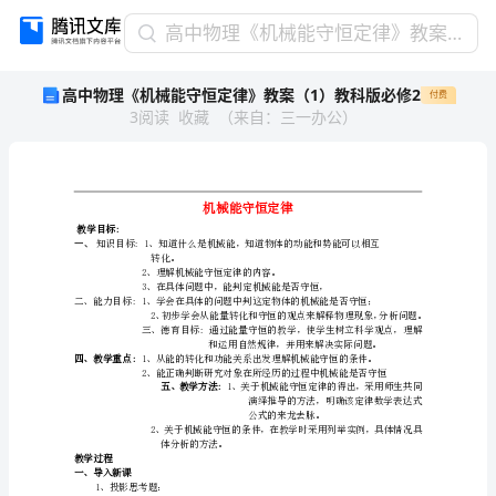
高
高中物理《机械能守恒定律》教案（1）教科版必修2
中
高中物理《机械能守恒定律》教案（1）教科版必修2
付费
物
3
阅读
收藏
（
来自
：
三一办公
）
理
《机
械
能
机械能守恒定律
守
教学目标:
一、
转化。
恒
2、理解机械能守恒定律的内容。
定