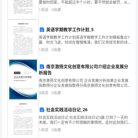
1.2
要按时回家，不能超过半个小时，要不然就会被罚，从
方
那以后，我再也不敢在马路旁玩了。 一天，我准备过
1
阅读
0
收藏
马路回家的时候，突然，我看见了一个盲人叔叔要过马
是
xx
英语学期教学工作计划_5
英语学期教学工作计划英语学期教学工作计划模板集合7
万
篇 时光飞逝，时间在慢慢推演，我们又将续写新的诗
篇，展开新的旅程，此时此刻需要为接下来的工作做一
达
1
阅读
0
收藏
个详细的计划了。那么你真正懂得怎么制定计划吗？下
面
购
南京激扬文化创意有限公司介绍企业发展分
物
析报告
南京激扬文化创意有限公司 企业发展分析结果企业发展
广
指数得分企业发展指数得分南京激扬文化创意有限公司
综合得分说明：企业发展指数根据企业规模、企业创
场
3
阅读
0
收藏
新、企业风险、企业活力四个维度对企业发展情况进行
评价。
首
社会实践活动日记_26
层
社会实践活动日记 社会实践活动日记3篇 已到了一天的
末尾，我们一定有不少所感触的事情吧，此时此刻我们
一
需要写一篇日记了。日记怎么写才合适呢？下面是小编
1
阅读
0
收藏
为大家收集的社会实践活动日记，欢迎大
号