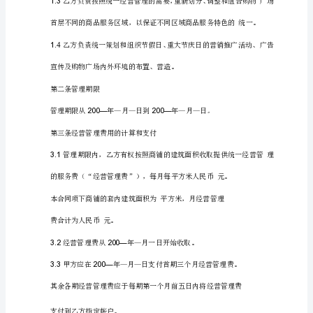
板
身份证号码：
统
一
经
xx
营
管
理
鉴于：
委
托
合
1
.xx
同
ACF010（T）
A（范
营者。