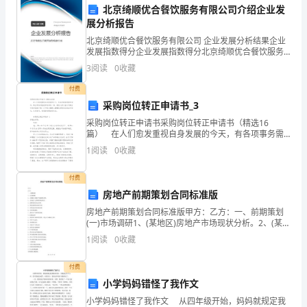
购
北京绮顺优合餐饮服务有限公司介绍企业发
展分析报告
物
北京绮顺优合餐饮服务有限公司 企业发展分析结果企业
发展指数得分企业发展指数得分北京绮顺优合餐饮服务
广
有限公司综合得分说明：企业发展指数根据企业规模、
3
阅读
0
收藏
企业创新、企业风险、企业活力四个维度对企业发展情
场
况进
付费
管
采购岗位转正申请书_3
采购岗位转正申请书采购岗位转正申请书（精选16
理
篇） 在人们愈发重视自身发展的今天，有各项事务需
要申请书，转正申请书就是申请书的一种，相信大家又
1
阅读
0
收藏
有
在为写转正申请书犯愁了吧！以下是小编精心整理的采
1.1
购岗位
限
付费
房地产前期策划合同标准版
公
房地产前期策划合同标准版甲方：乙方：一、前期策划
(一)市场调研1、(某地区)房地产市场现状分析。2、(某地
司
区)主要路段商业状况。3、消费型商业业态分析。4、现
1
阅读
0
收藏
有商城营运现状分析。5、典型业态经营现状分
鉴
付费
于：.
小学妈妈错怪了我作文
甲
小学妈妈错怪了我作文 从四年级开始，妈妈就规定我