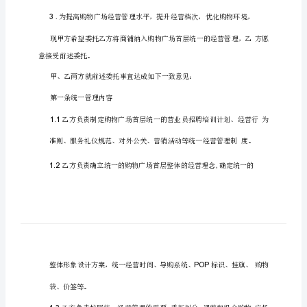
经
营
管
理
委
托
合
同
甲方：
模