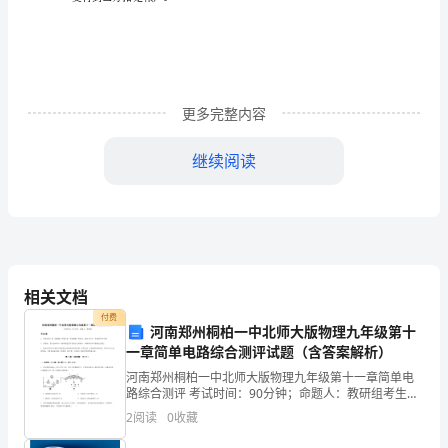
本）
甲
方：
2
XX
身
更多完整内容
份
继续阅读
证
3
号
码：
乙
相关文档
付费
方：
河南郑州桐柏一中北师大版物理九年级第十
一章简单电路综合测评试题（含答案解析）
xx
河南郑州桐柏一中北师大版物理九年级第十一章简单电
意接受前述委托
万
路综合测评 考试时间：90分钟；命题人：教研组考生注
意：1、本卷分第I卷（选择题）和第Ⅱ卷（非选择题）两
2
阅读
0
收藏
达
部分，满分100分，考试时间90分钟2、答卷前，