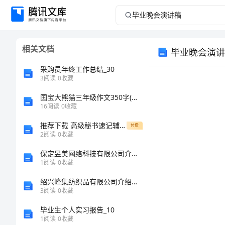
毕
业
相关文档
毕业晚会演讲
晚
采购员年终工作总结_30
会
3
阅读
0
收藏
国宝大熊猫三年级作文350字(精选7篇)
演
16
阅读
0
收藏
讲
推荐下载 高级秘书速记辅导速记的概念
付费
2
阅读
0
收藏
稿
保定昱美网络科技有限公司介绍企业发展分析报告
1
阅读
0
收藏
毕
绍兴峰集纺织品有限公司介绍企业发展分析报告
业
3
阅读
0
收藏
晚
毕业生个人实习报告_10
1
阅读
0
收藏
会