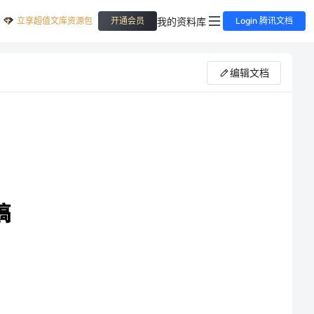
立享超值文库资源包
我的资料库
开通会员
Login 腾讯文档
编辑文档