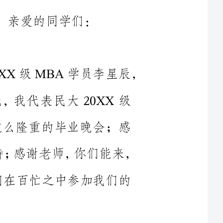
大家晚上好！我是西南民族大学20XX级MBA学员李星辰，
首先，我代表民大20XX级
举行这么隆重的毕业晚会；感
领导，你们的到来是对我们最大的支持；感谢老师，你们能来，
谢你们在百忙之中参加我们的
A的同学们选择了在工作多年
说是一项重大的决定。在此之
年，经验、资历、地位、人际
回到课堂学习，必然产生工作