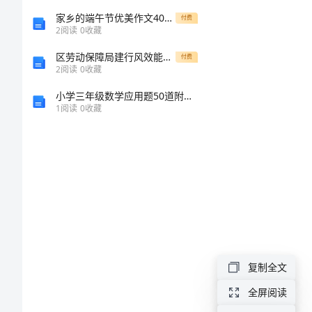
演
家乡的端午节优美作文400字
付费
2
阅读
0
收藏
讲
区劳动保障局建行风效能动员发言
付费
稿
2
阅读
0
收藏
毕
小学三年级数学应用题50道附参考答案【黄金题型】
1
阅读
0
收藏
业
晚
会
演
讲
稿
（一）
复制全文
尊
全屏阅读