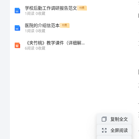
级
学校后勤工作调研报告范文
付费
1
阅读
0
收藏
作
医院的介绍信范本
付费
1
阅读
0
收藏
文
《夹竹桃》教学课件（详细解读）
6
阅读
0
收藏
关
于
妈
妈
的
唠
叨
复制全文
的
全屏阅读