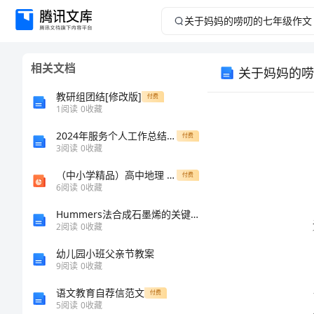
关
于
相关文档
关于妈妈的唠
妈
教研组团结[修改版]
付费
妈
1
阅读
0
收藏
2024年服务个人工作总结范文
的
付费
3
阅读
0
收藏
唠
（中小学精品）高中地理 第三章 地理信息技术的应用章末总结课件 湘教版必修3-湘教版高一必修3地理课件
付费
6
阅读
0
收藏
叨
Hummers法合成石墨烯的关键工艺及反应机理
2
阅读
0
收藏
的
幼儿园小班父亲节教案
七
9
阅读
0
收藏
语文教育自荐信范文
付费
年
5
阅读
0
收藏