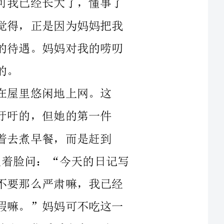
地上网。这
她的第一件
，而是赶到
___唠叨正在上网的我。妈妈走到我的身旁板着脸问：“今天的日记写
好了吗？”懒散的我撒着娇说：“好妈妈，不要那么严肃嘛，我已经
坚持写几天的日记，好辛苦咧，就给我放个假嘛。”妈妈可不吃这一
看人家运动
员，十年如一日，他们有放过一天假吗？你再比比人家……”这时便
仿佛有成千上万只苍蝇在我耳朵旁“奏乐”了。为了摆脱这烦人的噪
每天的下午是我___支配的时间，我可以尽情地在网上冲浪。这