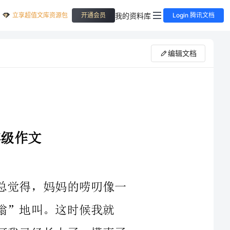
立享超值文库资源包
我的资料库
开通会员
Login 腾讯文档
编辑文档
我的妈妈是个爱唠叨的妈妈。以前，我总觉得，妈妈的唠叨像一
这时候我就
想：妈妈老是把我当做不懂事的小孩看待，可我已经长大了，懂事了
啊。但是，在这个去初中前的暑假里，我却觉得，正是因为妈妈把我
当做不懂事的孩子，我才能享受到这份独特的待遇。妈妈对我的唠叨