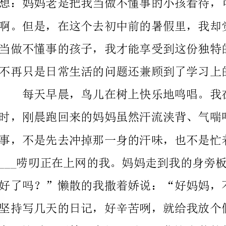
不再只是日常生活的问题还兼顾到了学习上的。
每天早晨，鸟儿在树上快乐地鸣唱。我在屋里悠闲
时，刚晨跑回来的妈妈虽然汗流浃背、气喘吁吁的，但
事，不是先去冲掉那一身的汗味，也不是忙着去煮早餐
套，这时又开始“念经”了：“你这点苦算什么？你看
音，我只好乖乖地埋头写日记了。