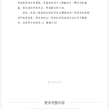
读
书
活
们深入了解作品背后
动
启
动
仪
式
涵。
主
持
词
结
更多完整内容
束