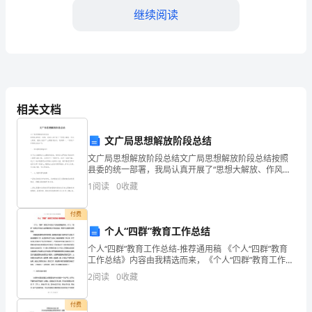
语
继续阅读
模
板
尊
相关文档
敬
的
文广局思想解放阶段总结
各
文广局思想解放阶段总结文广局思想解放阶段总结按照
县委的统一部署，我局认真开展了“思想大解放、作风大
谢同学们的积极参与和投入。
转变、服务大提升”主题教育活动，现将第一、二阶段工
位
1
阅读
0
收藏
作情况总结如下：一、领导重视措施到位为了切
领
付费
导、
个人“四群”教育工作总结
个人“四群”教育工作总结-推荐通用稿 《个人“四群”教育
亲
工作总结》内容由我精选而来，《个人“四群”教育工作总
结》由多篇教育工作总结组成，希望本文能够对您有帮
2
阅读
0
收藏
爱
助！ 根据县委四群办的安排部
的
付费