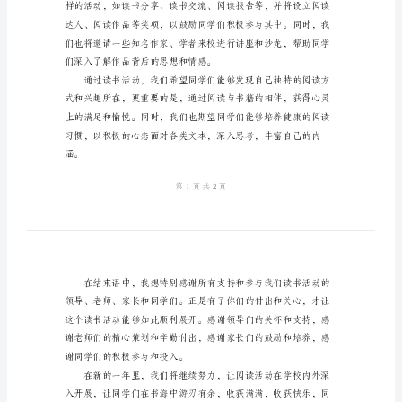
主
的欢迎和最美好的祝福！
持
词
结
束
语
模
板
2024
年