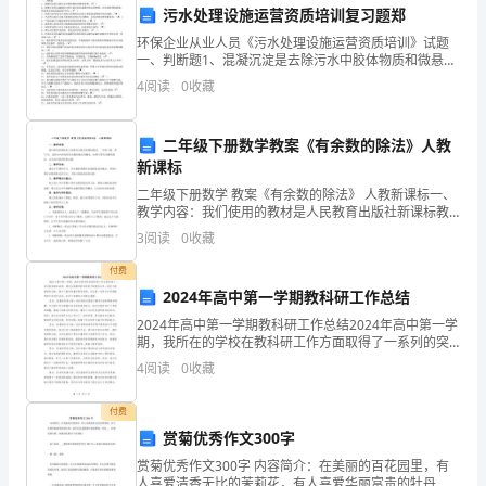
污水处理设施运营资质培训复习题郑
师
环保企业从业人员《污水处理设施运营资质培训》试题
一、判断题1、混凝沉淀是去除污水中胶体物质和微悬浮
生
物。（ ）2、格栅主要用以截留较大的呈悬浮状态或漂浮
升，培养更多的读书
4
阅读
0
收藏
状态的物质，对后续处理构筑物、管道和水泵机组起保
们：
护
时
二年级下册数学教案《有余数的除法》人教
新课标
间
二年级下册数学 教案《有余数的除法》 人教新课标一、
教学内容：我们使用的教材是人民教育出版社新课标教
如
材，二年级下册，第77页。这部分内容包括有余数的除
3
阅读
0
收藏
法的概念，如何计算有余数的除法，以及如何找到商和
白
余
付费
驹
2024年高中第一学期教科研工作总结
2024年高中第一学期教科研工作总结2024年高中第一学
过
期，我所在的学校在教科研工作方面取得了一系列的突
破和成果。通过全体教师的共同努力和团队合作，我们
隙，
4
阅读
0
收藏
不断探索和创新，提升了教学质量和教学效果。在这里
转
付费
赏菊优秀作文300字
瞬
赏菊优秀作文300字 内容简介：在美丽的百花园里，有
人喜爱清香无比的茉莉花，有人喜爱华丽富贵的牡丹