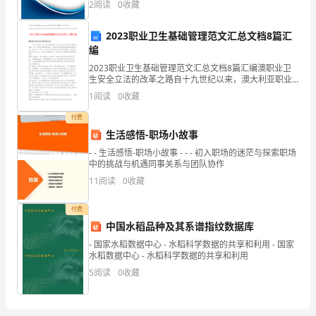
说
2
阅读
0
收藏
业风险、企业活力四个维度对企业发展情况进行评价。
明
该企
2023职业卫生基础管理范文汇总文档8篇汇
书》
编
2023职业卫生基础管理范文汇总文档8篇汇编澳职业卫
已
生安全立法的改革之路自十九世纪以来，澳大利亚职业
卫生与安全立法已走到了漫长的道路。在十九世纪的最
编
1
阅读
0
收藏
后数年间，以前的大部分殖民地接纳的就是英国十九世
纪工
制
付费
生活感悟-职场小故事
完
- - 生活感悟-职场小故事 - - - 初入职场的迷茫与探索职场
中的挑战与机遇同事关系与团队协作
毕，
11
阅读
0
收藏
现
付费
将
中国水稻品种及其系谱指纹数据库
文
- 国家水稻数据中心 - 水稻科学数据的共享和利用 - 国家
水稻数据中心 - 水稻科学数据的共享和利用
字
5
阅读
0
收藏
说