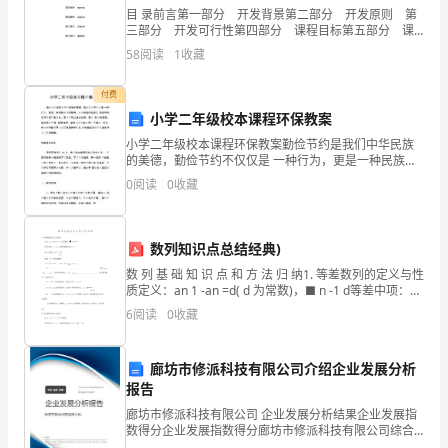
目 录前言第一部分 开发背景第二部分 开发原则 第
源
三部分 开发可行性第四部分 课程目标第五部分 课
程内容第六部分 实施办法第七部分 课程评价心理健
58
阅读
1
收藏
煤
康教育校本课程实施纲要前言《国务院关于基础
矿
付费
小学二年级校本课程环保教案
四
小学二年级校本课程环保教案勤俭节约是我们中华民族
的美德，勤俭节约不仅仅是 一种行为，更是一种民族奋
水
进的精神。人类制造的垃圾已 使地球的生存环境严重恶
0
阅读
0
收藏
化。而节约可以减少垃圾，保护 我们的家园。因此保护
平
环
4215、
数列知识点总结经典)
3215
数 列 基 础 知 识 点 和 方 法 归 纳1. 等差数列的定义与性
质定义：an 1 -an =d( d 为常数)，■ n -1 d等差中项：x,
采
A, y 成等差数列=2A=x • y前 n 项和
6
阅读
0
收藏
区
廊坊市修派科技有限公司介绍企业发展分析
设
报告
计
廊坊市修派科技有限公司 企业发展分析结果企业发展指
数得分企业发展指数得分廊坊市修派科技有限公司综合
得分说明：企业发展指数根据企业规模、企业创新、企