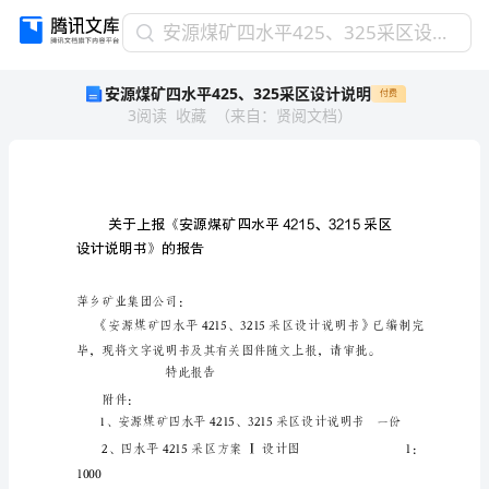
安
安源煤矿四水平425、325采区设计说明
源
安源煤矿四水平425、325采区设计说明
付费
煤
3
阅读
收藏
（
来自
：
贤阅文档
）
矿
四
水
平
425、
《
325
设计说明书的报告
》
采