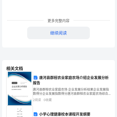
书》
的
更多完整内容
报
告
继续阅读
萍
乡
1000
矿
相关文档
业
1000
唐河县群桓农业家庭农场介绍企业发展分析
集
报告
团
唐河县群桓农业家庭农场 企业发展分析结果企业发展指
数得分企业发展指数得分唐河县群桓农业家庭农场综合
公
得分说明：企业发展指数根据企业规模、企业创新、企
2
阅读
0
收藏
业风险、企业活力四个维度对企业发展情况进行评价。
5000
司：
该企
小学心理健康校本课程开发纲要
《安