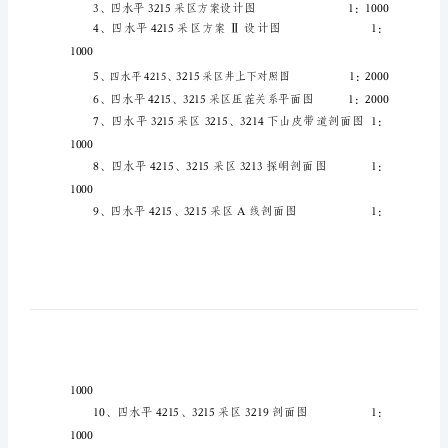
区
萍乡矿业集团公司：
设
计
说
特此报告
明
附件：
关
于
上
1000
报
《安
源