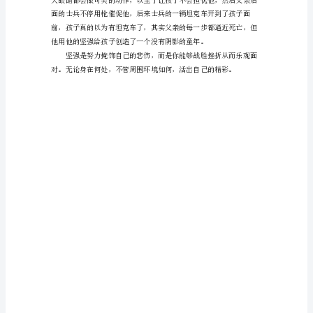
于
理
解
是我第一次见到父亲哭。
了
坚
强
作
打败。
文
在
学
习、
工