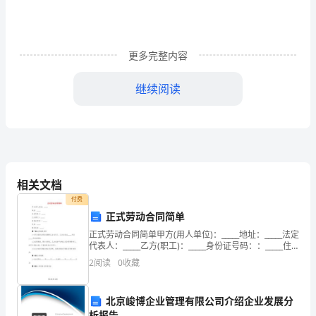
作、
生
活
更多完整内容
中，
继续阅读
大
家
或
多
相关文档
或
付费
正式劳动合同简单
少
正式劳动合同简单甲方(用人单位)：_____地址：_____法定
代表人：_____乙方(职工)：_____身份证号码：：_____住
都
址：_____联系电话：_____第一条 试用期及录用(一)甲方
2
阅读
0
收藏
依照
会
接
北京峻博企业管理有限公司介绍企业发展分
析报告