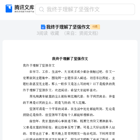
我
我终于理解了坚强作文
终
我终于理解了坚强作文
付费
于
3
阅读
收藏
（
来自
：
贤阅文档
）
理
解
了
坚
强
作
我终于理解了坚强作文
文