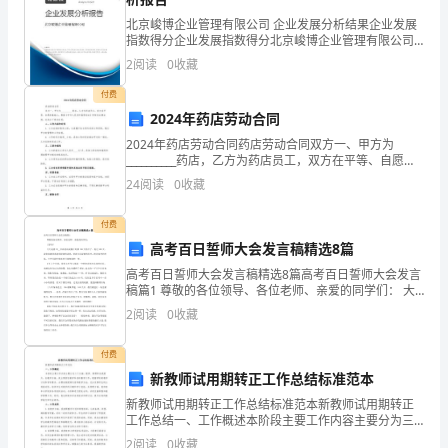
触
北京峻博企业管理有限公司 企业发展分析结果企业发展
指数得分企业发展指数得分北京峻博企业管理有限公司
过
综合得分说明：企业发展指数根据企业规模、企业创
2
阅读
0
收藏
新、企业风险、企业活力四个维度对企业发展情况进行
吧，
评价。
付费
作
2024年药店劳动合同
2024年药店劳动合同药店劳动合同双方一、甲方为
文
__________药店，乙方为药店员工，双方在平等、自愿的
基础上，根据《中华人民共和国劳动法》和相关法律法
一
24
阅读
0
收藏
规，达成以下劳动合同：二、工作内容和时间1.
定
付费
高考百日誓师大会发言稿精选8篇
要
高考百日誓师大会发言稿精选8篇高考百日誓师大会发言
做
稿篇1 尊敬的各位领导、各位老师、亲爱的同学们： 大
家好! 今天是离20__年高考决战倒计时第100天的日子。
2
阅读
0
收藏
到
再过100天，我们就将带着老
主
付费
新教师试用期转正工作总结标准范本
题
新教师试用期转正工作总结标准范本新教师试用期转正
工作总结一、工作概述本阶段主要工作内容主要分为三
集
个方面：教学、管理和自我提升。在教学方面，我主要
2
阅读
0
收藏