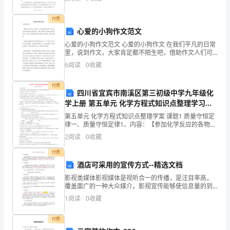
担任数学科目的教学工作，根据学校的教学计划和学科
中，
要求，合
付费
围
心爱的小狗作文范文
绕
心爱的小狗作文范文 心爱的小狗作文 在我们平凡的日常
里，说到作文，大家肯定都不陌生吧，借助作文人们可
同
以实现文化交流的目的。一篇什么样的作文才能称之为
6
阅读
0
收藏
优秀作文呢？下面是为大家收集的心爱的小狗作文，仅
一
付费
四川省宜宾市南溪区第三初级中学九年级化
主
学上册 第五单元 化学方程式知识点整理学习预
案 新人教版
题
第五单元 化学方程式知识点整理学案 课题1 质量守恒定
律一、质量守恒定律1、内容：【参加化学反应的各物质
作
的质量总和】，等于反应后【各生成物质】质量总和。
2
阅读
0
收藏
2、适用范围：【一切化学变化】，不能解释物理变化
深
付费
酒店可采用的宣传方式--精选文档
入
影视类媒体影视媒体是视听合一的传播，是注目率高，
覆盖面广的一种大众媒介。影视宣传能够使信息量的到
阐
达率达到最高，是快速提高产品知名度最适合的媒体。
1
阅读
0
收藏
除此之外，还有很多新兴的影视类媒介，如，楼宇电
述，
视、车载电
付费
切