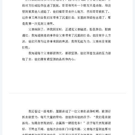
我
终
于
理
解
了
坚
强
作
文
我
终