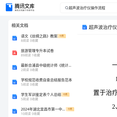
超
声
相关文档
超声波治疗仪
波
语文《丝绸之路》教案
付费
治
8
阅读
0
收藏
旅游管理专升本试卷
疗
89
阅读
1
收藏
仪
最新合浦县中级统计师《统计基础知识理论及相关知识》深度预测试卷完整版
2
阅读
0
收藏
操
学校规范收费自查总结报告范本
5
阅读
0
收藏
作
学生军训鉴定表个人总结
付费
流
5
阅读
0
收藏
2024年湖北宜昌市第一中学高二数学第一学期期末教学质量检测试题含解析
付费
程
10
阅读
0
收藏