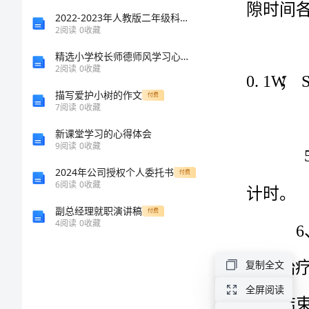
超
2022-2023年人教版二年级科学下册期中测试卷(必考题)
2
阅读
0
收藏
声
精选小学校长师德师风学习心得体会
波
2
阅读
0
收藏
治
描写爱护小树的作文
付费
7
阅读
0
收藏
疗
新课堂学习的心得体会
仪
9
阅读
0
收藏
的
2024年公司授权个人委托书
付费
操
6
阅读
0
收藏
作
副总经理就职演讲稿
付费
4
阅读
0
收藏
流
程
复制全文
一、
全屏阅读