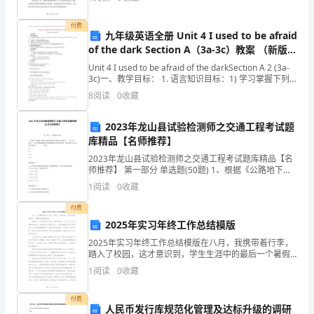
2.
在这门课程中取得的收获和展示出的个人工作成果。首
先，我通
人
付费
九年级英语全册 Unit 4 I used to be afraid
不
of the dark Section A（3a-3c）教案 （新版）
人教新目标版(1)
斯泰
Unit 4 I used to be afraid of the darkSection A 2 (3a-
能
3c)一、教学目标： 1. 语言知识目标：1) 学习掌握下列
词汇： background,
(二)妙语集锦
8
阅读
0
收藏
像
走
2023年龙山县试验检测师之交通工程考试题
库精品【名师推荐】
兽
2023年龙山县试验检测师之交通工程考试题库精品【名
师推荐】 第一部分 单选题(50题) 1、根据《公路地下通
那
信管道高密度聚乙烯硅芯塑料管》（JT/T496-2018），
1
阅读
0
收藏
硅芯管耐落锤冲击性能试验
样
付费
活
2025年实习年终工作总结模版
2025年实习年终工作总结模版在八月，我携带着行李，
着，
踏入了校园，这才意识到，学生生涯中的最后一个暑假
已经悄然结束。回顾过往十几年的学习与生活，我身边
应
1
阅读
0
收藏
的每一人、每一事、每一情都让我深思，我是否走在人
生的
该
付费
人民币发行库规范化管理及达标升级的调研