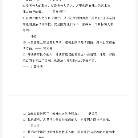
(一)名人名言
于
道
孟德斯鸠
德
的
作
文
刘备
素
材
一、
素
材
卑鄙的行为。——斯宾诺莎
链
接:
伟大的行动者。——罗曼?罗兰