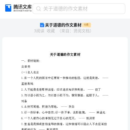
关
关于道德的作文素材
于
关于道德的作文素材
付费
道
3
阅读
收藏
（
来自
：
贤阅文档
）
德
的
作
文
素
材
一、素材链接:
言语类
关