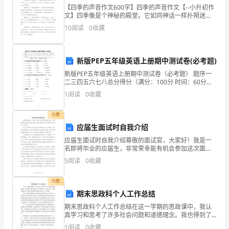
的
【四季的声音作文600字】四季的声音作文【--小升初作
枢
文】四季像是个神秘的殿堂。它如同神话一样扑朔迷
离。但只要我们细心的聆听，总会有多多少少的感悟。
10
阅读
0
收藏
四季的声音，阐述着一个个简简单单的生活道理。让我
纽，
们静
这
——鲁迅
新版PEP五年级英语上册期中测试卷(必考题)
就
新版PEP五年级英语上册期中测试卷（必考题） 题序一
二三四五六七八总分得分（满分：100分 时间：60分
是
钟）一、从下列每组单词中选出不同类的一项。（10
心不可有。——邹韬奋
1
阅读
0
收藏
分）1、（ ）A．write B
美
付费
德。
应届生面试时自我介绍
——
应届生面试时自我介绍尊敬的面试官，大家好！我是一
名即将毕业的应届生，非常荣幸能有机会参加这次面
试。我将在接下来的几分钟中向大家介绍一下我自己。
孟
5
阅读
0
收藏
首先，我是来自XX学校XX专业的学生。在大学期间，我
以致远。——诸葛亮
主修的
德
付费
期末思政科个人工作总结
斯
利特
期末思政科个人工作总结在这一学期的思政课中，我认
鸠
真学习和思考了许多社会问题和道德理念。我也得到了
成功完成个人工作的机会。在这篇文章中，我想谈谈我
1
阅读
0
收藏