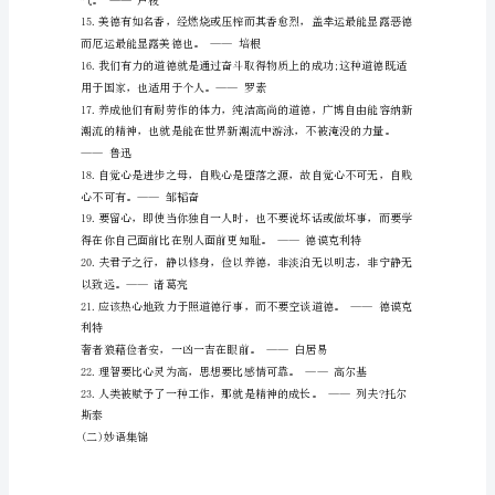
言
语
类
旁顾。
(一)
——邓肯
名
人
清洁的。——契诃夫
名
言
1.
——克雷洛夫
在
一
个
人