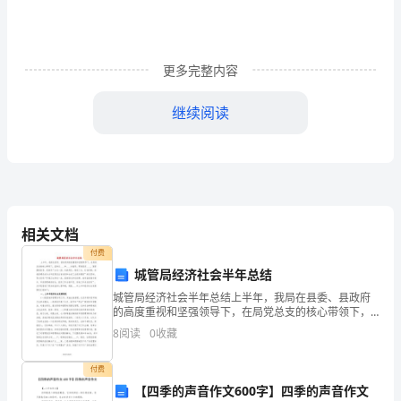
民
的
更多完整内容
国
继续阅读
家
中
还
——贝多芬
要
相关文档
有
付费
气。——卢梭
一
城管局经济社会半年总结
城管局经济社会半年总结上半年，我局在县委、县政府
种
的高度重视和坚强领导下，在局党总支的核心带领下，
坚持以____和____为指导，贯彻落实____，紧紧围绕县
而厄运最能显露美德也。——培根
8
阅读
0
收藏
推
委、县政府“主攻一园、决战两区，推进三化、打
动
付费
【四季的声音作文600字】四季的声音作文
用于国家，也适用于个人。——罗素