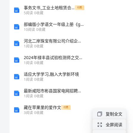
与
事务文书_工业土地租赁合同
付费
5
阅读
0
收藏
管
部编版小学语文一年级上册《gkh》教案精品
10
阅读
0
收藏
理
河北二岸珠宝有限公司介绍企业发展分析报告
1
阅读
0
收藏
交
2024年禄丰县试验检测师之交通工程考试题库带答案（满分必刷）
换
1
阅读
0
收藏
机
适应大学学习,融入大学新环境
进
1
阅读
0
收藏
行
最新咸阳市彬县国家电网招聘之机械动力类考试题库及参考答案【能力提升】
1
阅读
0
收藏
最
藏在苹果里的爱作文
付费
基
3
阅读
0
收藏
复制全文
本
全屏阅读