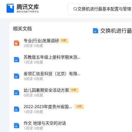
交
换
相关文档
交换机进行最
机
专业(行业)发展调研
付费
进
2
阅读
0
收藏
苏教版五年级上册科学期末测试卷及答案【典优】
行
1
阅读
0
收藏
最
金领汇信息科技（北京）有限公司介绍企业发展分析报告
3
阅读
0
收藏
基
幼儿园暑期安全活动方案
付费
0
阅读
0
收藏
本
2022-2023年度贵州省国家电网招聘之环化材料类题库检测试卷A卷附答案
付费
配
1
阅读
0
收藏
作文 地球与天空的对话
置
1
阅读
0
收藏