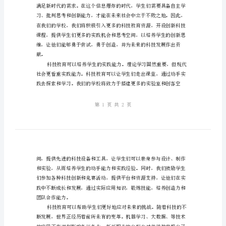
索
科
技
和新的起点。
教
育，
引
领
在时代的前沿，迎接未来的挑战。
转
型
升