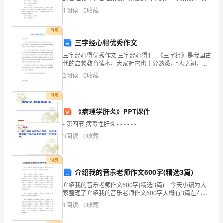
天我们在这里召开中和中心小学毕业班家长座谈会，首
1
阅读
0
收藏
同
先请我们的熊校长向大家介绍一下今天来参
学
付费
三字经心得优秀作文
们：
三字经心得优秀作文 三字经心得1 《三字经》是我国古
代的启蒙教育读本，大家对它也十分熟悉，“人之初，性
大
本善”，耳边仿佛回荡着几百年前，私塾里的学童正咿咿
2
阅读
0
收藏
呀呀的诵读声，我情不自禁地拿起书，有滋有味地看
家
付费
好！
《病理学肝炎》PPT课件
我
- 第四节 病毒性肝炎 - - - - - -
代
3
阅读
0
收藏
表
付费
学
介绍我的音乐老师作文600字(精选3篇)
介绍我的音乐老师作文600字(精选3篇) 今天小编为大
校
家整理了介绍我的音乐老师作文600字大概有3篇左右，
欢迎大家阅读，希望能帮助到大家。 篇一：介绍我的
1
阅读
0
收藏
向
音乐老师作文600字 我们的音乐老