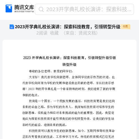
2023
2023开学典礼校长演讲：探索科技教育，引领转型升级
开
2023开学典礼校长演讲：探索科技教育，引领转型升级
付费
学
2
阅读
收藏
（
来自
：
贤阅文档
）
典
礼
校
长
演
讲：
探
尊敬的各位老师、亲