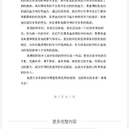
级
2023
开
学
献。
典
礼
校
长
演
讲：
探
更多完整内容
索