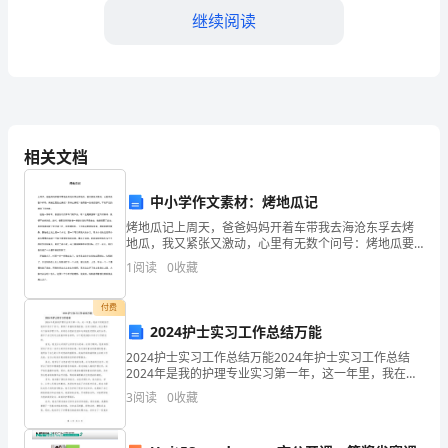
科
继续阅读
技
教
育，
引
相关文档
领
中小学作文素材：烤地瓜记
转
烤地瓜记上周天，爸爸妈妈开着车带我去海沧东孚去烤
团队合作能力。
地瓜，我又紧张又激动，心里有无数个问号：烤地瓜要
型
怎么烤的？用什么烤呢？我带着一连串的疑问，不知不
1
阅读
0
收藏
觉的就到了目的地。爸爸一停好车，我就急忙打开车门
跳下去，
升
付费
级
2024护士实习工作总结万能
2024护士实习工作总结万能2024年护士实习工作总结
引
2024年是我的护理专业实习第一年，这一年里，我在不
同的医疗机构中进行了实习，积累了丰富的实践经验。
3
阅读
0
收藏
领
在实习期间，我主要参与了临床护理工作，并通过与
转