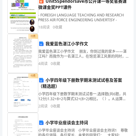
Unit5Spendorsave市公开课一等奖省赛课
型
微课金奖PPT课件
- FOREIGH LANGUAGE TEACHING AND RESEARCH
升
PRESS AIR FORCE ENGINEERING UNIVERTISY -
18
阅读
0
收藏
级
付费
尊
我爱蓝色湛江小学作文
敬
我爱蓝色湛江小学作文 朋友，你到过我的家乡——湛
江吗？而我作为一名湛江人，在饱览湛江风景的同时，
的
也无时无刻地为湛江的变化而自豪、快乐！ 听爷爷说
4
阅读
0
收藏
过，湛江过去是一个小镇，史册里没有记载，地图上亦
为科技创新和人才培养的高地。
各
付费
小学四年级下册数学期末测试试卷及答案
位
（精选题）
老
小学四年级下册数学期末测试试卷一.选择题(共6题，共
12分)1.32÷8÷2与算式32÷(8÷2)相比，（ ）。A.运算顺
师、
序和结果都相同 B.运算顺序不同，结果相同 C.运
2
阅读
0
收藏
亲
的社会人。
小学毕业座谈会主持词
爱
小学毕业座谈会主持词 小学毕业座谈会主持词1 尊敬
的
的各位领导、各位家长、亲爱的同学们： 大家好! 今
大家！