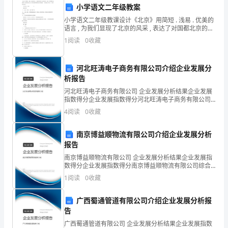
小学语文二年级教案
乡
小学语文二年级教课设计《北京》用简短 . 浅易 . 优美的
语言 , 为我们显现了北京的风采 , 表达了对国都北京的赞
镇
叹之情和热爱之情 . 有热爱祖国国都的意识和感情 . 一同
1
阅读
0
收藏
不足和问题。
看看小学语文二年级 ! 欢
中
学
河北旺涛电子商务有限公司介绍企业发展分
析报告
的
河北旺涛电子商务有限公司 企业发展分析结果企业发展
指数得分企业发展指数得分河北旺涛电子商务有限公司
实
综合得分说明：企业发展指数根据企业规模、企业创
4
阅读
0
收藏
新、企业风险、企业活力四个维度对企业发展情况进行
际
评价。
南京博益顺物流有限公司介绍企业发展分析
情
报告
家校社区的共同教育力量。
况
南京博益顺物流有限公司 企业发展分析结果企业发展指
数得分企业发展指数得分南京博益顺物流有限公司综合
为
得分说明：企业发展指数根据企业规模、企业创新、企
1
阅读
0
收藏
业风险、企业活力四个维度对企业发展情况进行评价。
该企
基
广西蜀通管道有限公司介绍企业发展分析报
础，
需要大家共同努力解决。
告
广西蜀通管道有限公司 企业发展分析结果企业发展指数