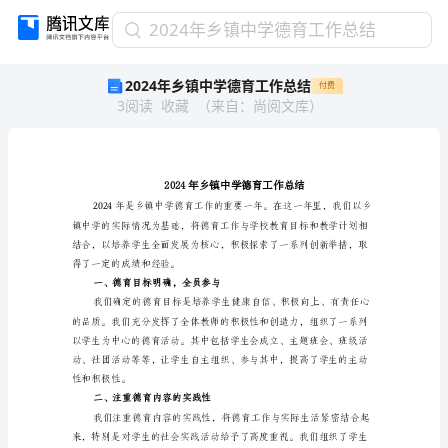
2024
2024年乡镇中学德育工作总结
年
2024年乡镇中学德育工作总结
付费
乡
3
阅读
收藏
（
来自
：
尚阅文库
）
镇
中
学
德
育
工
作