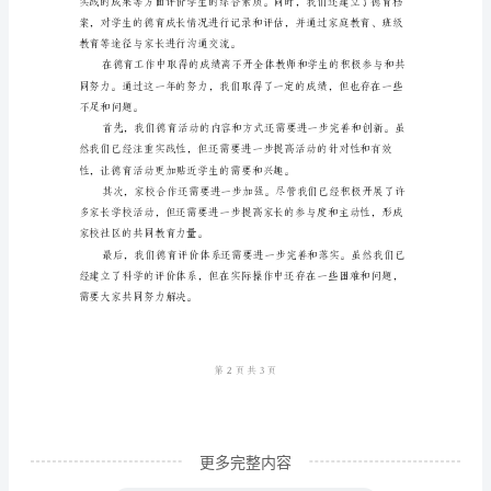
总
三、加强家校合作，形成合力
结
2024
年
是
乡
格局。
镇
中
学
德
育
工
更多完整内容
作