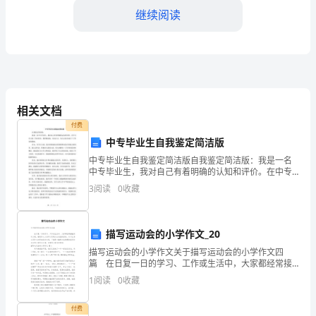
的
继续阅读
重
要
一
相关文档
年。
付费
在
中专毕业生自我鉴定简洁版
到榜样和引领。
这
中专毕业生自我鉴定简洁版自我鉴定简洁版：我是一名
五、建立评价体系，
中专毕业生，我对自己有着明确的认知和评价。在中专
学习的三年时间里，我积极进取，充实自己，为自己的
一
3
阅读
0
收藏
未来打下了坚实的基础。首先，在学习方面，我注重基
础知识的
年
描写运动会的小学作文_20
里，
描写运动会的小学作文关于描写运动会的小学作文四
我
篇 在日复一日的学习、工作或生活中，大家都经常接
触到作文吧，借助作文人们可以实现文化交流的目的。
1
阅读
0
收藏
们
为了让您在写作文时更加简单方便，下面是小编帮大家
整理
教育等途径与家长进行沟通交流。
以
付费