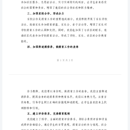
总
得了一定的成绩和经验。
结
一、德育目标明确，全员参与
2024
年
乡
镇
中
性和积极性。
学
二、注重德育内容的实践性
德
育
工
作