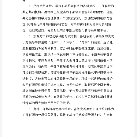
地
(市)、
县
(市、
落实。
区)
党
委，
省
委
各
部、
委、
办，