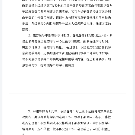
干
部
教
育
培
训
工
作
制
度
各