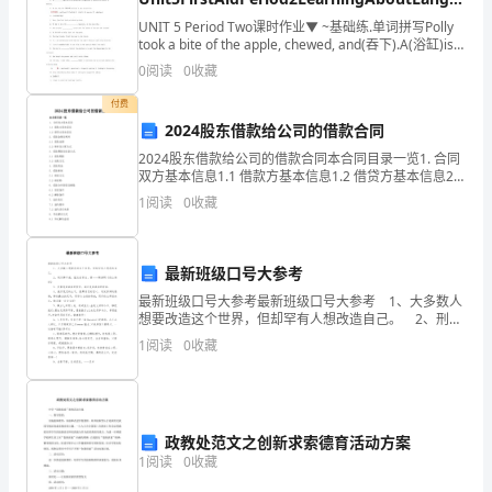
委)，
课时作业新人教版选择性必修第二册
UNIT 5 Period Two课时作业▼ ~基础练.单词拼写Polly
took a bite of the apple, chewed, and(吞下).A(浴缸)is a
各
long, us
0
阅读
0
收藏
人
付费
民
2024股东借款给公司的借款合同
2024股东借款给公司的借款合同本合同目录一览1. 合同
团
双方基本信息1.1 借款方基本信息1.2 借贷方基本信息2.
借款金额及利率2.1 借款金额2.2 利率及计算方式3. 借款
体
1
阅读
0
收藏
期限及还款方式3.1
党
最新班级口号大参考
组，
最新班级口号大参考最新班级口号大参考 1、大多数人
各
想要改造这个世界，但却罕有人想改造自己。 2、刑天
舞干戚，猛志故常在。晋——陶渊明《读山海经》 3、
1
阅读
0
收藏
大
贪婪是最真实的贫穷，满足是最真实的财富
学
党
政教处范文之创新求索德育活动方案
1
阅读
0
收藏
委：