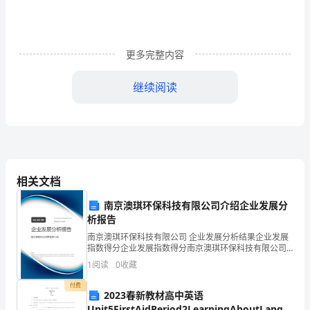
省
直
各
更多完整内容
委、
继续阅读
办、
厅、
局、
总
相关文档
公
南京澳琪环保科技有限公司介绍企业发展分
务。
司
析报告
南京澳琪环保科技有限公司 企业发展分析结果企业发展
党
指数得分企业发展指数得分南京澳琪环保科技有限公司
综合得分说明：企业发展指数根据企业规模、企业创
1
阅读
0
收藏
组
新、企业风险、企业活力四个维度对企业发展情况进行
评价。
付费
(党
2023春新教材高中英语
Unit5FirstAidPeriod2LearningAboutLanguage