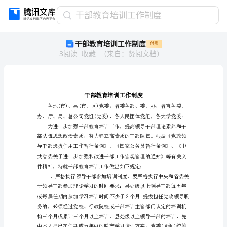
干
干部教育培训工作制度
部
干部教育培训工作制度
付费
教
3
阅读
收藏
（
来自
：
贤阅文档
）
育
培
训
工
作
制
度