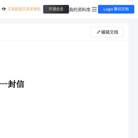
立享超值文库资源包
我的资料库
开通会员
Login 腾讯文档
编辑文档