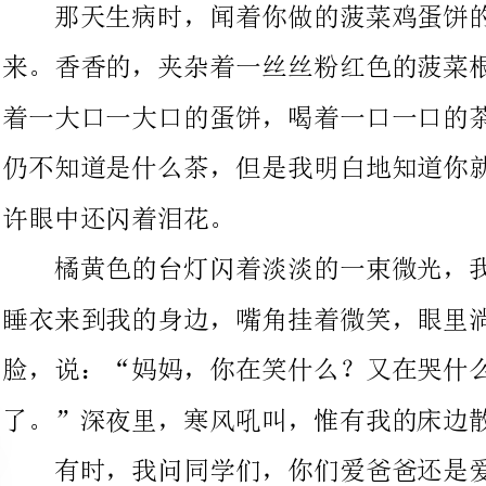
仍不知道是什么茶，但是我明白地知道你就在我身边微微地笑，也
许眼中还闪着泪花。
橘黄色的台灯闪着淡淡的一束微光，我梦中的你穿着粉红色的
睡衣来到我的身边，嘴角挂着微笑，眼里淌出泪珠。我捧起你的
脸，说：“妈妈，你在笑什么？又在哭什么？你的宝贝就要好起来
了。”深夜里，寒风吼叫，惟有我的床边散发着温暖的光芒。
有时，我问同学们，你们爱爸爸还是爱妈妈？他们有的说爱爸
爸，也有的说爱妈妈。我，当然更多地爱你，我的妈妈。
他们有人把妈妈叫做古老的“娘”，我就不，我的妈妈可是时
尚年轻、充满活力的“姐姐妈妈”。妈妈，还记得我们的机密吗？
最最机密的那一个。当时，我对你说，我在班中再也找不到一个能
读懂我，能与我有难同当、有福同享的好朋友了。你沉默了片刻，