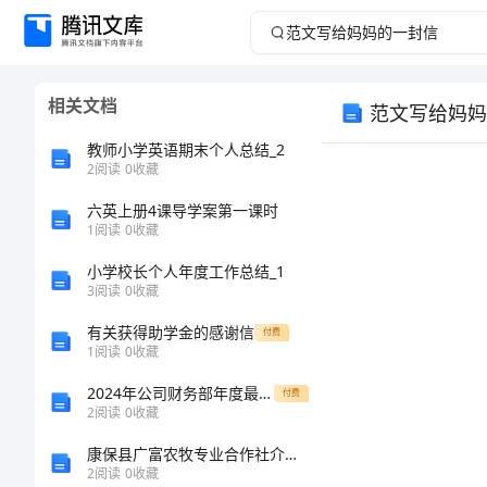
范
文
相关文档
范文写给妈妈
写
教师小学英语期末个人总结_2
给
2
阅读
0
收藏
六英上册4课导学案第一课时
妈
1
阅读
0
收藏
妈
小学校长个人年度工作总结_1
3
阅读
0
收藏
的
有关获得助学金的感谢信
付费
1
阅读
0
收藏
一
2024年公司财务部年度最新工作总结
付费
封
2
阅读
0
收藏
康保县广富农牧专业合作社介绍企业发展分析报告
信
2
阅读
0
收藏