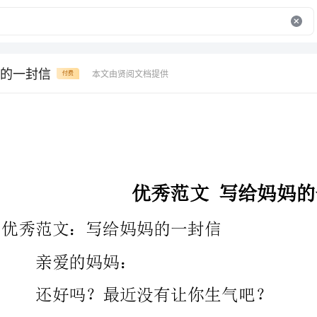
的一封信
本文由贤阅文档提供
付费
优秀范文写给妈妈的一封信
优秀范文：写给妈妈的一封信
亲爱的妈妈：
还好吗？最近没有让你生气吧？
那天生病时，闻着你做的菠菜鸡蛋饼的香气，马上就饿了起
来。香香的，夹杂着一丝丝粉红色的菠菜根的甜味。闭着眼睛，吃
着一大口一大口的蛋饼，喝着一口一口的茶，虽然那么多口流下肚