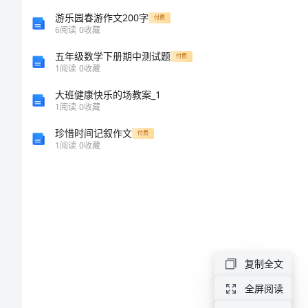
优
游乐园春游作文200字
付费
6
阅读
0
收藏
秀
五年级数学下册期中测试题
付费
范
1
阅读
0
收藏
文
大班健康快乐的场教案_1
1
阅读
0
收藏
写
珍惜时间记叙作文
付费
给
1
阅读
0
收藏
妈
妈
的
一
封
复制全文
信
全屏阅读