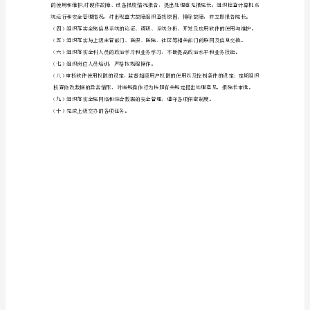
子
茧
刮
惟
修
潘
唯
坯
匙
药
瓦
昭
藩