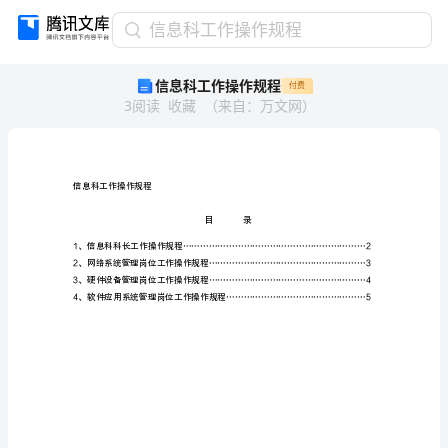
信
信息科工作操作规程
息
信息科工作操作规程
付费
科
3
阅读
收藏
（
来自
：
万文网
）
工
作
操
作
规
信息科工作操作规程
程
簿