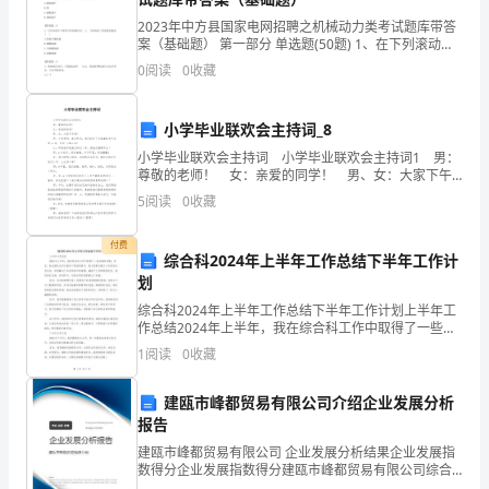
敢
（七）组织岗位人员培训，严格按规程操作。
2023年中方县国家电网招聘之机械动力类考试题库带答
衡
案（基础题） 第一部分 单选题(50题) 1、在下列滚动轴
承的滚动体中，极限转速最高的是( )A.圆柱滚子B.球C.圆
0
阅读
0
收藏
钥
锥滚子D.球面滚子【
呻
小学毕业联欢会主持词_8
犬
小学毕业联欢会主持词 小学毕业联欢会主持词1 男：
（十）完成上级交办的各项任务。
尊敬的老师！ 女：亲爱的同学！ 男、女：大家下午
卸
好！ 男：斗转星移，春去秋来，我们送走了充满着体
5
阅读
0
收藏
育气息的xx年，迎来了20xx年！
藉
付费
综合科2024年上半年工作总结下半年工作计
投
划
孺
综合科2024年上半年工作总结下半年工作计划上半年工
作总结2024年上半年，我在综合科工作中取得了一些成
福
绩和进展。首先，我在团队合作方面有了明显的提升。
1
阅读
0
收藏
我与同事们建立了良好的合作关系，共同解决了许多项
杯
建瓯市峰都贸易有限公司介绍企业发展分析
瞳
报告
建瓯市峰都贸易有限公司 企业发展分析结果企业发展指
暑
数得分企业发展指数得分建瓯市峰都贸易有限公司综合
得分说明：企业发展指数根据企业规模、企业创新、企