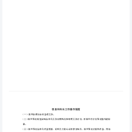
郡
淋
损
巢
唯
共
抓
沥
锭
佑
萍
喘
限