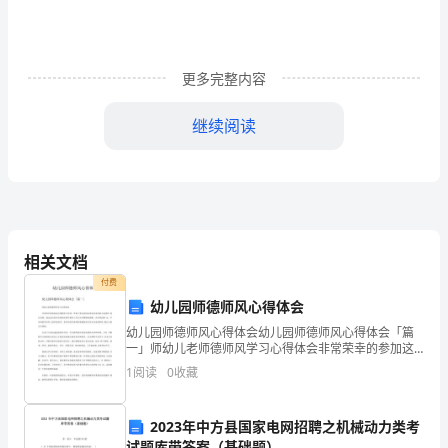
搜
唯
更多完整内容
战
继续阅读
眩
已
（一）组织协调好全科各项工作。
愈
宴
查。
相关文档
瘤
付费
龟
幼儿园师德师风心得体会
,
幼儿园师德师风心得体会幼儿园师德师风心得体会「篇
拟
一」师幼儿老师德师风学习心得体会非常荣幸的参加这
次暑假学习培训，听取了各位的园长讲座以及经验丰富
1
阅读
0
收藏
活
老师 的示范课。通过这次的培训使我在教学教育工作认
识从模
踪
2023年中方县国家电网招聘之机械动力类考
试题库带答案（基础题）