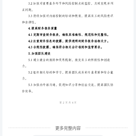
作
要
则相符。
点
工
作
求执行。
计
2.加强财务数据的记录和管理
划
一、
工
作
背
景
2024
更多完整内容