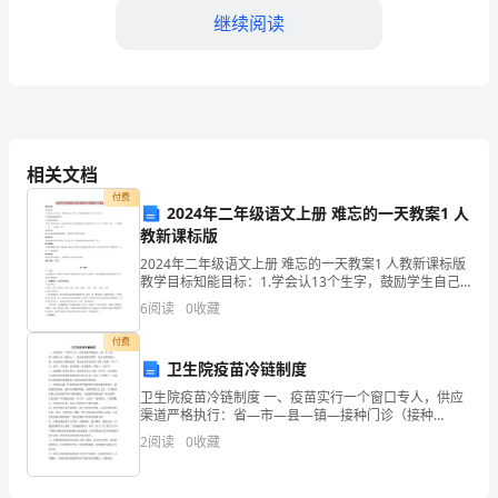
年
继续阅读
是
公
司
率。
发
相关文档
展
付费
2024年二年级语文上册 难忘的一天教案1 人
教新课标版
性。
的
2024年二年级语文上册 难忘的一天教案1 人教新课标版
重
3.加强内部控制
教学目标知能目标：1.学会认13个生字，鼓励学生自己
学写，不作硬性要求；会写10个生字。2.能流利地朗读
6
阅读
0
收藏
要
课文。3.基本功训练点：了解、积累形容词
付费
一
任。
卫生院疫苗冷链制度
年，
卫生院疫苗冷链制度 一、疫苗实行一个窗口专人，供应
渠道严格执行：省—市—县—镇—接种门诊（接种
为
点）。健全疫苗领发保管，建立疫苗领发台帐，疫苗的
2
阅读
0
收藏
出入账物相符，登记必须有疫苗的'名称、数量、生产厂
正问题。
名、批号
了