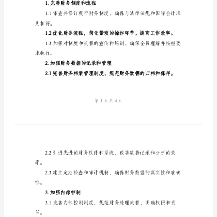
工
作
计
划是必要的。
划
二、核心目标
2024
1.提高财务数据质
年
会
计
管
三、具体工作要点
理
1.完善财务制度和流程
工