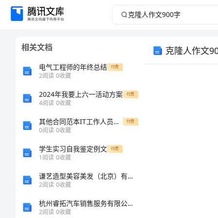
克
隆
相关文档
克隆人作文90
人
电气工程师的年终总结
付费
作
2
阅读
0
收藏
2024年我要上六一活动方案
文
付费
4
阅读
0
收藏
900
其他合同范本IT工作人员辞职申请书范本
付费
0
阅读
0
收藏
字
学生实习自我鉴定例文
付费
1
阅读
0
收藏
克
谦艺造型美容美发（北京）有限公司介绍企业发展分析报告
隆
2
阅读
0
收藏
人
杭州睿拓汽车销售服务有限公司介绍企业发展分析报告
作
2
阅读
0
收藏