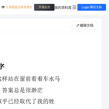
立享超值文库资源包
我的资料库
开通会员
Login 腾讯文档
编辑文档