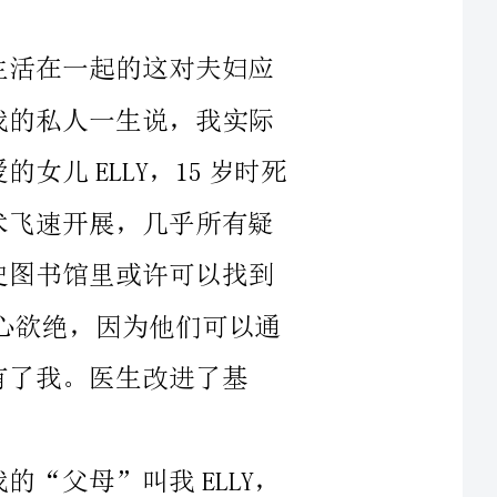
ELLY，15岁时死
以通
Y，
可以结束这演戏一般的
么要