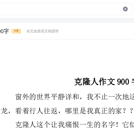
0字
本文由贤阅文档提供
付费
克隆人作文900字
窗外的世界平静详和，我不止一次地这样站在窗前看着车水马
龙，看着行人往返，哪里是我真正的家？？答案总是很渺茫
克隆人这个让我痛恨一生的名字！它似乎已经取代了我的姓
名，它足以把我和其他所有人分隔开来！
我一直不太清楚父母的事。现在和我生活在一起的这对夫妇应
该就是我的所谓父母吧！不过，我曾经听我的私人一生说，我实际