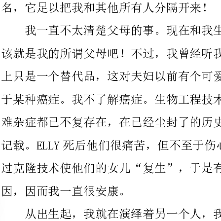
上只是一个替代品，这对夫妇以前有个可爱的女儿
于某种癌症。我不了解癌症。生物工程技术飞速开展，几乎所有疑
难杂症都已不复存在，在已经尘封了的历史图书馆里或许可以找到
记载。ELLY死后他们很痛苦，但不至于伤心欲绝，因为他们可
过克隆技术使他们的女儿“复生”，于是有了我。医生改进了基
因，因而我一直很安康。
从出生起，我就在演绎着另一个人，我的“父母”叫我ELL
送我去ELLY念过的小学、中学，甚至还要求我考上ELLY梦想去读
但未能如愿的大学。原本我以为15岁时我就
生活，可也成为泡影。我的思想有别于ELLY，可我的生活为什
和一个已经死去多年的女孩一模一样？？私人医生的那句话时常会
提醒我：“你实际上是一个替代品……”“替代品”！这深深刺通