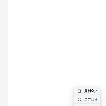
文
900
字
窗
外
的
世
界
平
静
复制全文
详
全屏阅读
和，