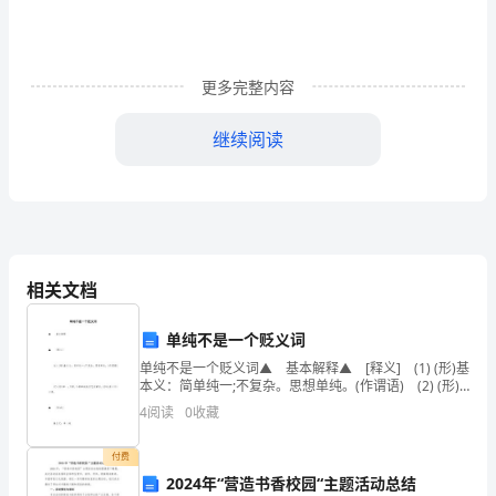
条：
社
更多完整内容
会
保
继续阅读
险
稽核的要求
．：
2
经
办
机
相关文档
．：①②
3
构
单纯不是一个贬义词
受
．需要准
的料
：
4
备资
单纯不是一个贬义词▲ 基本解释▲ [释义] (1) (形)基
本义：简单纯一;不复杂。思想单纯。(作谓语) (2) (形)
劳
单一;只顾。不要单纯追求吃好穿好。(作状语)〈外〉日
4
阅读
0
收藏
动
付费
保
2024年“营造书香校园“主题活动总结