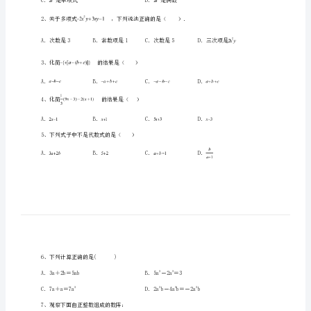
国
语
学
校
数
一、单选题（10小题，每小题2分，共计20分）
学
1、下列说法不正确的是()
七
年
级