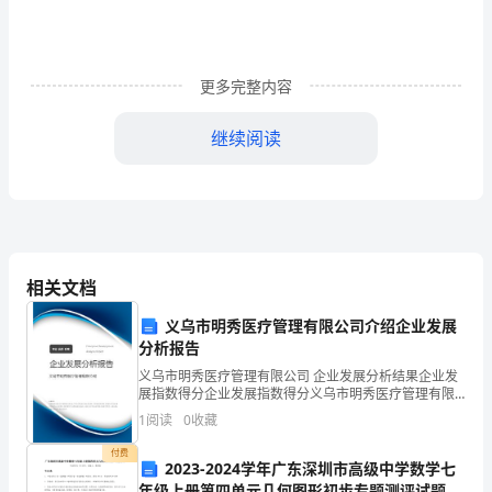
试
试
更多完整内容
卷
继续阅读
（解
6、下列计算正确的是()
析
版
相关文档
含
7、观察下面由正整数组成的数阵：
义乌市明秀医疗管理有限公司介绍企业发展
分析报告
答
义乌市明秀医疗管理有限公司 企业发展分析结果企业发
展指数得分企业发展指数得分义乌市明秀医疗管理有限
案）
公司综合得分说明：企业发展指数根据企业规模、企业
1
阅读
0
收藏
创新、企业风险、企业活力四个维度对企业发展情况进
行评
山
付费
2023-2024学年广东深圳市高级中学数学七
年级上册第四单元几何图形初步专题测评试题