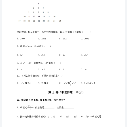
上
册
整
3、化简的结果是（）
式
的
4、化简的结果是（）
加
减
5、下列式子中不是代数式的是（）
达
标
测