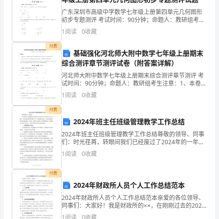
西
广东深圳市高级中学数学七年级上册第四单元几何图形
太
初步专题测评 考试时间：90分钟；命题人：教研组考生
注意：1、本卷分第I卷（选择题）和第Ⅱ卷（非选择题）
1
阅读
0
收藏
原
两部分，满分100分，考试时间90分钟2、答卷前
付费
市
基础强化河北师大附中数学七年级上册期末
综合测评章节测评试卷（附答案详解）
外
8、计算的结果为（）
河北师大附中数学七年级上册期末综合测评章节测评 考
试时间：90分钟；命题人：教研组考生注意：1、本卷分
国
第I卷（选择题）和第Ⅱ卷（非选择题）两部分，满分100
1
阅读
0
收藏
分，考试时间90分钟2、答卷前，考生务必用0
语
付费
学
2024年班主任班级管理教学工作总结
9、当x=﹣1时，代数式3x+1的值是（）
2024年班主任班级管理教学工作总结尊敬的领导、同事
校
们：时光荏苒，转眼间我们已经度过了2024年的一年班
主任工作，回顾这一年来的班级管理和教学工作，我深
1
阅读
0
收藏
数
感责任重大，同时也感到很满足和有成就感。在这里，
10、下列各组中的两项，不是同类项的是（）
学
付费
2024年财政所人员个人工作总结范本
七
2024年财政所人员个人工作总结范本亲爱的各位领导、
同事们：大家好！我是财政所的××，在刚刚过去的2024
年
年里，我有幸能够参与到财政所的工作中，并取得了一
1
阅读
0
收藏