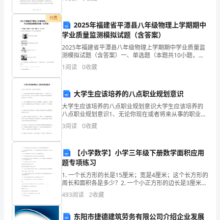
些阶段性的成果和进步。在这里，我愿意总结我一年
级
付费
上
2025年福建省平潭县八年级物理上学期期中
二、填空题（10小题，每小题3分，共计30分）
学业质量监测模拟试题（含答案）
册
2025年福建省平潭县八年级物理上学期期中学业质量监
测模拟试题（含答案）一、单选题（本题共10小题，每
整
题3分，共30分）1、如图所示的四种现象中，属于光的
1
阅读
0
收藏
反射现象的是A．杯子在桌面上形成影子B．筷子好
式
的
大学生应该培养的八点职业规划意识
大学生应该培养的八点职业规划意识大学生应该培养的
加
八点职业规划意识1、无论你现在或者将来从事的职业是
什么，对负责这一点切切不可以忘记。所以在大学里你
减
3
阅读
0
收藏
一定要对平时的事情用于承担责任，恪守职责。2、
达
【小学数学】小学三年级下册数学面积应用
标
题专项练习
1. 一个长方形的长是15厘米；宽是4厘米；这个长方形的
测
周长和面积各是多少？2. 一个小正方形的边长是3厘米；
一个大正方形的边长是小正方形边长的4倍；大正方形的
试
493
阅读
2
收藏
面积是多少？3. 一根３６米的绳子围成一
考
东阳市捷德建筑劳务有限公司介绍企业发展