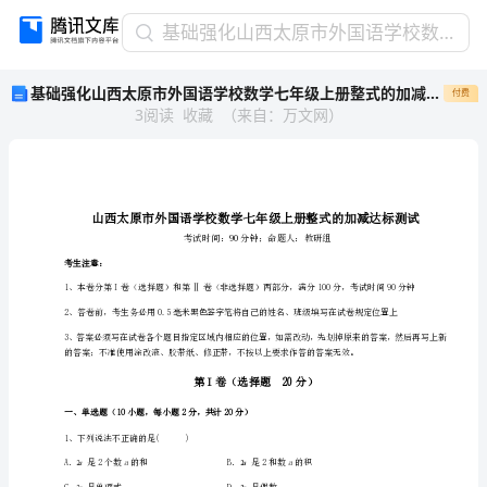
基
基础强化山西太原市外国语学校数学七年级上册整式的加减达标测试试卷（解析版含答案）
础
基础强化山西太原市外国语学校数学七年级上册整式的加减达标测试试卷（解析版含答案）
付费
强
3
阅读
收藏
（
来自
：
万文网
）
化
山
西
太
原
市
外
考生注意：