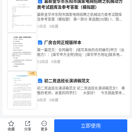
最新金华市东阳市国家电网招聘之机械动力
我
类考试题库及参考答案（模拟题）
在
最新金华市东阳市国家电网招聘之机械动力类考试题库
及参考答案（模拟题） 第一部分 单选题(50题) 1、钳工
知
錾子淬火一般用乙炔焰加热到暗樱桃红颜色，温度为(
1
阅读
0
收藏
)。A.550℃-580℃B.65
复习和回顾。
识
厂房合同正规版样本
的
【坚持努力】
第一篇范文：合同编号：[填写具体的合同编号]甲方（出
租方）：[填写甲方全称]地址：[填写甲方地址]联系电
海
话：[填写甲方联系电话]乙方（承租方）：[填写乙方全
53
阅读
0
收藏
称]地址：[填写乙方地址]联系电话：[填写
洋
付费
中
初二竞选班长演讲稿范文
颇
初二竞选班长演讲稿范文 初二竞选班长演讲稿范文1 尊
敬的老师，亲爱的同学们： 大家好！ 今天我能荣幸
有
地站在讲台上竞选这个班的元首班长，感到非常的自
4
阅读
0
收藏
豪，当然，这也少不了同学们的支持与老师的关心和鼓
所
的进步。
获。
立即使用
【成果回顾】
总
收藏
分享
更多