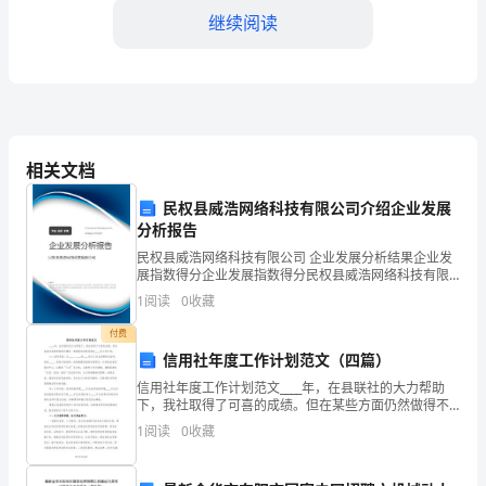
过
继续阅读
去
了，
回
首
相关文档
这
民权县威浩网络科技有限公司介绍企业发展
分析报告
一
民权县威浩网络科技有限公司 企业发展分析结果企业发
年
展指数得分企业发展指数得分民权县威浩网络科技有限
公司综合得分说明：企业发展指数根据企业规模、企业
1
阅读
0
收藏
的
创新、企业风险、企业活力四个维度对企业发展情况进
行评
付费
学
【高效整理】
信用社年度工作计划范文（四篇）
习
信用社年度工作计划范文____年，在县联社的大力帮助
下，我社取得了可喜的成绩。但在某些方面仍然做得不
过
够好，现根据实际情况制定____年工作计划。一、指导思
1
阅读
0
收藏
想：以____、____和____经济工作会议
程，