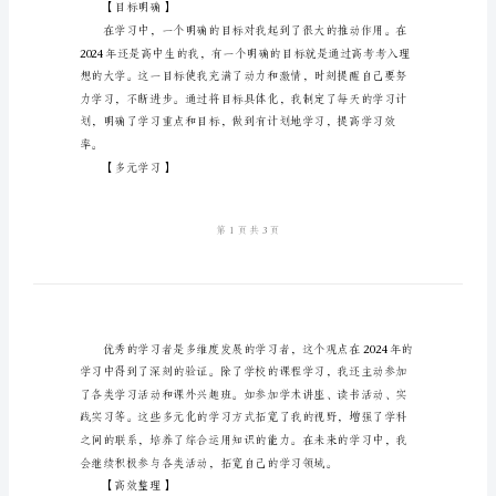
版
本
范
【积极主动】
文
2024
年
学
习
心
果。
得
【目标明确】
体