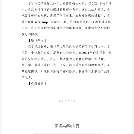
会
标
准
版
本
范
率。
文
【多元学习】
【前
言】
2024
年
已
经
更多完整内容