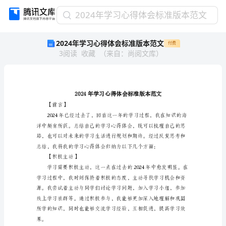
2024
2024年学习心得体会标准版本范文
年
2024年学习心得体会标准版本范文
付费
学
3
阅读
收藏
（
来自
：
尚阅文库
）
习
心
得
体
会
标
【前言】
准