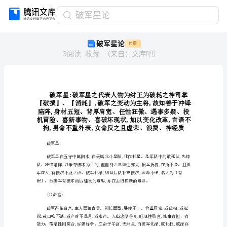
破
破军星论
军
破军星论
付费
星
3
阅读
收藏
（
来自
：
文库吧
）
论
破
军
星:
破
军
星
之
代