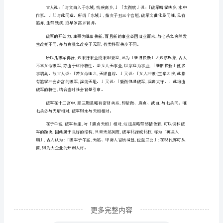
掌
『破
损』、
『消
耗』,
破
罗、火星、铃星同度,孤独浮荡。
军
之
变
动
为
主
将,
更多完整内容