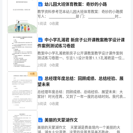
幼儿园大班体育教案：奇妙的小路
厚
教学资料参考范本幼儿园大班体育教案：奇妙的小路撰
肩
写人： __________________部 门： __________________时
间： __________________1 / 3教学目
1
阅读
0
收藏
宽、
任
中小学孔湘君 新房子公开课教案教学设计课
件案例测试练习卷题
性
教案中小学孔湘君新房子公开课教案教学设计课件案例
狂
测试练习卷题一、引言1.1设计背景1.1.1孔湘君是一位著
名的儿童文学作家，她的作品深受中小学生喜爱。1.1.2
2
阅读
0
收藏
傲、
为了让中小学生更好地理解孔湘君的作品，
破军的特性,结合当时社会背景引申。
付费
遇
总经理年度总结：回顾成绩、总结经验、展
望未来
事
总经理年度总结：回顾成绩、总结经验、展望未来：大
七杀必与天府相对,破军则永与天相相对。
家好！时光荏苒，又到了一年一度的总结时刻。我代表
多
公司向大家致以最真诚的问候和感谢。过去的一年，全
3
阅读
0
收藏
公司在大家的共同努力下，取得了良好的成绩，这与大
疑、
家勤奋工
投
美丽的天蒙湖作文
美丽的天蒙湖作文 天蒙湖是费县境内一个美丽的大
机
湖，湖水十分清澈，这里的风景真是美不胜收。 每当