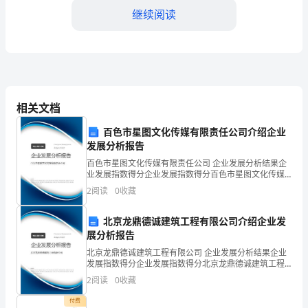
故
继续阅读
知
善
于
冲
相关文档
锋
百色市星图文化传媒有限责任公司介绍企业
发展分析报告
陷
服等情。
百色市星图文化传媒有限责任公司 企业发展分析结果企
阵,
业发展指数得分企业发展指数得分百色市星图文化传媒
有限责任公司综合得分说明：企业发展指数根据企业规
2
阅读
0
收藏
模、企业创新、企业风险、企业活力四个维度对企业发
身
展情
北京龙鼎德诚建筑工程有限公司介绍企业发
材
契之故。
展分析报告
五
北京龙鼎德诚建筑工程有限公司 企业发展分析结果企业
发展指数得分企业发展指数得分北京龙鼎德诚建筑工程
短、
有限公司综合得分说明：企业发展指数根据企业规模、
2
阅读
0
收藏
企业创新、企业风险、企业活力四个维度对企业发展情
背
况进
煞并,生带残疾,或早岁离乡背井。
付费