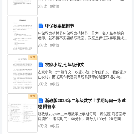
我徘徊在那美丽的天蒙湖，都会情不自禁地喊：“天蒙
商,则为大企业的开创人材。
冒
0
阅读
0
收藏
湖，你真是人间仙境啊！” 天蒙湖是优雅的。天蒙
险、
环保教案植树节
喜
环保教案植树节环保教案植树节 作为一名无私奉献的
新
老师，就不得不需要编写教案，教案是保证教学取得成
功、提高教学质量的基本条件。那么什么样的教案才是
3
阅读
0
收藏
好的呢？下面是小编为大家整理的环保教案植树节，仅
事
供
付费
物、
农家小院_七年级作文
喜
农家小院_七年级作文 农家小院_七年级作文 我的家乡
在农村，而尤其令我喜爱且魂系梦牵的是那红墙小院。
破
且不提农村那古朴的小桥流水，也不提那引人入胜的青
3
阅读
0
收藏
松苍柏，也不提那黑油油的广阔的土地，以及常见的
坏
付费
浙教版2024年二年级数学上学期每周一练试
现
题 附答案
状,
浙教版2024年二年级数学上学期每周一练试题 附答案考
试须知： 考试时间：60分钟，满分为100分（含卷面分2
加
分）。 请首先按要求在试卷的指定位置填写您的姓名、
4
阅读
0
收藏
班级、学号。不要在试卷上乱写乱画，
以