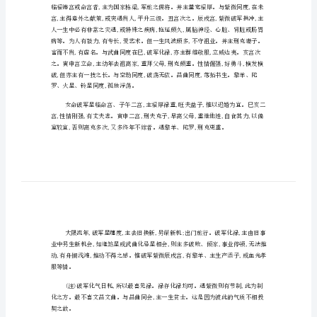
表
人
破军星
物
为
纣
王
为
破
(1)命宫:
耗
之
神
司