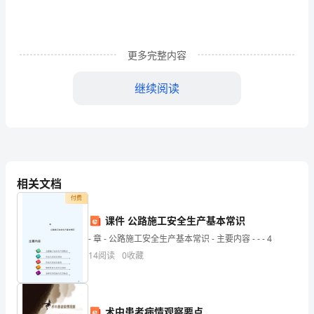
色
的
更多完整内容
相
关
继续阅读
作
文
导
相关文档
付费
语：
课件 公路施工安全生产基本常识
夜
璀璨无比。
- 章 - 公路施工安全生产基本常识 - 主要内容 - - - 4
幕
14
阅读
0
收藏
降
临，
术中患者病情观察要点