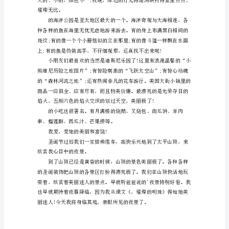
景
色
的
相
关
作
文
灭绝的动物化石。
描
写
的
色啊!
迷
人
景