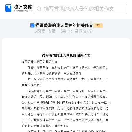
描
描写香港的迷人景色的相关作文
写
描写香港的迷人景色的相关作文
付费
香
5
阅读
收藏
（
来自
：
贤阅文档
）
港
的
迷
人
景
色
描写的迷人景色的相关作文
的