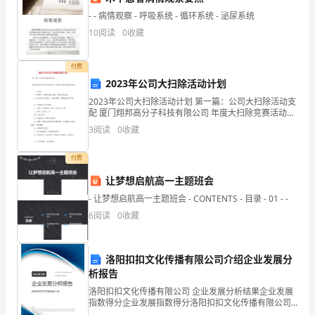
立
- - 病情观察 - 呼吸系统 - 循环系统 - 泌尿系统
10
阅读
0
收藏
刻
亮
付费
2023年公司大扫除活动计划
起
2023年公司大扫除活动计划 第一篇：公司大扫除活动支
来
配 厦门翔邦高分子科技有限公司 年度大扫除竞赛活动支
配 一、目的： 1、贯彻5S“定期开展大扫除〞各项决议活
3
阅读
0
收藏
了，
动。
真
付费
让梦想启航高一主题班会
不
- 让梦想启航高一主题班会 - CONTENTS - 目录 - 01 - -
串、榴莲酥、西瓜汁、芒果捞等。
愧
6
阅读
0
收藏
我爱，爱她的美丽和富饶!
是
东
洛阳扣扣文化传播有限公司介绍企业发展分
析报告
欣赏我心目中的夜景。
方
洛阳扣扣文化传播有限公司 企业发展分析结果企业发展
指数得分企业发展指数得分洛阳扣扣文化传播有限公司
一
综合得分说明：企业发展指数根据企业规模、企业创