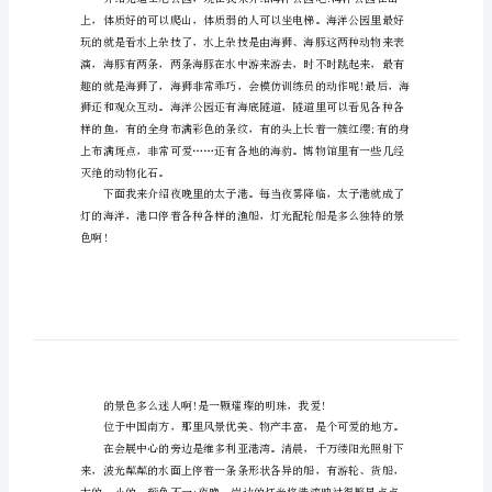
相
关
面我来介绍吧!
作
文
描
写
香
港
始时慢，后面越来越快，非常好玩。
的
迷
人