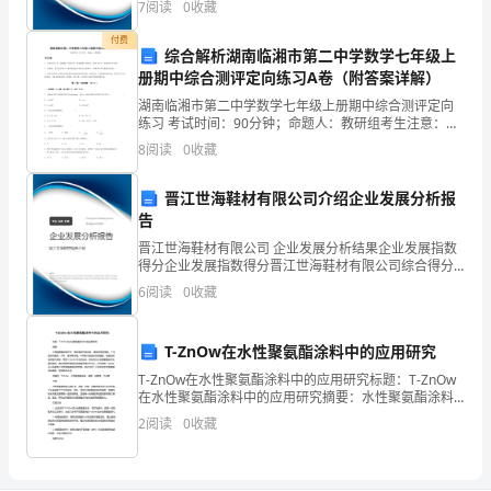
7
阅读
0
收藏
新、企业风险、企业活力四个维度对企业发展情况进行
颗
评价。
付费
综合解析湖南临湘市第二中学数学七年级上
璀
册期中综合测评定向练习A卷（附答案详解）
璨
湖南临湘市第二中学数学七年级上册期中综合测评定向
练习 考试时间：90分钟；命题人：教研组考生注意：
无
1、本卷分第I卷（选择题）和第Ⅱ卷（非选择题）两部
8
阅读
0
收藏
分，满分100分，考试时间90分钟2、答卷前，考生务
比
晋江世海鞋材有限公司介绍企业发展分析报
的
告
晋江世海鞋材有限公司 企业发展分析结果企业发展指数
明
得分企业发展指数得分晋江世海鞋材有限公司综合得分
说明：企业发展指数根据企业规模、企业创新、企业风
6
阅读
0
收藏
珠。
险、企业活力四个维度对企业发展情况进行评价。该企
业的
以
T-ZnOw在水性聚氨酯涂料中的应用研究
下
T-ZnOw在水性聚氨酯涂料中的应用研究标题：T-ZnOw
在水性聚氨酯涂料中的应用研究摘要：水性聚氨酯涂料
是
作为一种环境友好型涂料，具有优异的性能，广泛应用
2
阅读
0
收藏
于建筑、汽车、家具等领域。本研究以提高涂料的硬
精