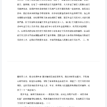
之
娆
花
分
外
妖
娆
走
出
馆
门,
走