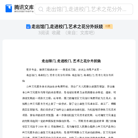
走
走出馆门,走进校门,艺术之花分外妖娆
出
走出馆门,走进校门,艺术之花分外妖娆
付费
馆
3
阅读
收藏
（
来自
：
文库吧
）
门,
走
进
校
门,
艺
术