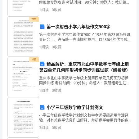
解现象专题攻克 考试时间：90分钟；命题人：教研组考
出
生注意：1、本卷分第I卷（选择题）和第Ⅱ卷（非选择
1
阅读
0
收藏
题）两部分，满分100分，考试时间90分钟2、答卷
馆
付费
门,
第一次射击小学六年级作文900字
第一次射击小学六年级作文900字 1986年第23届洛杉矶
走
奥运会上，许海峰一声清脆的枪声，以586环的优异成绩
为中国射下了奥运会历史上的第一枚金牌，由此揭开了
进
1
阅读
0
收藏
中国奥运史上的新篇章。从此，喜爱射击运
校
付费
精品解析：重庆市北山中学数学七年级上册
门,
第四单元几何图形初步同步训练试题（解析版）
重庆市北山中学数学七年级上册第四单元几何图形初步
艺
同步训练 考试时间：90分钟；命题人：教研组考生注
意：1、本卷分第I卷（选择题）和第Ⅱ卷（非选择题）两
术
1
阅读
0
收藏
部分，满分100分，考试时间90分钟2、答卷前，考
之
小学三年级数学教学计划例文
花
小学三年级数学教学计划例文数学老师要能运用生活经
验，对有关数学信息作出解释，并初步学会用具体的数
分
据描绘现实世界中的简单现象。以下是小编整理的小学
3
阅读
0
收藏
三年级数学教学计划，希望可以提供给大家进行参考和
外
借鉴。