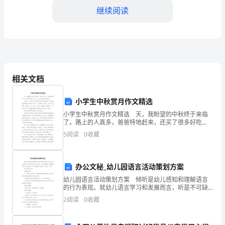
多
继续阅读
专
业、
稀
缺
相关文档
文
小学生中秋赏月作文精选
档
作了一个“走出馆门，
小学生中秋赏月作文精选 天，我盼望的中秋终于来临
请
了。路上的人真多，爸爸特地赶来，还买了很多好吃
的，说："今天我们全家要大团圆。" 在饭桌上，爷爷
5
阅读
0
收藏
说："你们要珍惜今天的幸福生活。"我吃着香喷喷的菜
访
问
文化艺术下基层服务的新途径。(一)
办公文秘_幼儿园语言活动策划方案
——
幼儿园语言活动策划方案 倾听是幼儿感知和理解语言
的行为表现。就幼儿语言学习和发展而言，听是不可缺
搜
少的一种能力。以下是小编精心收集整理的幼儿园语言
2
阅读
0
收藏
活动，下面小编就和大家分享，来欣赏一下吧。 幼儿
索
园