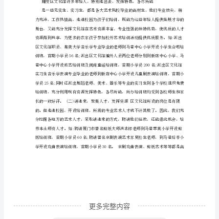
进
校
门,
艺
术
之
花
分
外
妖
娆
更
更多完整内容