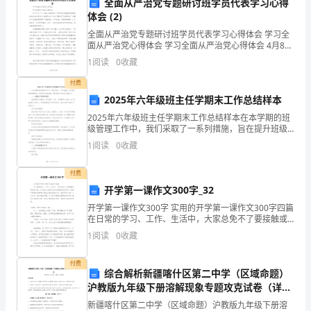
全面从严治党专题研讨班学员代表学习心得
此
体会 (2)
文
全面从严治党专题研讨班学员代表学习心得体会 学习全
面从严治党心得体会 学习全面从严治党心得体会 4月8日
档，
上午，在县大剧院聆听了中国纪检监察学院原副院长李
1
阅读
0
收藏
永忠为县委中心组第七次（扩
访
付费
2025年六年级班主任学期末工作总结样本
问
2025年六年级班主任学期末工作总结样本在本学期的班
上
级管理工作中，我们采取了一系列措施，旨在提升班级
管理效率，促进学生全面发展，现将具体工作内容汇报
1
阅读
0
收藏
传
如下：一、加强班干部团队建设班级管理工作繁杂，涉
及晨
用
付费
开学第一课作文300字_32
户
开学第一课作文300字 实用的开学第一课作文300字四篇
在日常的学习、工作、生活中，大家总免不了要接触或
主
使用作文吧，作文是人们把记忆中所存储的有关知识、
1
阅读
0
收藏
经验和思想用书面形式表达出来的记
页
付费
～
综合解析新疆喀什区第二中学（区域命题）
沪教版九年级下册溶解现象专题攻克试卷（详解
走
版）
新疆喀什区第二中学（区域命题）沪教版九年级下册溶