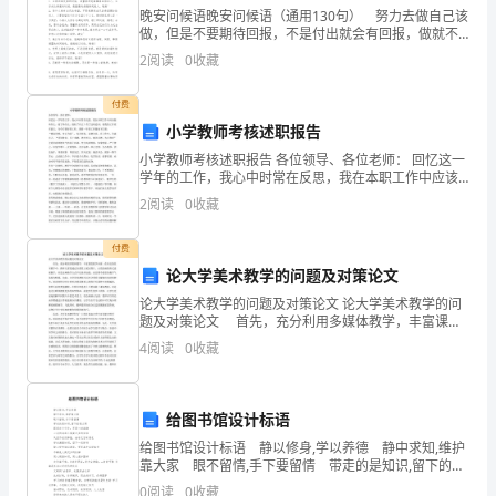
晚安问候语晚安问候语（通用130句） 努力去做自己该
世
做，但是不要期待回报，不是付出就会有回报，做就不
要后悔，不做才后悔。晚安！下面这篇是小编收集的关
2
阅读
0
收藏
纪，
于晚安问候语的内容，希望大家喜欢。1、当你困
但
付费
小学教师考核述职报告
目
小学教师考核述职报告 各位领导、各位老师： 回忆这一
学年的工作，我心中时常在反思，我在本职工作中应该
前
做些什么，做了些什么，做好了什么？有了这些追问，
2
阅读
0
收藏
使我的工作更有意义。为今后更好的工作，现将一年的
中
工作
付费
学
论大学美术教学的问题及对策论文
的
论大学美术教学的问题及对策论文 论大学美术教学的问
题及对策论文 首先，充分利用多媒体教学，丰富课堂
课
教学内容。在以往的美术教学中，教师大都是通过在课
4
阅读
0
收藏
堂上展示图片、示范绘画的形式进展教学，但是这种教
堂
学
教
给图书馆设计标语
给图书馆设计标语 静以修身,学以养德 静中求知,维护
学
靠大家 眼不留情,手下要留情 带走的是知识,留下的是
文明 眼观古今中外，耳需一时清静 心灵的沟通不需
0
阅读
0
收藏