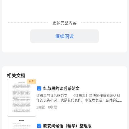
推
进
更多完整内容
素
质
继续阅读
教
育，
已
经
相关文档
付费
进
红与黑的读后感范文
入
红与黑的读后感范文 《红与黑》是法国作家司汤达创
作的长篇小说，也是其代表作。小说发表后，当时的社
二
会流传“不读《红与黑》，就无法在政界混”的，而该书那
3
阅读
0
收藏
么被许多国家列为制止类别的书。但很多人读过这本书
十
一
晚安问候语（精华）整理版