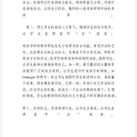
来
实
施
目
标
教
学，
优
化
教
学
过
程，