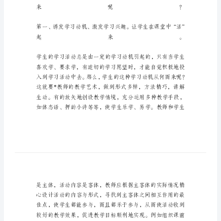
堂
教
学
活
起
来
让
课
堂
教
学
活
起