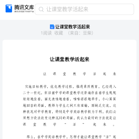
让
让课堂教学活起来
课
让课堂教学活起来
堂
1
阅读
收藏
（
来自
：
豆柴
）
教
学
活
起
来
让
课