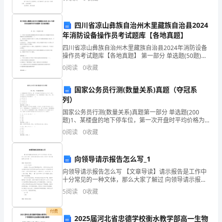
还
要过多的言语 风流不在
普
四川省凉山彝族自治州木里藏族自治县2024
遍
年消防设备操作员考试题库【各地真题】
四川省凉山彝族自治州木里藏族自治县2024年消防设备
存
操作员考试题库【各地真题】 第一部分 单选题(50题)
1、下列关于高位消防水箱最低有效水位应满足水灭火设
在
0
阅读
0
收藏
施最不利点处的静水压力说法错误的是（
着
国家公务员行测(数量关系)真题（夺冠系
列）
学
国家公务员行测(数量关系)真题第一部分 单选题(200
生
题)1、某楼盘的地下停车位，第一次开盘时平均价格为
15万元/个;第二次开盘时，车位的销售量增加了一倍、销
0
阅读
0
收藏
规
售额增加了60%。那么，第二次开盘的车位
规
向领导请示报告怎么写_1
矩
向领导请示报告怎么写 【文章导读】请示报告是工作中
十分常见的一种文体，那么大家了解过 向领导请示报告
矩
应该怎么写吗?下面小编就带大家了解一下。【篇一】请
5
阅读
0
收藏
示报告 xx市人民政府：
地
付费
2025届河北省忠德学校衡水教学部高一生物