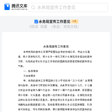
水
水务局宣传工作意见
务
水务局宣传工作意见
付费
局
3
阅读
收藏
（
来自
：
贤阅文档
）
宣
传
工
作
意
见
水