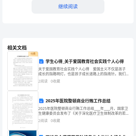
继续阅读
间
工
作，
突
相关文档
出
付费
学生心得_关于爱国教育社会实践个人心得
灾
关于爱国教育社会实践个人心得 爱国主义不仅是孩子
后
成长的指路明灯，也是孩子成长道路上的指南针。我们
要把爱国主义融入每节课、融入每件事中去，去引导教
2
阅读
0
收藏
重
育，让爱国主义成为我们教育的主旋律!下面是为你精心
整理
建、
2025年医院整顿商业行贿工作总结
城
2025年医院整顿商业行贿工作总结____年____月，国家卫
生健康委员会发布了《关于深化医疗卫生体制改革的若
乡
干意见》，其中明确指出医院需要深化改革，加强廉洁
2
阅读
0
收藏
建设，并严厉打击商业行贿等违法行为。为了落
具