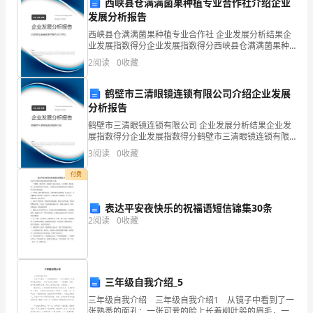
体
西峡县仓满满菌果种植专业合作社介绍企业
果。
发展分析报告
现
西峡县仓满满菌果种植专业合作社 企业发展分析结果企
业发展指数得分企业发展指数得分西峡县仓满满菌果种
代
植专业合作社综合得分说明：企业发展指数根据企业规
2
阅读
0
收藏
模、企业创新、企业风险、企业活力四个维度对企业发
化，
展情
鹤壁市三清眼镜连锁有限公司介绍企业发展
城
分析报告
为我市依法治市打下坚实的
乡
鹤壁市三清眼镜连锁有限公司 企业发展分析结果企业发
展指数得分企业发展指数得分鹤壁市三清眼镜连锁有限
水
公司综合得分说明：企业发展指数根据企业规模、企业
3
阅读
0
收藏
创新、企业风险、企业活力四个维度对企业发展情况进
务
行评
付费
一
表达平安夜快乐的祝福语短信锦集30条
体
2
阅读
0
收藏
化
及
三年级自我介绍_5
城
三年级自我介绍 三年级自我介绍1 从镜子中看到了一
张熟悉的面孔：一张可爱的脸上长着柳叶般的眉毛，一
象。