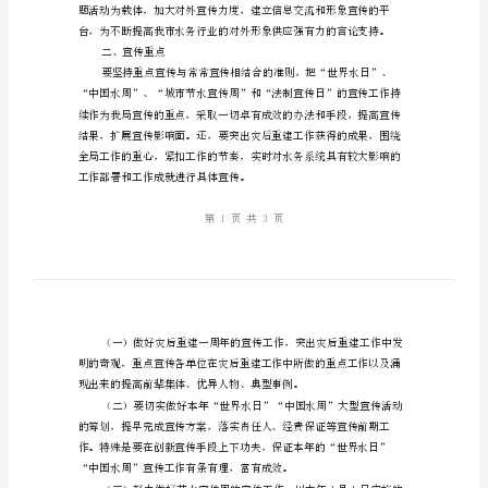
务
局
气氛。
宣
一、指导思想
传
及总体要求
工
作
意
见
本
年
我
局
的