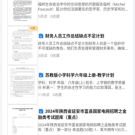
福柯生命政治学中的空间思想的开题报告福柯（Michel
的
Foucault）是20世纪法国著名的哲学家、历史学家和社
会学家。他的著作深刻影响了后现代主义、后结构主义
2.1结构方面
不
5
阅读
0
收藏
和政治哲学等领域。福柯的思想体系是多维
断
付费
财务人员工作总结缺点不足计划
提
财务人员工作总结缺点不足计划财务人员是一个组织中
高，
不可或缺的角色，他们负责处理和管理财务事务，确保
组织的财务稳定和合规性。然而，财务人员的工作也存
3
阅读
0
收藏
人
在一些缺点和不足之处，下面是一份关于财务人员工作
总结缺点
们
苏教版小学科学六年级上册-教学计划
对
学科：科学 年级：六年级(上) 姓名：上学期的教学质量
分 析第一：学生的自主性学习的能力比较薄弱，能主动
于
开展的学习的学生比较少，比较依赖于教师的教；第
11
阅读
0
收藏
二：学生用自己擅长的方法来表
建
筑
2024年陕西省延安市富县国家电网招聘之金
2.2技术的可实施性
融类考试题库（重点）
的
2024年陕西省延安市富县国家电网招聘之金融类考试题
库（重点） 第一部分 单选题(50题) 1、某市拥有100万
内、
人口，其中从业人数80万，登记失业人数5万，该市失业