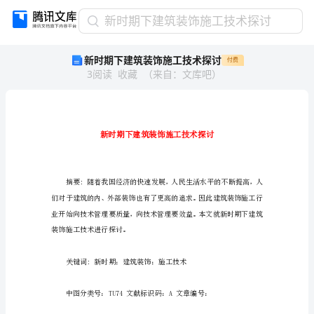
新
新时期下建筑装饰施工技术探讨
时
新时期下建筑装饰施工技术探讨
付费
期
3
阅读
收藏
（
来自
：
文库吧
）
下
建
筑
装
饰
施
工