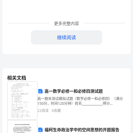
经
济
更多完整内容
的
快
继续阅读
速
二、建筑装饰方案确定
发
展，
人
相关文档
民
高一数学必修一和必修四测试题
生
高一期末测试模拟试题（数学必修一和必修四）（满分
150分，时间120分钟）姓名______________得分
活
_______________一、选择题（共12小题，每题只有一个正
22
阅读
0
收藏
确结果，每题5分，满分
水
平
福柯生命政治学中的空间思想的开题报告