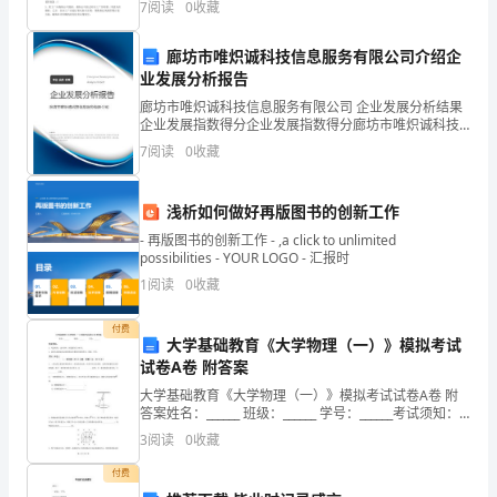
7
阅读
0
收藏
率为()。A.5%B.5.9%
外
廊坊市唯炽诚科技信息服务有限公司介绍企
部
业发展分析报告
装
廊坊市唯炽诚科技信息服务有限公司 企业发展分析结果
施工方面要考虑可实施性。
企业发展指数得分企业发展指数得分廊坊市唯炽诚科技
信息服务有限公司综合得分说明：企业发展指数根据企
饰
7
阅读
0
收藏
业规模、企业创新、企业风险、企业活力四个维度对企
业发
也
浅析如何做好再版图书的创新工作
有
- 再版图书的创新工作 - ,a click to unlimited
possibilities - YOUR LOGO - 汇报时
了
1
阅读
0
收藏
更
付费
高
大学基础教育《大学物理（一）》模拟考试
试卷A卷 附答案
的
大学基础教育《大学物理（一）》模拟考试试卷A卷 附
答案姓名：______ 班级：______ 学号：______考试须知：
追
1、考试时间：120分钟，本卷满分为100分。 2、请首
3
阅读
0
收藏
先按要
求。
付费