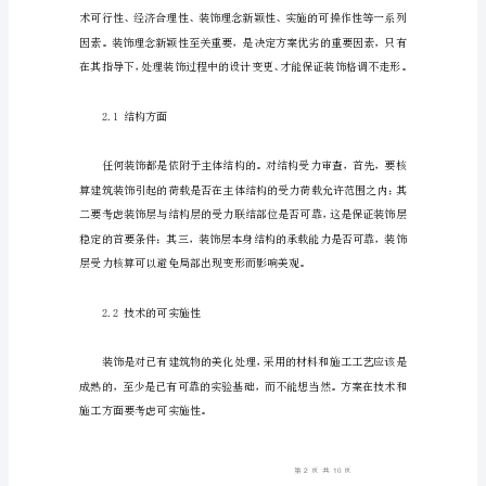
饰
施
工
技
术
探
讨
摘
要:
建筑装饰的最佳追求。
随
着
我
国