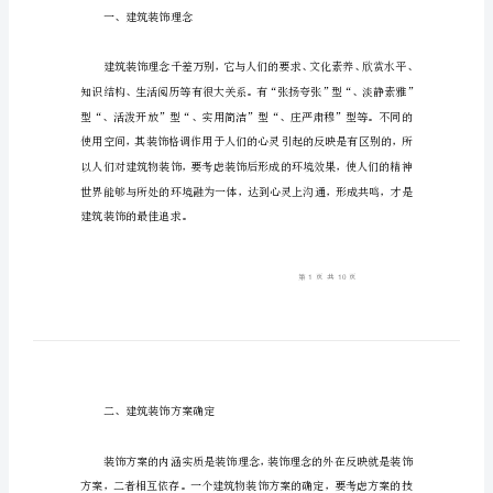
技
术
探
装饰施工技术进行探讨。
讨
新
时
期
下
建
筑
一、建筑装饰理念
装