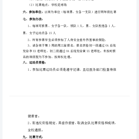
；
规
程
富
强拼搏、团结协作的精神。
安
中
首届
校园7人制足球比赛。
学
二、主办部门
：德育处
首
三、协办部门：
体育组
届
四、比赛项目：
校
五、比赛时间和地点：
园
足
（2）比赛地点：学校足球场
球
六、参加单位：