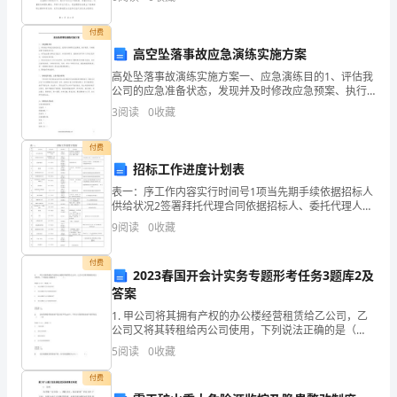
余
项目监理部的日常管理中，我努力营造和谐、文明的工
作环
生
付费
高空坠落事故应急演练实施方案
活；
高处坠落事故演练实施方案一、应急演练目的1、评估我
公司的应急准备状态，发现并及时修改应急预案、执行
响
6、比赛球使用4号球。
程序、行动检查表中的缺陷和不足；2、评估企业重大事
3
阅读
0
收藏
故应急能力，识别资源需求，澄清相关单位和人员的应
应
急职
十、奖励办法：
付费
国
招标工作进度计划表
家
表一：序工作内容实行时间号1项当先期手续依据招标人
供给状况2签署拜托代理合同依据招标人、委托代理人状
大
况3招标申请表1 个工作人4报建表1 个工作日5编制资格
9
阅读
0
收藏
预审文件2 个工作日6审察资格预审文件3 个
力
付费
2023春国开会计实务专题形考任务3题库2及
发
答案
展
1. 甲公司将其拥有产权的办公楼经营租赁给乙公司，乙
公司又将其转租给丙公司使用，下列说法正确的是（
青
）。单选题（2.0分）（难易度：中）该办公楼属于甲公
5
阅读
0
收藏
司的无形资产该办公楼属于甲公司的投资性房地产该办
少
付费