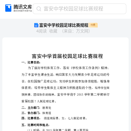
富
富安中学校园足球比赛规程
安
富安中学校园足球比赛规程
付费
中
4
阅读
收藏
（
来自
：
万文网
）
学
校
园
足
球
比
一、比赛目的：
赛