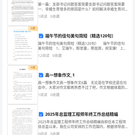
工
第一篇：支部书记问题答案简要支部书记问题答案简要
作
一、非婚生育增多的原因是什么？如何解决非婚生育问
题？增多的原因：1，随着经济的发展，外出务工的流动
1
阅读
0
收藏
人口增多，给管理服务带来了难度，再加上地域管理口
条
径不一
付费
例》
端午节的佳句美句简短（精选120句）
精
端午节的佳句美句简短（精选120句） 端午节的佳句
美句简短 1、艾端午，粽思量，祭屈原，祝安康! 2、
神；
送您一尊地藏菩萨，消除业障，满你所愿。 3、愿您安
12
阅读
0
收藏
乐健康又长寿，无病无灾，夫妻和睦!
为
付费
了
高一想象作文_1
分钟。
高一想象作文高一想象作文6篇 无论是在学校还是在社
丰
会中，大家对作文都再熟悉不过了吧，作文根据体裁的
不同可以分为记叙文、说明文、应用文、议论文。你知
富
1
阅读
0
收藏
道作文怎样才能写的好吗？下面是小编整理的高一想象
作
学
2025年总监理工程师年终工作总结精编
生
2025年总监理工程师年终工作总结精编自担任本工程项
国足协相关规定。
课
目总监以来，我在公司安排的工作范围内，根据领导层
的指导和同事的支持，认真执行了工程监理的职责。在
0
阅读
0
收藏