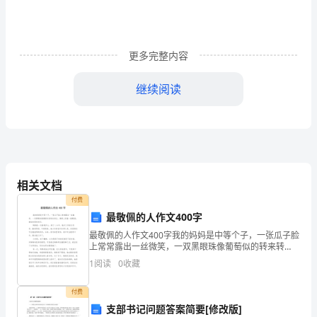
学
校
更多完整内容
体
继续阅读
育
工
健康者。
作，
落
全校通报。
相关文档
实
付费
九、比赛方式：
《学
最敬佩的人作文400字
最敬佩的人作文400字我的妈妈是中等个子，一张瓜子脸
校
上常常露出一丝微笑，一双黑眼珠像葡萄似的转来转
去，鼻梁上架着一副眼镜，看起来很有知识。妈妈是一
1
阅读
0
收藏
体
名普通护士。做了１８年。她对工作极为负责，酷爱英
语。听
育
付费
支部书记问题答案简要[修改版]