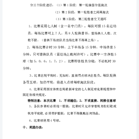
比
七、参加办法：
赛
规
男、女子运动员各15人
程
一、
比
赛
名的班级视为不参加、按弃权处理。
目
八、运动员资格：
的：
为
了
搞
好