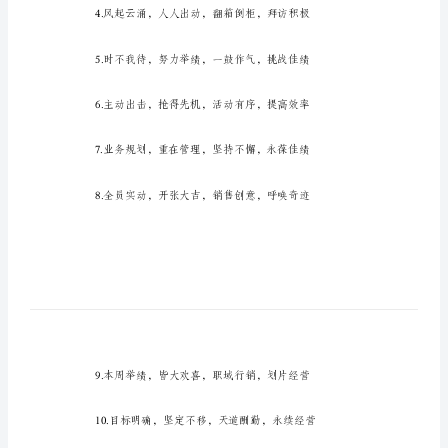
号
家。
大
全
集
【荐
读】
霸
气
销
售
口