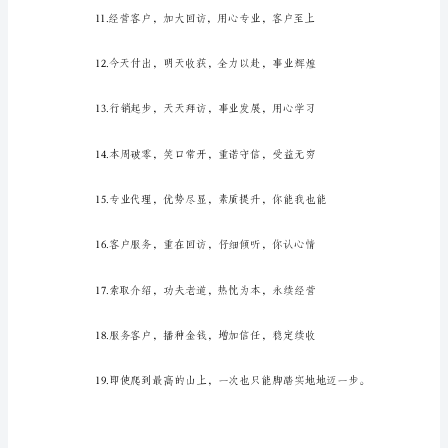
号
大
全
集
【荐
读】
每
一
个
销
售
团