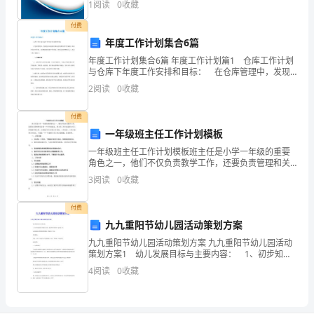
口
1
阅读
0
收藏
新、企业风险、企业活力四个维度对企业发展情况进行
评价。
付费
号
年度工作计划集合6篇
大
年度工作计划集合6篇 年度工作计划篇1 仓库工作计划
与仓库下年度工作安排和目标： 在仓库管理中，发现
全
仓库还是有许多地方需要改善工作流程。所以在仓库工
2
阅读
0
收藏
作中，应该吸取以前的工作经验。改善仓库管理的不足
集，
付费
仅
一年级班主任工作计划模板
供
一年级班主任工作计划模板班主任是小学一年级的重要
角色之一，他们不仅负责教学工作，还要负责管理和关
注每一个学生的成长。班主任工作计划是班主任工作的
参
3
阅读
0
收藏
指导性文件，它明确了班主任的工作目标、工作内容、
工作计划
考
付费
九九重阳节幼儿园活动策划方案
借
九九重阳节幼儿园活动策划方案 九九重阳节幼儿园活动
鉴，
策划方案1 幼儿发展目标与主要内容： 1、初步知道
重阳节的基本习俗，愿意和爷爷奶奶一起欢度节日。
4
阅读
0
收藏
希
2、激发幼儿尊老爱老的情感，增进亲子关系。
望