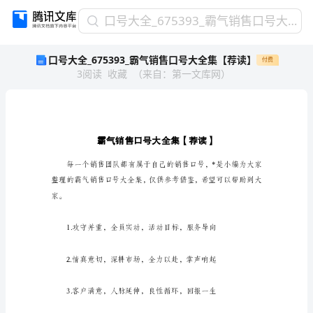
口
口号大全_675393_霸气销售口号大全集【荐读】
号
口号大全_675393_霸气销售口号大全集【荐读】
付费
大
3
阅读
收藏
（
来自
：
第一文库网
）
全
_675393_
霸
气
销
售
口