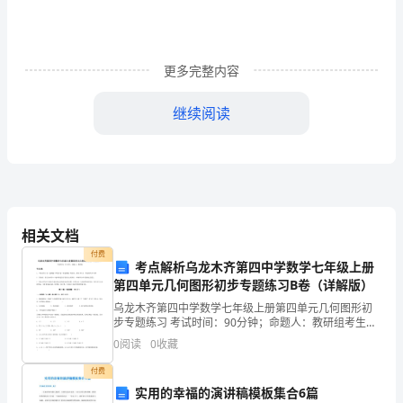
队
都
有
更多完整内容
属
继续阅读
于
自
己
的
相关文档
销
付费
考点解析乌龙木齐第四中学数学七年级上册
售
第四单元几何图形初步专题练习B卷（详解版）
乌龙木齐第四中学数学七年级上册第四单元几何图形初
口
步专题练习 考试时间：90分钟；命题人：教研组考生注
意：1、本卷分第I卷（选择题）和第Ⅱ卷（非选择题）两
号，
0
阅读
0
收藏
部分，满分100分，考试时间90分钟2、答卷前，
*
付费
实用的幸福的演讲稿模板集合6篇