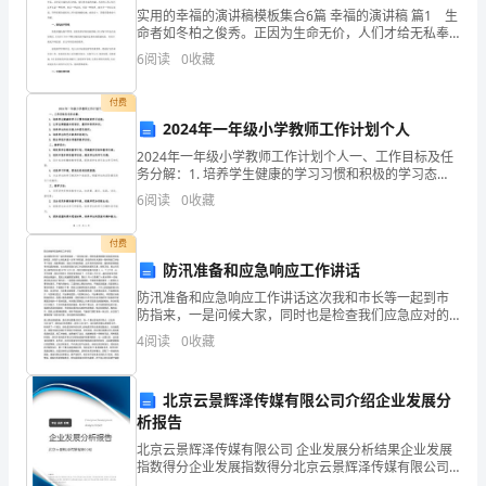
是
实用的幸福的演讲稿模板集合6篇 幸福的演讲稿 篇1 生
命者如冬柏之俊秀。正因为生命无价，人们才给无私奉
小
献、救死扶伤的医务工作者一个响亮的名字——生命卫
6
阅读
0
收藏
士。我们的工作是敬业与奉献、从容与幸福的联系！敬
编
付费
为
2024年一年级小学教师工作计划个人
大
2024年一年级小学教师工作计划个人一、工作目标及任
务分解：1. 培养学生健康的学习习惯和积极的学习态
家
度；2. 让学生掌握基本的语言、数学和科学知识；3. 培
6
阅读
0
收藏
养学生的社交能力和团队意识；4. 培养学生
整
付费
理
防汛准备和应急响应工作讲话
防汛准备和应急响应工作讲话这次我和市长等一起到市
的
防指来，一是问候大家，同时也是检查我们应急应对的
实际情况，对我个人来说来是一次学习和实践，陈强市
霸
4
阅读
0
收藏
长对大家前一段时间的工作给予了肯定，我是赞成的。
现在工作
气
北京云景辉泽传媒有限公司介绍企业发展分
销
析报告
北京云景辉泽传媒有限公司 企业发展分析结果企业发展
售
指数得分企业发展指数得分北京云景辉泽传媒有限公司
综合得分说明：企业发展指数根据企业规模、企业创