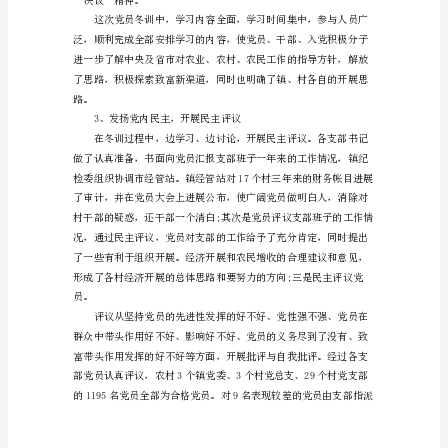
冬
训
工
作
及领导干部分赴各村负责冬训工作。
个
人
总
结
展
开
党
员