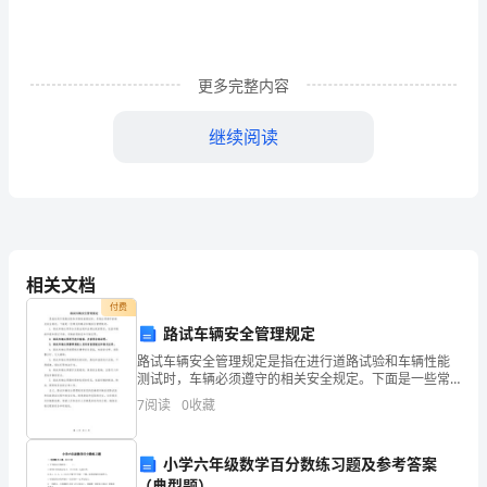
冬
训
工
更多完整内容
作。
继续阅读
从
健
全
完
相关文档
善
付费
“决议”精神。
路试车辆安全管理规定
工
路试车辆安全管理规定是指在进行道路试验和车辆性能
测试时，车辆必须遵守的相关安全规定。下面是一些常
作
见的路试车辆安全管理规定：1. 路试车辆必须符合交通
7
阅读
0
收藏
法规和法律法规的要求，包括车辆的申报和登记手续、
制
车辆
度
小学六年级数学百分数练习题及参考答案
（典型题）