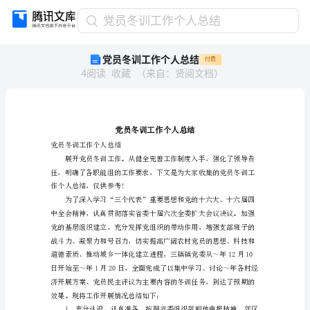
党
党员冬训工作个人总结
员
党员冬训工作个人总结
付费
冬
4
阅读
收藏
（
来自
：
贤阅文档
）
训
工
作
个
人
总
党员冬训工作个人总结
结