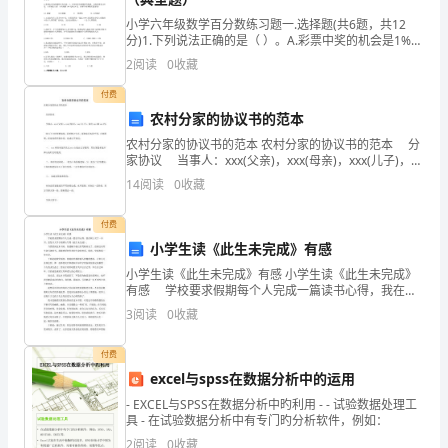
入
小学六年级数学百分数练习题一.选择题(共6题，共12
路。
分)1.下列说法正确的是（ ）。A.彩票中奖的机会是1%，
手，
买100张一定能中奖。B.从1、2、3、4、5这五个数字中
2
阅读
0
收藏
3、发扬党内民主，开展民主评议
任取一个数，取得奇数的可能性
强
付费
化
农村分家的协议书的范本
农村分家的协议书的范本 农村分家的协议书的范本 分
了
家协议 当事人：xxx(父亲)，xxx(母亲)，xxx(儿子)，家
住xxx镇xxx村。 因儿子已经结婚成家，需要独立生
领
14
阅读
0
收藏
活，家庭成员本着平等
导
付费
小学生读《此生未完成》有感
责
小学生读《此生未完成》有感 小学生读《此生未完成》
任，
有感 学校要求假期每个人完成一篇读书心得，我在网
上买了一本书，是复旦大学于娟博士写得《此生未完
3
阅读
0
收藏
明
成》。 当我看到这本书时，很遗憾于娟已经驾鹤西去
确
付费
excel与spss在数据分析中的运用
了
员。
- EXCEL与SPSS在数据分析中旳利用 - - 试验数据处理工
具 - 在试验数据分析中有专门旳分析软件，例如：
各
2
阅读
0
收藏