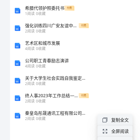
介
希腊代领护照委托书
付费
1
阅读
0
收藏
绍
强化训练四川广安友谊中学数学七年级上册一元一次方程专项攻克试卷（附答案详解）
付费
2
阅读
0
收藏
企
艺术区和城市发展
4
阅读
0
收藏
业
公司职工青春励志演讲
发
4
阅读
0
收藏
关于大学生社会实践自我鉴定范文
展
2
阅读
0
收藏
分
终人事2023年工作总结——铸就精品服务，提升办事效率
付费
2
阅读
0
收藏
析
秦皇岛彤晟通讯工程有限公司介绍企业发展分析报告
2
阅读
0
收藏
复制全文
报
全屏阅读
免责声明: