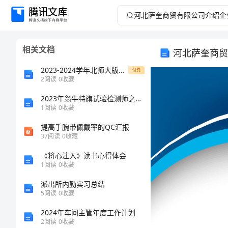
河
北
相关文档
河北萨奎商贸
萨
2023-2024学年北师大版物理九年级全册第十二章欧姆定律专题测试试卷（详解版）
付费
奎
2
阅读
0
收藏
2023年翁牛特旗试验检测师之交通工程考试题库及完整答案（夺冠系列）
商
1
阅读
0
收藏
贸
提高手腕带佩戴率的QC汇报
37
阅读
0
收藏
有
《将心注入》读书心得体会
1
阅读
0
收藏
限
派出所内勤实习总结
公
5
阅读
0
收藏
2024年车间主管年度工作计划
司
2
阅读
0
收藏