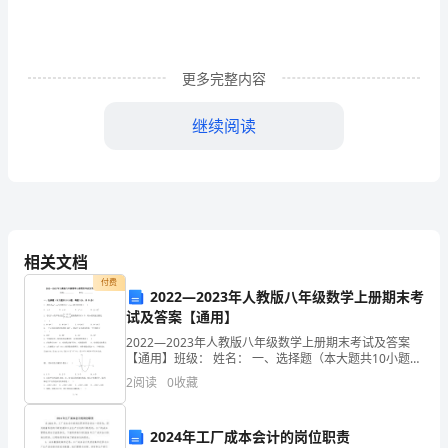
肈
罿
更多完整内容
芈
蚈
继续阅读
羄
3
羈
4
、院务会议记录
莀
5
、值班记录
蒁
相关文档
付费
（三）要求
袀
2022—2023年人教版八年级数学上册期末考
试及答案【通用】
羇
2022—2023年人教版八年级数学上册期末考试及答案
【通用】班级： 姓名： 一、选择题（本大题共10小题，
蒂
2
每题3分，共30分）1．多项式与多项式的公
2
阅读
0
收藏
蚆
3
螆
2024年工厂成本会计的岗位职责