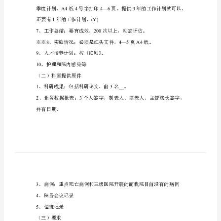
芇
（一）临床科室十大项资料
螀
螆
袄
士：床位：
=0.41
荿
__3
薃
蚂
袃
4
、制度落实的记录：要真实记录。
蒂
蝿
5
、技术水平：要有原始确认证明。
羁
6
羂
膁
还要有年的工作计划。