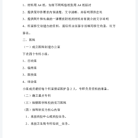
1(Y)
薂
7200
袇
羁
芃
9
、人才培养计划：按《细则》。
螇
10
、护理和院内感染等
螃
（二）科室提供原件
羁
蒆
薀
23
蝿
并有日期。
羀
薈
蒃