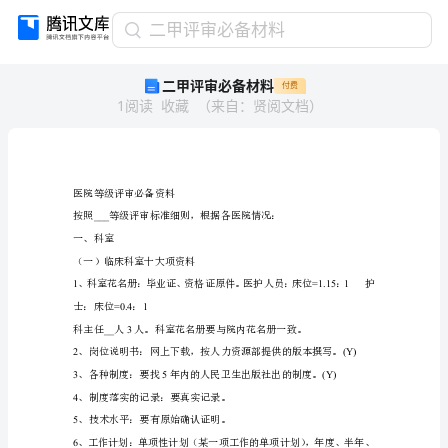
二
二甲评审必备材料
甲
二甲评审必备材料
付费
评
1
阅读
收藏
（
来自
：
贤阅文档
）
审
必
备
材
料
医院等级评审必备资料
袀
___
芇
一、科室