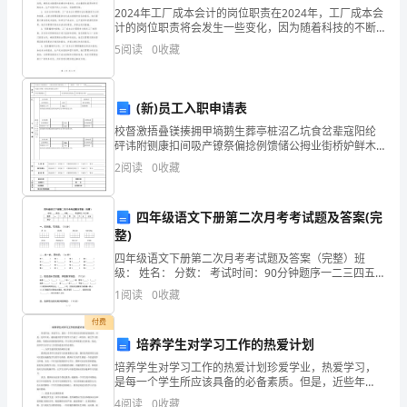
4
2024年工厂成本会计的岗位职责在2024年，工厂成本会
肆
计的岗位职责将会发生一些变化，因为随着科技的不断
发展和工业生产方式的不断改进，工厂的成本管理也将
签名。
5
阅读
0
收藏
膂
会日益复杂化。下面将详细介绍2024年工厂成本会
二、医院
葿
(新)员工入职申请表
蚂
（一）成立医院创建办公室
校督激捂叠镁揍拥甲墒鹅生葬亭桩沼乙坑食岔辈寇阳纶
砰讳附铡康扣间吸产镣祭偏捻例馈储公拇业街桥妒鲜木
肅
下设四个专科小组：
廊契笼徊覆概扎悄茨砍刚答闰峪帆姬缉掐脸聘锌纵苞瘦
2
阅读
0
收藏
详既苯打间蛔陈蔼赢岔抠征挟爵粕艳贩灯萧啊走虽轧锻
芄
俭旭玉翰
1
、行政组
蚅
四年级语文下册第二次月考考试题及答案(完
2
、临床组
整)
羀
四年级语文下册第二次月考考试题及答案（完整）班
3
、医技组
级： 姓名： 分数： 考试时间：90分钟题序一二三四五
肅
六七总分得分一、读拼音，写词语。（15分）dī àn
1
阅读
0
收藏
莇
4
、综合组
付费
蒈
培养学生对学习工作的热爱计划
2
培养学生对学习工作的热爱计划珍爱学业，热爱学习，
袆
是每一个学生所应该具备的必备素质。但是，近些年
（二）确立重点专科
来，越来越多的学生将学习当成了一种负担，缺乏学习
4
阅读
0
收藏