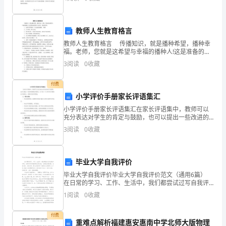
肄
的热情，导致知识的获取效率低，学习的几率和质量大
（三）挂牌医学院校的实习医院
打折扣。因
蕿
（四）体现软实力核心内容
教师人生教育格言
蚃
教师人生教育格言 传播知识，就是播种希望，播种幸
袂
1
、承担质控中心或质控任务。
福。老师，您就是这希望与幸福的播种人!这是准备的教
师人生教育，快来看看吧。 1．富贵不淫贫贱乐，男儿
3
阅读
0
收藏
肃
到此是豪雄。 程颢 2．习于智长，优与心
2__
、承担卫生局专科培训任务。
艿
付费
小学评价手册家长评语集汇
薆
小学评价手册家长评语集汇在家长评语集中，教师可以
充分表达对学生的肯定与鼓励，也可以提出一些改进的
螈
建议和意见。以下是一个小学评价手册家长评语集汇，
3
阅读
0
收藏
希望对您有所帮助：1. 语文方面：- 学生热爱阅读，能够
肂
莁
毕业大学自我评价
螁
毕业大学自我评价毕业大学自我评价范文（通用6篇）
在日常的学习、工作、生活中，我们都尝试过写自我评
蚄
价吧，自我评价具有独特的自我功能，它促进自我发
1
阅读
0
收藏
展、自我完善、自我实现。那么自我评价一般是怎么写
的
肁
付费
重难点解析福建惠安惠南中学北师大版物理