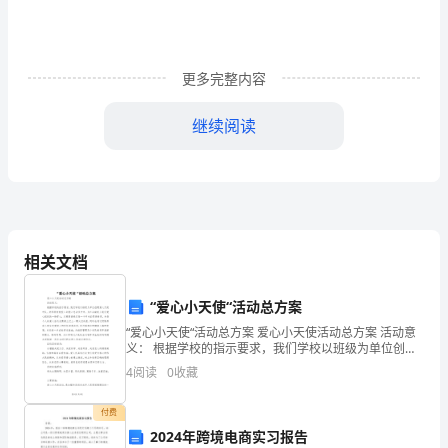
争
力
研
更多完整内容
究
继续阅读
——
以
制度等方面的限制。
上
海
才、改善硬件条件等方面。
相关文档
为
三、预期研究成果
“爱心小天使“活动总方案
例
“爱心小天使“活动总方案 爱心小天使活动总方案 活动意
义： 根据学校的指示要求，我们学校以班级为单位创建
的
爱心天使中队，并积级有效投入到爱心总动员中来，为
4
阅读
0
收藏
社会献花上我们爱心组织的一
开
付费
题
2024年跨境电商实习报告