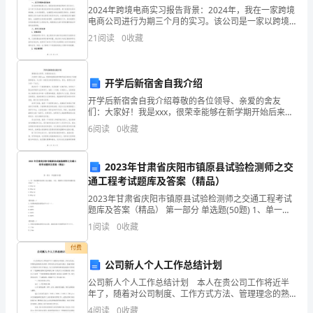
报
参与者和政府部门提供参考和借鉴。
2024年跨境电商实习报告背景：2024年，我在一家跨境
电商公司进行为期三个月的实习。该公司是一家以跨境
告
电商为核心业务的互联网公司，主要从事全球化商品的
21
阅读
0
收藏
线上销售和国际物流服务。实习期间，我参与了公司的
一、
研
开学后新宿舍自我介绍
开学后新宿舍自我介绍尊敬的各位领导、亲爱的舍友
究
们：大家好！我是xxx，很荣幸能够在新学期开始后来到
这个美丽的新宿舍，与大家一起度过这段宝贵的时光。
背
6
阅读
0
收藏
首先，我想向大家介绍一下自己。我来自于一个美丽的
城市，
景
2023年甘肃省庆阳市镇原县试验检测师之交
与
通工程考试题库及答案（精品）
2023年甘肃省庆阳市镇原县试验检测师之交通工程考试
目
题库及答案（精品） 第一部分 单选题(50题) 1、单一热
浸镀锌处理时,标志底板、立柱、横梁等大型构件的镀锌
的
1
阅读
0
收藏
量不低于（ ）。A.350g/
城
付费
公司新人个人工作总结计划
市
公司新人个人工作总结计划 本人在贵公司工作将近半
年了，随着对公司制度、工作方式方法、管理理念的熟
会
悉以及同事、领导对我工作的支持与配合，我逐步熟悉
4
阅读
0
收藏