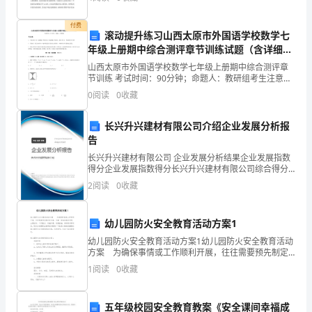
并了解部门日常工作的运行。为了让领导和同事对我目
展
前的工
付费
是
滚动提升练习山西太原市外国语学校数学七
年级上册期中综合测评章节训练试题（含详细解
一
析）
山西太原市外国语学校数学七年级上册期中综合测评章
节训练 考试时间：90分钟；命题人：教研组考生注意：
座
1、本卷分第I卷（选择题）和第Ⅱ卷（非选择题）两部
0
阅读
0
收藏
分，满分100分，考试时间90分钟2、答卷前，考生
城
长兴升兴建材有限公司介绍企业发展分析报
市
告
的
长兴升兴建材有限公司 企业发展分析结果企业发展指数
得分企业发展指数得分长兴升兴建材有限公司综合得分
重
说明：企业发展指数根据企业规模、企业创新、企业风
2
阅读
0
收藏
险、企业活力四个维度对企业发展情况进行评价。该企
业的
要
幼儿园防火安全教育活动方案1
窗
幼儿园防火安全教育活动方案1幼儿园防火安全教育活动
方案 为确保事情或工作顺利开展，往往需要预先制定
口
好方案，方案一般包括指导思想、主要目标、工作重
1
阅读
0
收藏
点、实施步骤、政策措施、具体要求等项目。制定方案
之
需要注
一，
五年级校园安全教育教案《安全课间幸福成