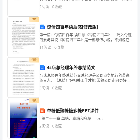
方
耸的山峰，在攀登它时，需要的是万分的努力和坚持不
2
阅读
0
收藏
懈的精神。 有一位学琴的女孩在上音乐课时，双手刚
名
付费
称】
惊情四百年读后感[修改版]
第一篇：惊情四百年 读后感《惊情四百年》----痛入骨髓
地
的爱与其说《惊情四百年》是一部恐怖小说，不如说它
是一部美轮美奂而又凄美动人的爱情小说。这段跨越四
址：
11
阅读
0
收藏
个世纪的爱情穿越时空轮回，超越世俗污秽。每每想起
【乙
付费
4s店总经理年终总结范文
方
4s店总经理年终总结范文总经理是公司业务执行的最高
地
负责人，（总结）好相关工作才能 带领公司走向更好的
进展，今天给大家找来了 4s店总经理（年终总 结），希
3
阅读
0
收藏
址】
望能够帮助到大家。4s店总经理年终总结篇一主视
联
付费
单糖低聚糖糖多糖PPT课件
系
- 第二十一章 单糖、寡糖和多糖 - - exit - - -
人：
2
阅读
0
收藏
【乙