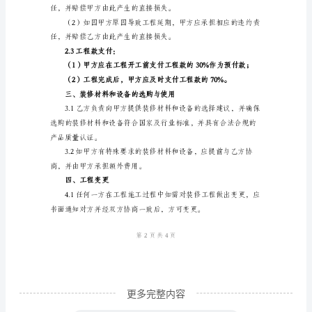
容如下：
修
工
（2）水电工程；
程
（3）家居建材的选购和安装；
协
（4）木工工程；
议
（5）涂料、地板等地面装修；
甲
方：
（6）其他相关配套工程。
【甲
方
名
称】
地
更多完整内容