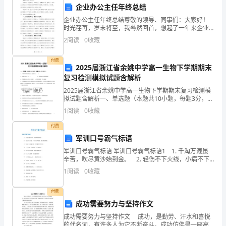
联
企业办公主任年终总结
系
2.3工程款支付：
企业办公主任年终总结尊敬的领导、同事们：大家好！
时光荏苒，岁末将至，我蓦然回首，想起了一年来企业
办公工作的点点滴滴和所取得的成绩，感慨万分。在这
电
2
阅读
0
收藏
里，我以主任的身份给大家做一次年终总结。过去的一
年，企业
话：
付费
2025届浙江省余姚中学高一生物下学期期末
【甲
复习检测模拟试题含解析
方
2025届浙江省余姚中学高一生物下学期期末复习检测模
拟试题含解析一、单选题（本题共10小题，每题3分，共
30分）1、下列关于糖类的叙述，错误的是（ ）A．组
联
1
阅读
0
收藏
成元素为C、H、O B．是细胞的主要能源物
系
付费
产品质量认证。
军训口号霸气标语
电
军训口号霸气标语 军训口号霸气标语1 1. 千淘万漉虽
辛苦，吹尽黄沙始到金。 2. 轻伤不下火线，小病不下
话】
训练场，勇于挑战极限。 3. 人的一生是漫长的，但关
1
阅读
0
收藏
键的只有几步。 4. 三大纪律，八
商，并由甲方承担额外费用。
乙
付费
方：
四、工程变更
成功需要努力与坚持作文
【乙
成功需要努力与坚持作文 成功，是勤劳、汗水和喜悦
的代名词，有许多人为它不断奋斗。成功仿佛是一座高