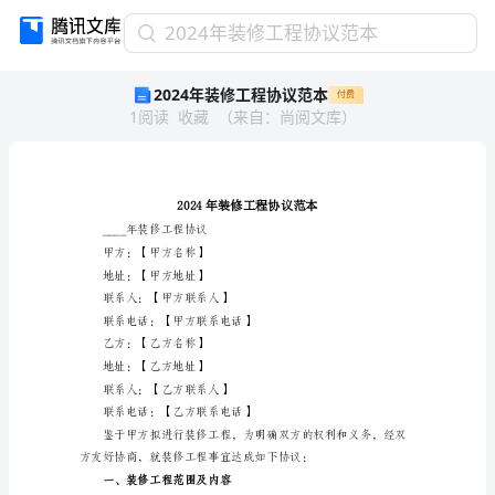
2024
2024年装修工程协议范本
年
2024年装修工程协议范本
付费
装
1
阅读
收藏
（
来自
：
尚阅文库
）
修
工
程
协
议
范
____年装修工程协议
本
甲方：【甲方名称】