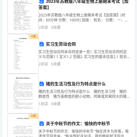
2023年苏教版八年级生物上册期末考试【加
生
答案】
们
v1t+v2t=d
2023年苏教版八年级生物上册期末考试【加答案】(时
间：60分钟 分数：100分) 班级： 姓名： 分数： 一、选
比
择题（共25个小
2
阅读
0
收藏
d=v1t+v2t
较
付费
实习生劳动合同
容
运用物理知识和数学方法
3.
实习生劳动合同本合同目录一览1. 实习生劳动合同的定
易
义与范围1.1 定义1.2 范围2. 实习生的基本信息2.1 姓名
2.2 性别2.3 身份证号码2.4 联系方式3. 实习期限与实习
2
阅读
0
收藏
疏
内容3.1 实习
忽
猪的生活习性及行为特点是什么
和
猪的生活习性及行为特点是什么 猪的生活习性 猪的
群居性 猪为喜群居的胆小动物，同窝或异窝同大的猪
忽
应收容在同一猪舍饲养。习惯于成群活动、居住和睡
1
阅读
0
收藏
卧，结对是一种突出的交往活动，群体内个体间表现出
略
付费
的
关于中秋节的作文：愉快的中秋节
一
关于中秋节的作文：愉快的中秋节 “独在异乡为异客，每
逢佳节倍思亲。”每当想起这句话，我的眼前就浮现出了