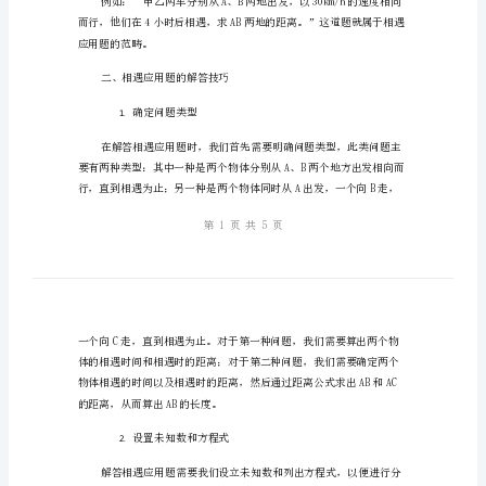
题
教
案
答
一、什么是相遇应用题
题
技
巧
讲
解
相
遇