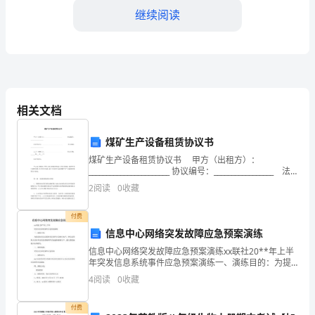
数
继续阅读
学
中
比
较
相关文档
常
煤矿生产设备租赁协议书
的距离，从而算出AB的长度。
见
煤矿生产设备租赁协议书 甲方（出租方）：
_______________________ 协议编号：_________________ 法
的
定代表人：__________
设置未知数和方程式
2.
2
阅读
0
收藏
题
付费
型，
信息中心网络突发故障应急预案演练
也
信息中心网络突发故障应急预案演练xx联社20**年上半
年突发信息系统事件应急预案演练一、演练目的：为提
是
高机房信息系统突发事件应急响应水平，使信息管理人
4
阅读
0
收藏
员在突发信息系统事件后迅速恢系统生产，最大限度地
学
减
付费