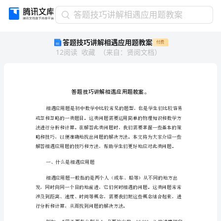
答
答题技巧讲解相遇应用题教案
题
答题技巧讲解相遇应用题教案
付费
技
12
阅读
收藏
（
来自
：
贤阅文档
）
巧
讲
解
相
遇
应
用