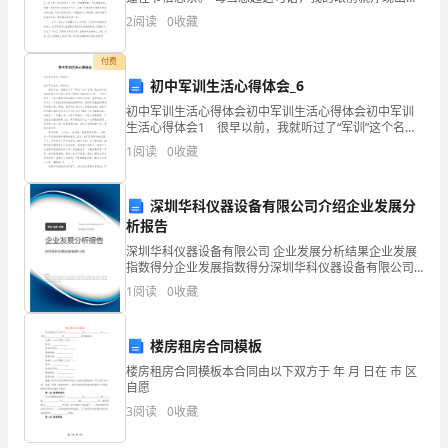
中秋节这一天的情景。 今年的中秋节终于如约而至，
类
2
阅读
0
收藏
题
付费
目。
初中军训生活心得体会_6
初中军训生活心得体会初中军训生活心得体会初中军训
这
生活心得体会1 很早以前，我就听过了“军训”这个名
词。我告别了缤纷灿烂的小学生活，迎来了焕然一新的
1
阅读
0
收藏
类
初中之旅。 上初中的每一个新生都要参加连续四天
问
深圳华科仪器设备有限公司介绍企业发展分
题
析报告
深圳华科仪器设备有限公司 企业发展分析结果企业发展
需
指数得分企业发展指数得分深圳华科仪器设备有限公司
综合得分说明：企业发展指数根据企业规模、企业创
1
阅读
0
收藏
要
新、企业风险、企业活力四个维度对企业发展情况进行
评价。
运
楼房租房合同模板
用
楼房租房合同模板本合同由以下双方于 年 月 日在 市 区
自愿
简
3
阅读
0
收藏
单