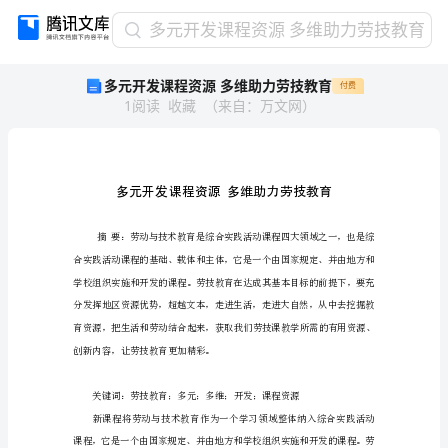
多
多元开发课程资源 多维助力劳技教育
元
多元开发课程资源 多维助力劳技教育
付费
开
1
阅读
收藏
（
来自
：
万文网
）
发
课
程
资
源
多
维