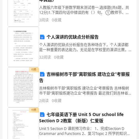
践
人教版六年级下册数学期末测试卷一.选择题(共6题，共
活
12分)1.下面四句话中错误的有（ ）句。 ①教师节、儿
童节、国庆节所在的月份都是小月。②四个圆心角是
3
阅读
0
收藏
动
90°的扇形可以拼成一个圆。③如果两个质
课
个人演讲的优缺点分析报告
程
个人演讲的优缺点分析报告在各种场合下，个人演讲都
是一种重要的表达能力。无论是在学校里的演讲比赛，
还是在职场中的项目汇报，个人演讲都是展示自己思
四
32
阅读
0
收藏
想、表达观点的有效途径。然而，个人演讲也存在着一
些优点和缺
大
付费
吉林榆树市干部“离职锻炼 建功立业”考察报
领
告
域
吉林榆树市干部“离职锻炼 建功立业”考察报告 吉林榆树
市干部“离职锻炼建功立业”考察报告 最近我们到吉林省
榆树市去考察了他们开展“离职锻炼、建功立业”的活动。
之
2
阅读
0
收藏
榆树市市委为了实施“工
一，
付费
七年级英语下册 Unit 5 Our school life
也
Section D 2教案 （新版）仁爱版
Unit 5 Section D 课前预习作业： 1、完成Section D
是
Grammar and Functions 2、复习Topic 2 所学的知识点
一、新课导入： 以歌曲Week