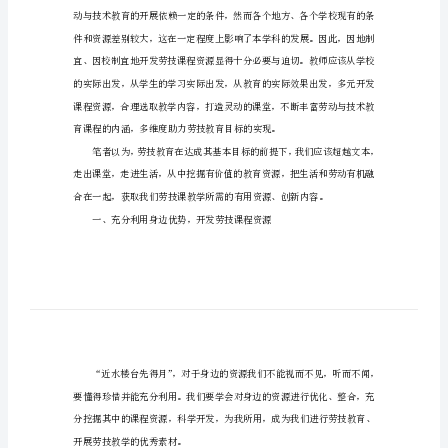
助
力
劳
技
创新内容，让劳技教育更加精彩。
教
育
多
元
开
发
课