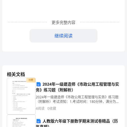
摘
要：
劳
更多完整内容
动
继续阅读
与
技
术
教
相关文档
育
付费
开展劳技教学的优秀素材。
2024年一级建造师《市政公用工程管理与实
是
务》练习题（附解析）
2024年一级建造师《市政公用工程管理与实务》练习题
综
（附解析）考试须知：1.考试时间：180分钟，满分为
160分。 2.全卷共三大题，包括单项选择题、多项选择题
合
4
阅读
0
收藏
和案例分析题。3.作答单项选择题和多项选
实
人教版六年级下册数学期末测试卷精品（历
年真题）