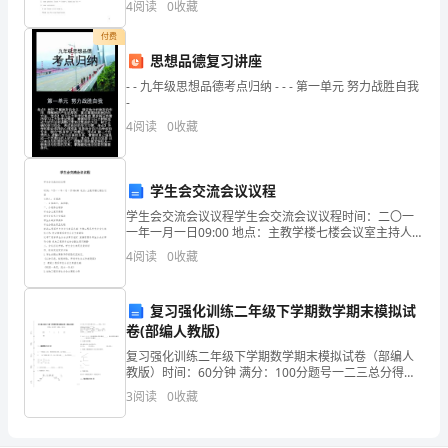
4
阅读
0
收藏
综
变成了他们不断创新的灵感。
付费
合
思想品德复习讲座
实
- - 九年级思想品德考点归纳 - - - 第一单元 努力战胜自我
-
践
4
阅读
0
收藏
活
动
学生会交流会议议程
学生会交流会议议程学生会交流会议议程时间：二〇一
课
一年一月一日09:00 地点：主教学楼七楼会议室主持人：
文福涛一、全体起立，奏团歌；二、介绍参会领导学生
程
4
阅读
0
收藏
会主席吴亮亮学生会秘书长文福涛学
的
复习强化训练二年级下学期数学期末模拟试
基
卷(部编人教版)
复习强化训练二年级下学期数学期末模拟试卷（部编人
础、
教版）时间：60分钟 满分：100分题号一二三总分得分
一、基础练习(40分)1. 一个数加上350，得到的和是
载
3
阅读
0
收藏
600，这个数是______。2.
体