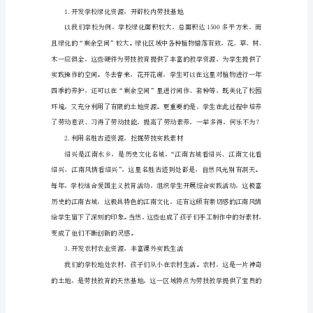
程
资
源
多
维
助
力
劳
技
教
育