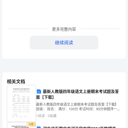
展
腿
教师
领幼
音
仿青
跳
扭
部
肢
带
儿听
乐模
虫
舞，
动腰
、四
部
更多完整内容
力
继续阅读
青
们
着妈妈做
操
扭扭
脚
量。
“小
虫
来跟
早
！来
腰，动动
2
增
2
青
路
小
虫走
。
强
相关文档
合
最新人教版四年级语文上册期末考试题及答
(1)
重
练
蹲着
点
习
作
案【下载】
最新人教版四年级语文上册期末考试题及答案【下载】
意
班级： 姓名： 满分：100分 考试时间：90分钟题序一二
三四五六七八九总分得分一、 看拼音，写词语。zhēng
识，
1
阅读
0
收藏
青
们排
队
向妈妈
看前
有
片
地
们
该怎
“小
虫
成一
，面
，
面
一
草
，我
因
fú
付费
体