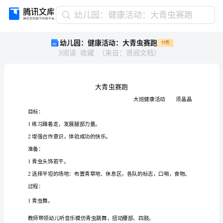
幼
幼儿园：健康活动：大青虫赛跑
儿
幼儿园：健康活动：大青虫赛跑
付费
园：
3
阅读
收藏
（
来自
：
贤阅文档
）
健
康
活
动：
大
青
虫