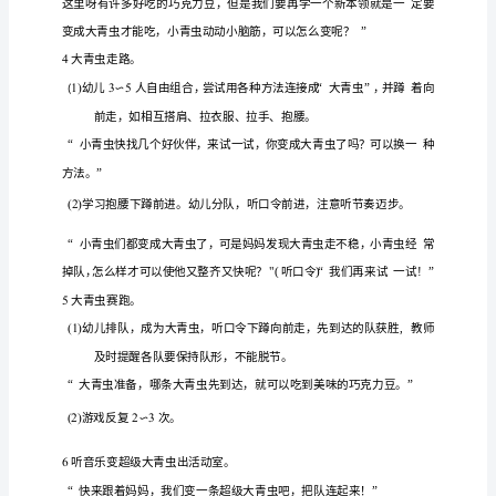
强
作
识，体
成功
动
须
备
准
：
晶
晶
1
青
饰若
虫头
干
目
标：
1
2
选择
坦的场地
青
地
息
各队的
志
哨
食物
平
：布置
草
、休
区，
标
，口
，
练
习
过
程：
蹲
着
走，
1
青
虫舞。
发