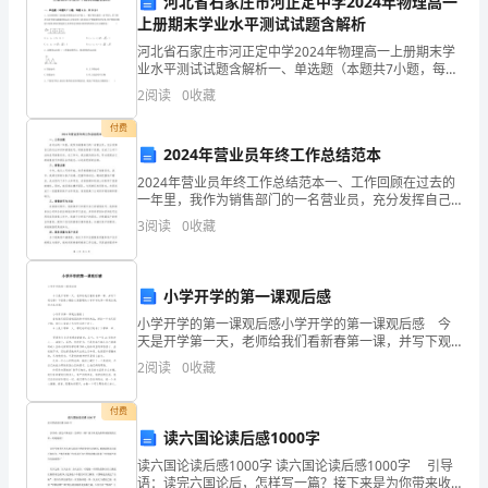
河北省石家庄市河正定中学2024年物理高一
上册期末学业水平测试试题含解析
验
过
去呢？”
河北省石家庄市河正定中学2024年物理高一上册期末学
成
业水平测试试题含解析一、单选题（本题共7小题，每题
4分，共28分）1、完全相同的三块木板并排固定在水平
2
阅读
0
收藏
面上,一颗子弹以速度v水平射入,若子弹在木块中
功
付费
蹲着
青
们
们
“
走，好，小
虫
，我
的
2024年营业员年终工作总结范本
快
2024年营业员年终工作总结范本一、工作回顾在过去的
一年里，我作为销售部门的一名营业员，充分发挥自己
的专业知识和销售技巧，积极拓展客户资源，完成了公
乐。
你
的真
妈妈给你
3
阅读
0
收藏
“恩，
走
好，
司下达的各项销售任务。在工作中，我注重沟通合作，
努力
准
小学开学的第一课观后感
备：
(2)
幼
组
着
蹲着向前
比赛
的地
儿分
，一个跟
一个
走，
谁先到达目
小学开学的第一课观后感小学开学的第一课观后感 今
1
天是开学第一天，老师给我们看新春第一课，并写下观
后感！下面是小编给大家整理的小学开学的第一课观后
2
阅读
0
收藏
青
感，供大家参阅! 小学开学第一课观后感篇1
青
们
本领学的
真棒
们
比赛
黄队
红队
队
“小
虫
，
可
，我
来
吧！
、
、蓝
虫
付费
读六国论读后感1000字
头
读六国论读后感1000字 读六国论读后感1000字 引导
语：读完六国论后，怎样写一篇？接下来是为你带来收