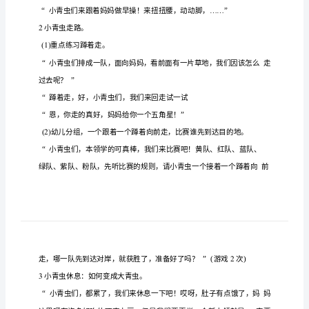
赛
跑
大
青
虫
赛
跑
目标：
大
班
1
练
蹲着
发
部力
习
走，
展腿
健
康
活
2
增
合
意
验
的