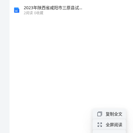
的
2023年陕西省咸阳市三原县试验检测师之交通工程考试题库附答案（模拟题）
2
阅读
0
收藏
调
研
报
告
关
于
职
业
复制全文
教
全屏阅读
育