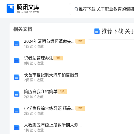
推
荐
相关文档
推荐下载 关
下
2024年清明节缅怀革命先烈活动总结
付费
载
1
阅读
0
收藏
记者站管理办法
关
付费
0
阅读
0
收藏
于
长葛市世纪航天汽车销售服务部（普通合伙）介绍企业发展分析报告
2
阅读
0
收藏
职
简历自我介绍简单
付费
2
阅读
0
收藏
业
小学负数综合练习题 精品（历年真题）
付费
教
2
阅读
0
收藏
人教版五年级上册数学期末测试卷（各地真题）word版
育
1
阅读
0
收藏