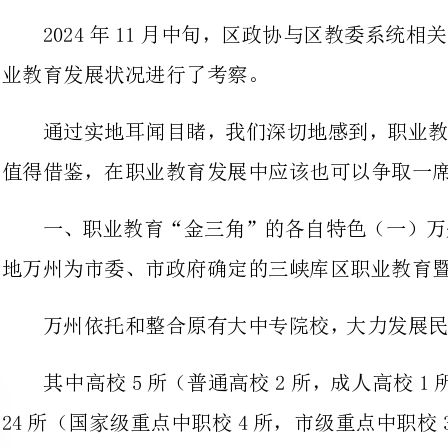
通过实地耳闻目睹，我们深切地感
值得借鉴，在职业教育发展中应该也可以争取一席之地。
一、职业教育“金三角”的各自特
地万州为市委、市政府确定的三峡库区职业教育暨移民技能培训基地。
其中高校5所（普通高校2所，成
24所（国家级重点中职校4所，市级重点中职校3所，一般中职校17所）。
职教院校职工4787人。
在校学生人（高职及以上41167人，中职72496人）。
万州学生规模占全市七分之一，高
数连续七年居全市各区县之首。
通过实施“移民技能培训、技能型